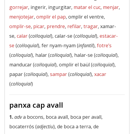
gorrejar
, ingerir, ingurgitar,
matar el cuc
,
menjar
,
menjotejar
,
omplir el pap
, omplir el ventre,
omplir-se
,
picar
,
prendre
,
refilar
,
tragar
, xamar-
se,
calar
(
col·loquial
), calar-se (
col·loquial
),
estacar-
se
(
col·loquial
), fer nyam-nyam (
infantil
),
fotre’s
(
col·loquial
), halar (
col·loquial
), halar-se (
col·loquial
),
manducar (
col·loquial
), omplir el baül (
col·loquial
),
papar (
col·loquial
),
sampar
(
col·loquial
),
xacar
(
col·loquial
)
panxa cap avall
1.
adv
a bocons, boca avall, boca per avall,
bocaterrós (
adjectiu
), de boca a terra, de