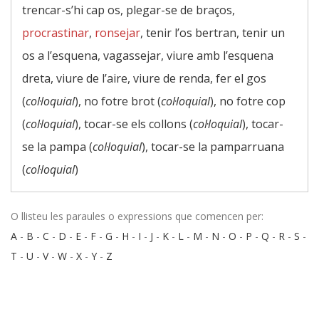
trencar-s’hi cap os, plegar-se de braços,
procrastinar
,
ronsejar
, tenir l’os bertran, tenir un
os a l’esquena, vagassejar, viure amb l’esquena
dreta, viure de l’aire, viure de renda, fer el gos
(
col·loquial
), no fotre brot (
col·loquial
), no fotre cop
(
col·loquial
), tocar-se els collons (
col·loquial
), tocar-
se la pampa (
col·loquial
), tocar-se la pamparruana
(
col·loquial
)
O llisteu les paraules o expressions que comencen per:
A
-
B
-
C
-
D
-
E
-
F
-
G
-
H
-
I
-
J
-
K
-
L
-
M
-
N
-
O
-
P
-
Q
-
R
-
S
-
T
-
U
-
V
-
W
-
X
-
Y
-
Z