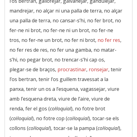
l’os bertran, gallofejar, galvanejar, gandulejar,
mandrejar, no alçar ni una palla de terra, no alçar
una palla de terra, no cansar-s’hi, no fer brot, no
fer-ne ni brot, no fer-ne ni un brot, no fer-ne
tros, no fer-ne un brot, no fer ni brot,
no fer res
,
no fer res de res, no fer una gamba, no matar-
s’hi, no pegar brot, no trencar-s’hi cap os,
plegar-se de braços,
procrastinar
,
ronsejar
, tenir
l’os bertran, tenir l’os guillem travessat a la
panxa, tenir un os a l’esquena, vagassejar, viure
amb l’esquena dreta, viure de l’aire, viure de
renda, fer el gos (
col·loquial
), no fotre brot
(
col·loquial
), no fotre cop (
col·loquial
), tocar-se els
collons (
col·loquial
), tocar-se la pampa (
col·loquial
),