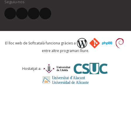
Seguiu-nos
El vostre correu electrònic *
Què proposeu?
El lloc web de Softcatalà funciona gràcies a
entre altre programari lliure.
Comentari *
Hostatjat a: