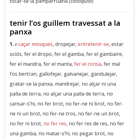
tocar-se la pamparruana (
col·loquial
)
tenir l’os guillem travessat a la
panxa
1.
v
caçar mosques
, dropejar,
entretenir-se
, estar
ociós, fer el dropo, fer el gamba, fer el gambaire,
fer el mandra, fer el manta,
fer el ronsa
, fer mal
l’os bertran, gallofejar, galvanejar, gandulejar,
gratar-se la panxa, mandrejar, no alçar ni una
palla de terra, no alçar una palla de terra, no
cansar-s’hi, no fer brot, no fer-ne ni brot, no fer-
ne ni un brot, no fer-ne tros, no fer-ne un brot,
no fer ni brot,
no fer res
, no fer res de res, no fer
una gamba, no matar-s’hi, no pegar brot, no