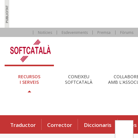
Notícies
Esdeveniments
Premsa
Fòrums
RECURSOS
CONEIXEU
COL·LABOR
I SERVEIS
SOFTCATALÀ
AMB L'ASSOCI
Traductor
Corrector
Diccionaris
Eines