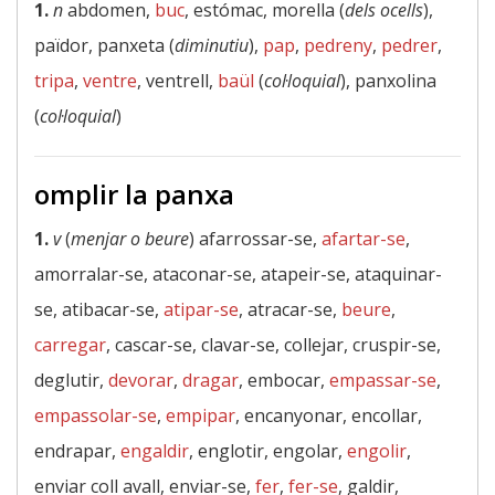
1.
n
abdomen,
buc
, estómac, morella (
dels ocells
),
païdor, panxeta (
diminutiu
),
pap
,
pedreny
,
pedrer
,
tripa
,
ventre
, ventrell,
baül
(
col·loquial
), panxolina
(
col·loquial
)
omplir la panxa
1.
v
(
menjar o beure
) afarrossar-se,
afartar-se
,
amorralar-se, ataconar-se, atapeir-se, ataquinar-
se, atibacar-se,
atipar-se
, atracar-se,
beure
,
carregar
, cascar-se, clavar-se, collejar, cruspir-se,
deglutir,
devorar
,
dragar
, embocar,
empassar-se
,
empassolar-se
,
empipar
, encanyonar, encollar,
endrapar,
engaldir
, englotir, engolar,
engolir
,
enviar coll avall, enviar-se,
fer
,
fer-se
, galdir,