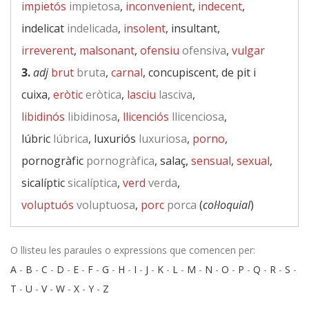
impietós
impietosa
,
inconvenient
,
indecent
,
indelicat
indelicada
,
insolent
, insultant,
irreverent
,
malsonant
,
ofensiu
ofensiva
,
vulgar
3.
adj
brut
bruta
,
carnal
, concupiscent, de pit i
cuixa,
eròtic
eròtica
,
lasciu
lasciva
,
libidinós
libidinosa
,
llicenciós
llicenciosa
,
lúbric
lúbrica
, luxuriós
luxuriosa
,
porno
,
pornogràfic
pornogràfica
, salaç,
sensual
,
sexual
,
sicalíptic
sicalíptica
,
verd
verda
,
voluptuós
voluptuosa
,
porc
porca
(
col·loquial
)
O llisteu les paraules o expressions que comencen per:
A
-
B
-
C
-
D
-
E
-
F
-
G
-
H
-
I
-
J
-
K
-
L
-
M
-
N
-
O
-
P
-
Q
-
R
-
S
-
T
-
U
-
V
-
W
-
X
-
Y
-
Z