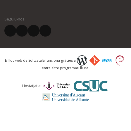
El vostre nom *
Seguiu-nos
El vostre correu electrònic *
Què proposeu?
El lloc web de Softcatalà funciona gràcies a
entre altre programari lliure.
Comentari *
Hostatjat a: