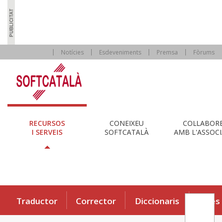
Notícies
Esdeveniments
Premsa
Fòrums
RECURSOS
CONEIXEU
COL·LABOR
I SERVEIS
SOFTCATALÀ
AMB L'ASSOCI
Traductor
Corrector
Diccionaris
Eines