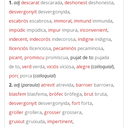
1.
adj
descarat
descarada
,
deshonest
deshonesta
,
desvergonyit
desvergonyida
,
escabrós
escabrosa
,
immoral
,
immund
immunda
,
impúdic
impúdica
,
impur
impura
,
inconvenient
,
indecent
,
indecorós
indecorosa
,
indigne
indigna
,
llicenciós
llicenciosa
,
pecaminós
pecaminosa
,
picant
,
promiscu
promíscua
, pujat de to
pujada
de to
,
verd
verda
,
viciós
viciosa
,
alegre
(
col·loquial
),
porc
porca
(
col·loquial
)
2.
adj
(
paraula
)
atrevit
atrevida
,
barroer
barroera
,
blasfem
blasfema
,
bròfec
bròfega
,
brut
bruta
,
desvergonyit
desvergonyida
,
fort
forta
,
groller
grollera
,
grosser
grossera
,
gruixut
gruixuda
,
impertinent
,