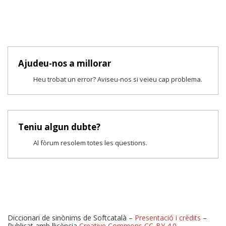
Ajudeu-nos a millorar
Heu trobat un error? Aviseu-nos si veieu cap problema.
Teniu algun dubte?
Al fòrum resolem totes les qüestions.
Diccionari de sinònims de Softcatalà –
Presentació i crèdits
–
Publicat amb llicència
Creative Commons CC-BY 4.0