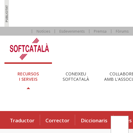
Notícies
Esdeveniments
Premsa
Fòrums
RECURSOS
CONEIXEU
COL·LABOR
I SERVEIS
SOFTCATALÀ
AMB L'ASSOCI
Traductor
Corrector
Diccionaris
Eines