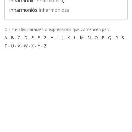
inharmònic
inharmònica
,
inharmoniós
inharmoniosa
O llisteu les paraules o expressions que comencen per:
A
-
B
-
C
-
D
-
E
-
F
-
G
-
H
-
I
-
J
-
K
-
L
-
M
-
N
-
O
-
P
-
Q
-
R
-
S
-
T
-
U
-
V
-
W
-
X
-
Y
-
Z