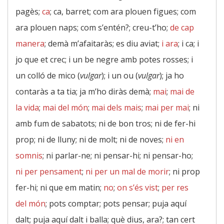
pagès;
ca
; ca, barret; com ara plouen figues; com
ara plouen naps; com s’entén?; creu-t’ho;
de cap
manera
; demà m’afaitaràs; es diu aviat;
i ara
; i ca; i
jo que et crec; i un be negre amb potes rosses; i
un colló de mico (
vulgar
); i un ou (
vulgar
); ja ho
contaràs a ta tia; ja m’ho diràs demà;
mai
;
mai de
la vida
;
mai del món
;
mai dels mais
;
mai per mai
; ni
amb fum de sabatots; ni de bon tros; ni de fer-hi
prop; ni de lluny; ni de molt; ni de noves;
ni en
somnis
; ni parlar-ne; ni pensar-hi; ni pensar-ho;
ni per pensament
;
ni per un mal de morir
; ni prop
fer-hi; ni que em matin;
no
;
on s’és vist
;
per res
del món
; pots comptar; pots pensar; puja aquí
dalt; puja aquí dalt i balla; què dius, ara?; tan cert