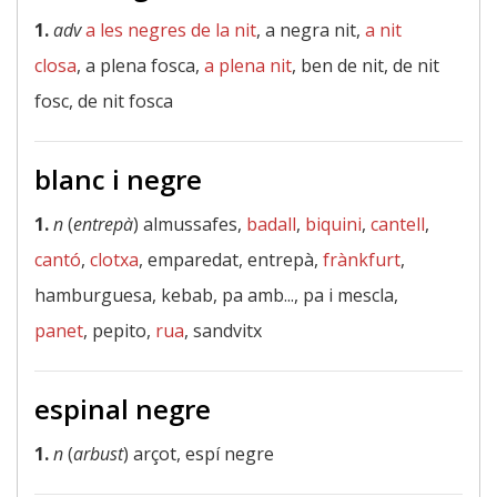
1.
adv
a les negres de la nit
, a negra nit,
a nit
closa
, a plena fosca,
a plena nit
, ben de nit, de nit
fosc, de nit fosca
blanc i negre
1.
n
(
entrepà
) almussafes,
badall
,
biquini
,
cantell
,
cantó
,
clotxa
, emparedat, entrepà,
frànkfurt
,
hamburguesa, kebab, pa amb..., pa i mescla,
panet
, pepito,
rua
, sandvitx
espinal negre
1.
n
(
arbust
) arçot, espí negre