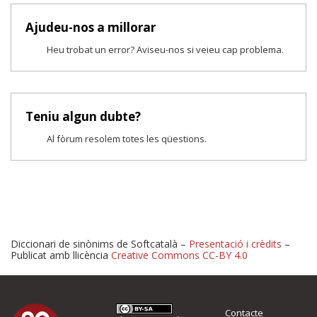
Ajudeu-nos a millorar
Heu trobat un error? Aviseu-nos si veieu cap problema.
Teniu algun dubte?
Al fòrum resolem totes les qüestions.
Diccionari de sinònims de Softcatalà –
Presentació i crèdits
–
Publicat amb llicència
Creative Commons CC-BY 4.0
Proposeu-nos millores o 
Contacte