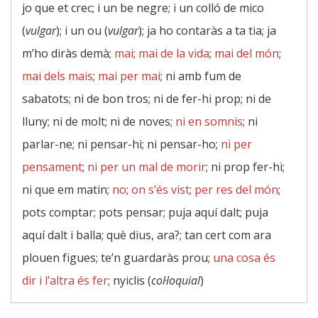
jo que et crec; i un be negre; i un colló de mico
(
vulgar
); i un ou (
vulgar
); ja ho contaràs a ta tia; ja
m’ho diràs demà;
mai
;
mai de la vida
;
mai del món
;
mai dels mais
;
mai per mai
; ni amb fum de
sabatots; ni de bon tros; ni de fer-hi prop; ni de
lluny; ni de molt; ni de noves;
ni en somnis
; ni
parlar-ne; ni pensar-hi; ni pensar-ho;
ni per
pensament
;
ni per un mal de morir
; ni prop fer-hi;
ni que em matin;
no
;
on s’és vist
;
per res del món
;
pots comptar; pots pensar; puja aquí dalt; puja
aquí dalt i balla; què dius, ara?; tan cert com ara
plouen figues; te’n guardaràs prou;
una cosa és
dir i l’altra és fer
; nyiclis (
col·loquial
)