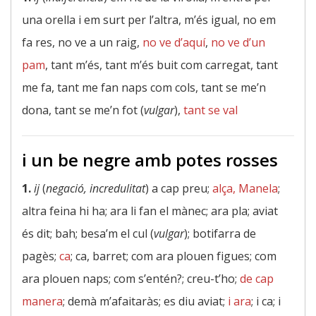
una orella i em surt per l’altra, m’és igual, no em
fa res, no ve a un raig,
no ve d’aquí
,
no ve d’un
pam
, tant m’és, tant m’és buit com carregat, tant
me fa, tant me fan naps com cols, tant se me’n
dona, tant se me’n fot (
vulgar
),
tant se val
i un be negre amb potes rosses
1.
ij
(
negació, incredulitat
) a cap preu;
alça, Manela
;
altra feina hi ha; ara li fan el mànec; ara pla; aviat
és dit; bah; besa’m el cul (
vulgar
); botifarra de
pagès;
ca
; ca, barret; com ara plouen figues; com
ara plouen naps; com s’entén?; creu-t’ho;
de cap
manera
; demà m’afaitaràs; es diu aviat;
i ara
; i ca; i