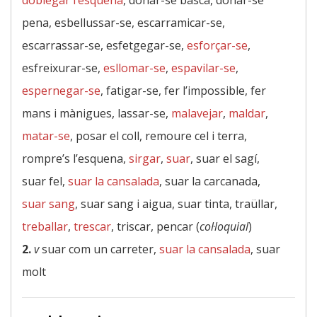
doblegar l’esquena
, donar-se basca, donar-se
pena, esbellussar-se, escarramicar-se,
escarrassar-se, esfetgegar-se,
esforçar-se
,
esfreixurar-se,
esllomar-se
,
espavilar-se
,
espernegar-se
, fatigar-se, fer l’impossible, fer
mans i mànigues, lassar-se,
malavejar
,
maldar
,
matar-se
, posar el coll, remoure cel i terra,
rompre’s l’esquena,
sirgar
,
suar
, suar el sagí,
suar fel,
suar la cansalada
, suar la carcanada,
suar sang
, suar sang i aigua, suar tinta, traüllar,
treballar
,
trescar
, triscar, pencar (
col·loquial
)
2.
v
suar com un carreter,
suar la cansalada
, suar
molt