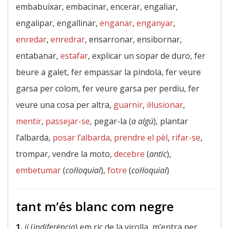
embabuixar, embacinar, encerar, engaliar,
engalipar, engallinar,
enganar
,
enganyar
,
enredar
,
enredrar
, ensarronar, ensibornar,
entabanar,
estafar
, explicar un sopar de duro, fer
beure a galet, fer empassar la píndola, fer veure
garsa per colom, fer veure garsa per perdiu, fer
veure una cosa per altra,
guarnir
,
il·lusionar
,
mentir
,
passejar-se
, pegar-la (
a algú
), plantar
l’albarda,
posar l’albarda
,
prendre el pèl
,
rifar-se
,
trompar, vendre la moto,
decebre
(
antic
),
embetumar
(
col·loquial
),
fotre
(
col·loquial
)
tant m’és blanc com negre
1.
ij
(
indiferència
) em ric de la virolla, m’entra per