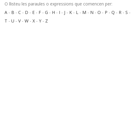
O llisteu les paraules o expressions que comencen per:
A
-
B
-
C
-
D
-
E
-
F
-
G
-
H
-
I
-
J
-
K
-
L
-
M
-
N
-
O
-
P
-
Q
-
R
-
S
-
T
-
U
-
V
-
W
-
X
-
Y
-
Z