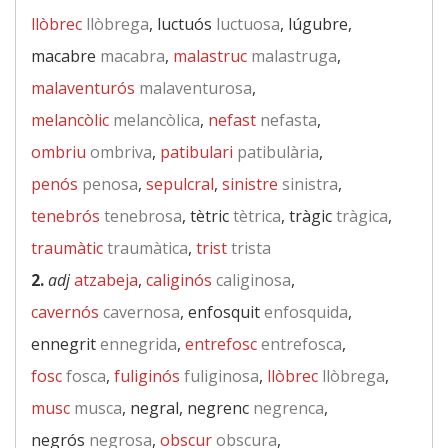
llòbrec
llòbrega
, luctuós
luctuosa
, lúgubre,
macabre
macabra
,
malastruc
malastruga
,
malaventurós
malaventurosa
,
melancòlic
melancòlica
,
nefast
nefasta
,
ombriu
ombriva
,
patibulari
patibulària
,
penós
penosa
,
sepulcral
,
sinistre
sinistra
,
tenebrós
tenebrosa
, tètric
tètrica
, tràgic
tràgica
,
traumàtic
traumàtica
,
trist
trista
2.
adj
atzabeja
,
caliginós
caliginosa
,
cavernós
cavernosa
, enfosquit
enfosquida
,
ennegrit
ennegrida
,
entrefosc
entrefosca
,
fosc
fosca
,
fuliginós
fuliginosa
,
llòbrec
llòbrega
,
musc
musca
, negral, negrenc
negrenca
,
negrós
negrosa
,
obscur
obscura
,