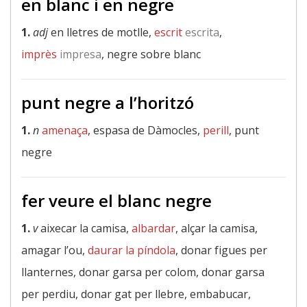
en blanc i en negre
1.
adj
en lletres de motlle,
escrit
escrita
,
imprès
impresa
, negre sobre blanc
punt negre a l’horitzó
1.
n
amenaça
, espasa de Dàmocles,
perill
, punt
negre
fer veure el blanc negre
1.
v
aixecar la camisa,
albardar
, alçar la camisa,
amagar l’ou,
daurar la píndola
, donar figues per
llanternes, donar garsa per colom, donar garsa
per perdiu, donar gat per llebre, embabucar,