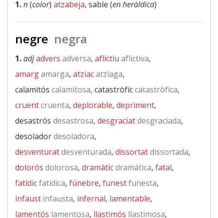
1.
n
(
color
)
atzabeja
, sable (
en heràldica
)
negre
negra
1.
adj
advers
adversa
,
aflictiu
aflictiva
,
amarg
amarga
,
atziac
atziaga
,
calamitós
calamitosa
, catastròfic
catastròfica
,
cruent
cruenta
,
deplorable
,
depriment
,
desastrós
desastrosa
,
desgraciat
desgraciada
,
desolador
desoladora
,
desventurat
desventurada
,
dissortat
dissortada
,
dolorós
dolorosa
,
dramàtic
dramàtica
,
fatal
,
fatídic
fatídica
,
fúnebre
,
funest
funesta
,
infaust
infausta
,
infernal
,
lamentable
,
lamentós
lamentosa
,
llastimós
llastimosa
,