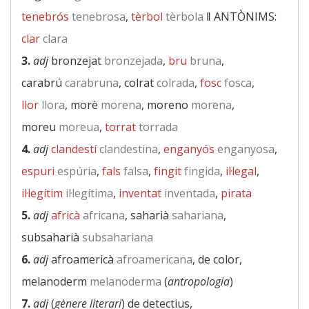
tenebrós
tenebrosa
,
tèrbol
tèrbola
‖
ANTÒNIMS:
clar
clara
3.
adj
bronzejat
bronzejada
,
bru
bruna
,
carabrú
carabruna
, colrat
colrada
,
fosc
fosca
,
llor
llora
, morè
morena
, moreno
morena
,
moreu
moreua
,
torrat
torrada
4.
adj
clandestí
clandestina
,
enganyós
enganyosa
,
espuri
espúria
,
fals
falsa
,
fingit
fingida
,
il·legal
,
il·legítim
il·legítima
,
inventat
inventada
,
pirata
5.
adj
africà
africana
, saharià
sahariana
,
subsaharià
subsahariana
6.
adj
afroamericà
afroamericana
, de color,
melanoderm
melanoderma
(
antropologia
)
7.
adj
(
gènere literari
) de detectius,