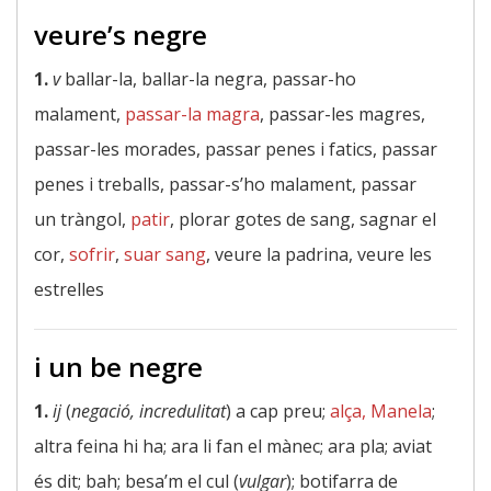
veure’s negre
1.
v
ballar-la, ballar-la negra, passar-ho
malament,
passar-la magra
, passar-les magres,
passar-les morades, passar penes i fatics, passar
penes i treballs, passar-s’ho malament, passar
un tràngol,
patir
, plorar gotes de sang, sagnar el
cor,
sofrir
,
suar sang
, veure la padrina, veure les
estrelles
i un be negre
1.
ij
(
negació, incredulitat
) a cap preu;
alça, Manela
;
altra feina hi ha; ara li fan el mànec; ara pla; aviat
és dit; bah; besa’m el cul (
vulgar
); botifarra de