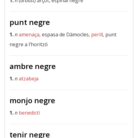
1.
n
(
arbust
) arçot, espinal negre
punt negre
1.
n
amenaça
, espasa de Dàmocles,
perill
, punt
negre a l’horitzó
ambre negre
1.
n
atzabeja
monjo negre
1.
n
benedictí
tenir negre