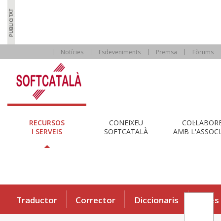
Notícies
Esdeveniments
Premsa
Fòrums
RECURSOS
CONEIXEU
COL·LABOR
I SERVEIS
SOFTCATALÀ
AMB L'ASSOCI
Traductor
Corrector
Diccionaris
Eines