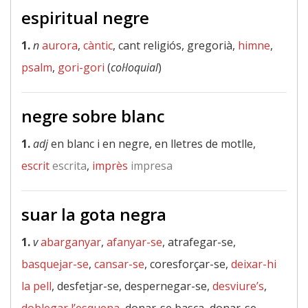
espiritual negre
1.
n
aurora
,
càntic
, cant religiós, gregorià,
himne
,
psalm
,
gori-gori
(
col·loquial
)
negre sobre blanc
1.
adj
en blanc i en negre, en lletres de motlle,
escrit
escrita
,
imprès
impresa
suar la gota negra
1.
v
abarganyar
,
afanyar-se
, atrafegar-se,
basquejar-se
,
cansar-se
, coresforçar-se,
deixar-hi
la pell
, desfetjar-se, despernegar-se,
desviure’s
,