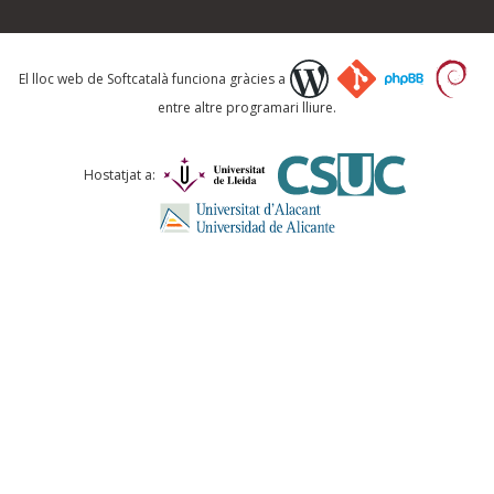
Què proposeu?
El lloc web de Softcatalà funciona gràcies a
entre altre programari lliure.
Comentari *
Hostatjat a:
ENVIA