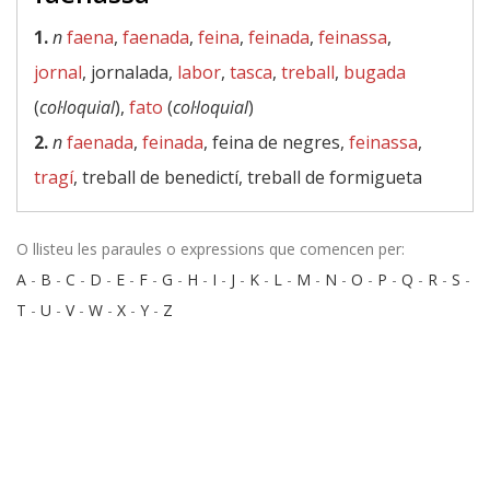
1.
n
faena
,
faenada
,
feina
,
feinada
,
feinassa
,
jornal
, jornalada,
labor
,
tasca
,
treball
,
bugada
(
col·loquial
),
fato
(
col·loquial
)
2.
n
faenada
,
feinada
, feina de negres,
feinassa
,
tragí
, treball de benedictí, treball de formigueta
O llisteu les paraules o expressions que comencen per:
A
-
B
-
C
-
D
-
E
-
F
-
G
-
H
-
I
-
J
-
K
-
L
-
M
-
N
-
O
-
P
-
Q
-
R
-
S
-
T
-
U
-
V
-
W
-
X
-
Y
-
Z