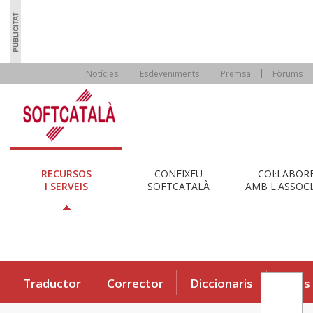
Notícies
Esdeveniments
Premsa
Fòrums
RECURSOS
CONEIXEU
COL·LABOR
I SERVEIS
SOFTCATALÀ
AMB L'ASSOCI
Traductor
Corrector
Diccionaris
Eines