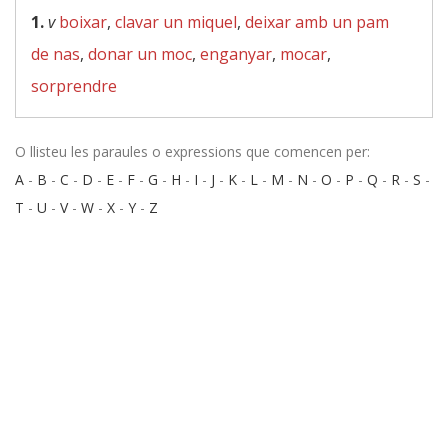
1.
v
boixar
,
clavar un miquel
,
deixar amb un pam
de nas
,
donar un moc
,
enganyar
,
mocar
,
sorprendre
O llisteu les paraules o expressions que comencen per:
A
-
B
-
C
-
D
-
E
-
F
-
G
-
H
-
I
-
J
-
K
-
L
-
M
-
N
-
O
-
P
-
Q
-
R
-
S
-
T
-
U
-
V
-
W
-
X
-
Y
-
Z