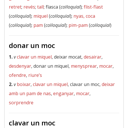
retret
;
revés
;
tall
; flasca (
col·loquial
);
flist-flast
(
col·loquial
);
miquel
(
col·loquial
);
nyas, coca
(
col·loquial
);
pam
(
col·loquial
);
pim-pam
(
col·loquial
)
donar un moc
1.
v
clavar un miquel
, deixar mocat,
desairar
,
desdenyar
, donar un miquel,
menysprear
,
mocar
,
ofendre
,
riure’s
2.
v
boixar
,
clavar un miquel
, clavar un moc,
deixar
amb un pam de nas
,
enganyar
,
mocar
,
sorprendre
clavar un moc