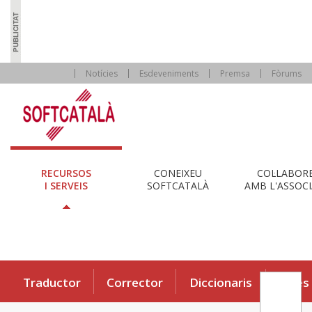
Notícies
Esdeveniments
Premsa
Fòrums
RECURSOS
CONEIXEU
COL·LABOR
I SERVEIS
SOFTCATALÀ
AMB L'ASSOCI
Traductor
Corrector
Diccionaris
Eines