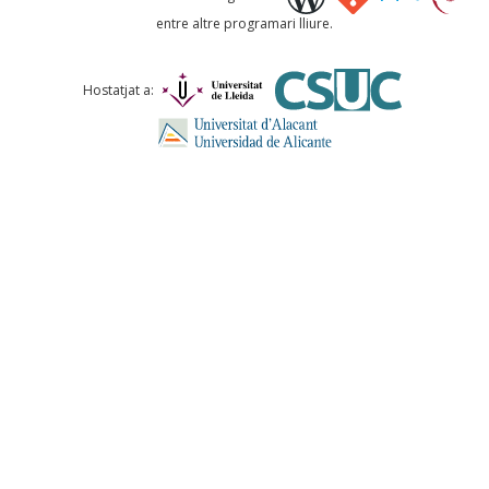
entre altre programari lliure.
Comentari *
Hostatjat a:
ENVIA