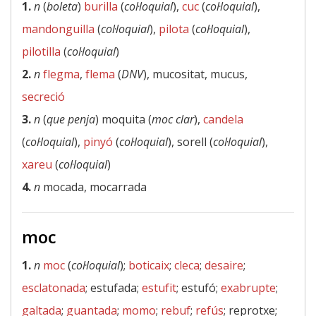
1.
n
(
boleta
)
burilla
(
col·loquial
),
cuc
(
col·loquial
),
mandonguilla
(
col·loquial
),
pilota
(
col·loquial
),
pilotilla
(
col·loquial
)
2.
n
flegma
,
flema
(
DNV
), mucositat, mucus,
secreció
3.
n
(
que penja
) moquita (
moc clar
),
candela
(
col·loquial
),
pinyó
(
col·loquial
), sorell (
col·loquial
),
xareu
(
col·loquial
)
4.
n
mocada, mocarrada
moc
1.
n
moc
(
col·loquial
);
boticaix
;
cleca
;
desaire
;
esclatonada
; estufada;
estufit
; estufó;
exabrupte
;
galtada
;
guantada
;
momo
;
rebuf
;
refús
; reprotxe;