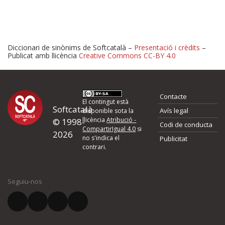
Diccionari de sinònims de Softcatalà –
Presentació i crèdits
–
Publicat amb llicència
Creative Commons CC-BY 4.0
Proposeu-nos millores o 
Contacte
d'errors
El contingut està
Softcatalà
Avís legal
disponible sota la
llicència
Atribució -
© 1998-
Codi de conducta
Si heu trobat un error o voleu proposar alguna millora, ompliu els ca
CompartirIgual 4.0
si
2026
quina és la millora que proposeu o l'error del qual voleu informar-no
no s'indica el
Publicitat
contrari.
El vostre nom *
Seguiu-nos
El vostre correu electrònic *