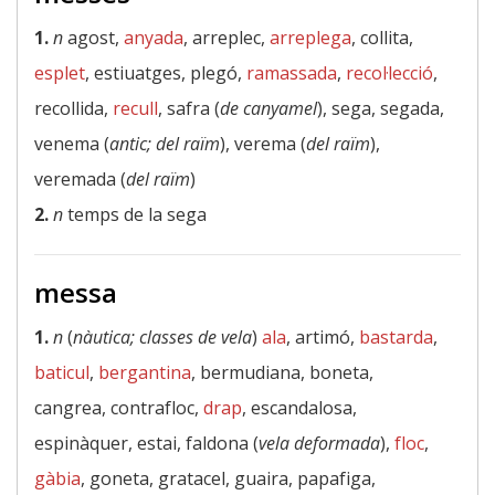
1.
n
agost,
anyada
, arreplec,
arreplega
, collita,
esplet
, estiuatges, plegó,
ramassada
,
recol·lecció
,
recollida,
recull
, safra (
de canyamel
), sega, segada,
venema (
antic; del raïm
), verema (
del raïm
),
veremada (
del raïm
)
2.
n
temps de la sega
messa
1.
n
(
nàutica; classes de vela
)
ala
, artimó,
bastarda
,
baticul
,
bergantina
, bermudiana, boneta,
cangrea, contrafloc,
drap
, escandalosa,
espinàquer, estai, faldona (
vela deformada
),
floc
,
gàbia
, goneta, gratacel, guaira, papafiga,