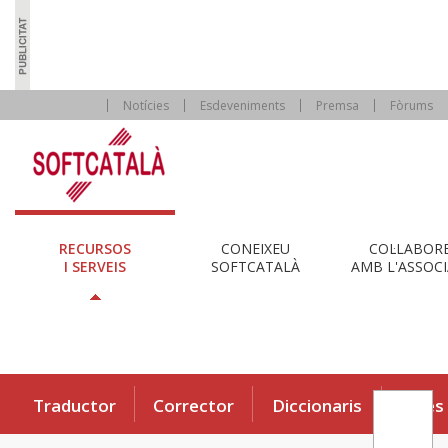
Notícies
Esdeveniments
Premsa
Fòrums
RECURSOS
CONEIXEU
COL·LABOR
I SERVEIS
SOFTCATALÀ
AMB L'ASSOCI
Traductor
Corrector
Diccionaris
Eines