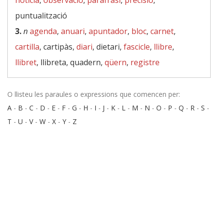
notícia
,
observació
,
paràfrasi
,
precisió
,
puntualització
3.
n
agenda
,
anuari
,
apuntador
,
bloc
,
carnet
,
cartilla
, cartipàs,
diari
, dietari,
fascicle
,
llibre
,
llibret
, llibreta, quadern,
qüern
,
registre
O llisteu les paraules o expressions que comencen per:
A
-
B
-
C
-
D
-
E
-
F
-
G
-
H
-
I
-
J
-
K
-
L
-
M
-
N
-
O
-
P
-
Q
-
R
-
S
-
T
-
U
-
V
-
W
-
X
-
Y
-
Z