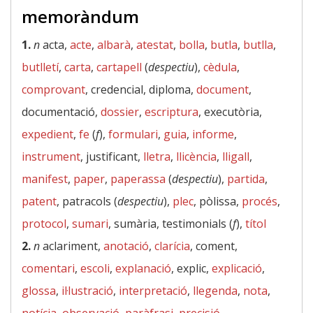
memoràndum
1.
n
acta,
acte
,
albarà
,
atestat
,
bolla
,
butla
,
butlla
,
butlletí
,
carta
,
cartapell
(
despectiu
),
cèdula
,
comprovant
, credencial, diploma,
document
,
documentació,
dossier
,
escriptura
, executòria,
expedient
,
fe
(
f
),
formulari
,
guia
,
informe
,
instrument
, justificant,
lletra
,
llicència
,
lligall
,
manifest
,
paper
,
paperassa
(
despectiu
),
partida
,
patent
, patracols (
despectiu
),
plec
, pòlissa,
procés
,
protocol
,
sumari
, sumària, testimonials (
f
),
títol
2.
n
aclariment,
anotació
,
clarícia
, coment,
comentari
,
escoli
,
explanació
, explic,
explicació
,
glossa
,
il·lustració
,
interpretació
,
llegenda
,
nota
,