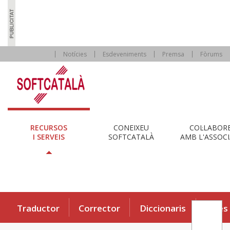
Notícies
Esdeveniments
Premsa
Fòrums
RECURSOS
CONEIXEU
COL·LABOR
I SERVEIS
SOFTCATALÀ
AMB L'ASSOCI
Traductor
Corrector
Diccionaris
Eines