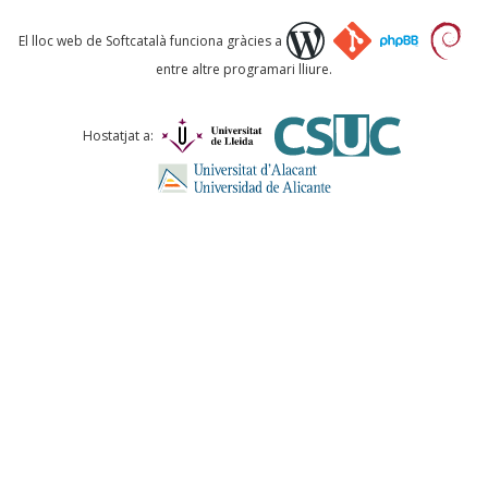
Què proposeu?
El lloc web de Softcatalà funciona gràcies a
entre altre programari lliure.
Comentari *
Hostatjat a:
ENVIA