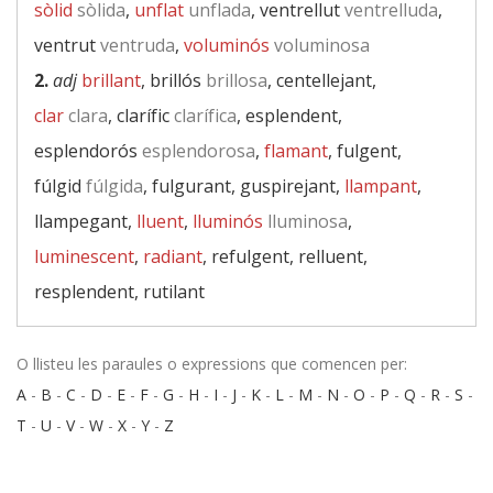
sòlid
sòlida
,
unflat
unflada
, ventrellut
ventrelluda
,
ventrut
ventruda
,
voluminós
voluminosa
2.
adj
brillant
, brillós
brillosa
, centellejant,
clar
clara
, clarífic
clarífica
, esplendent,
esplendorós
esplendorosa
,
flamant
, fulgent,
fúlgid
fúlgida
, fulgurant, guspirejant,
llampant
,
llampegant,
lluent
,
lluminós
lluminosa
,
luminescent
,
radiant
, refulgent, relluent,
resplendent, rutilant
O llisteu les paraules o expressions que comencen per:
A
-
B
-
C
-
D
-
E
-
F
-
G
-
H
-
I
-
J
-
K
-
L
-
M
-
N
-
O
-
P
-
Q
-
R
-
S
-
T
-
U
-
V
-
W
-
X
-
Y
-
Z