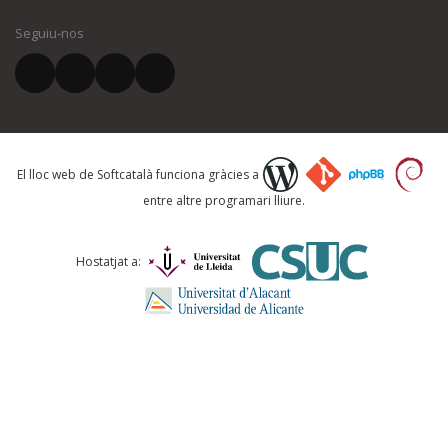
Seguiu-nos
El vostre correu electrònic *
Què proposeu?
El lloc web de Softcatalà funciona gràcies a
entre altre programari lliure.
Comentari *
Hostatjat a: