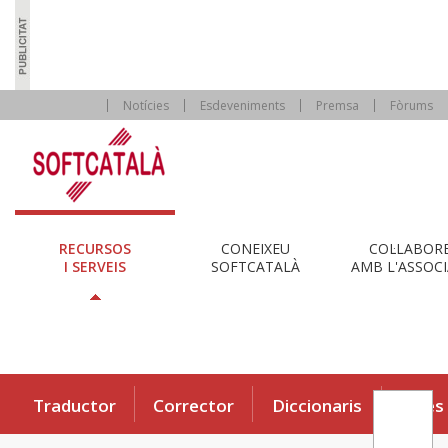
Notícies
Esdeveniments
Premsa
Fòrums
RECURSOS
CONEIXEU
COL·LABOR
I SERVEIS
SOFTCATALÀ
AMB L'ASSOCI
Traductor
Corrector
Diccionaris
Eines