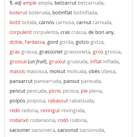
1.
adj
ample
ampla
, betzarrut
betzarruda
,
boterut
boteruda
, botinflat
botinflada
,
botit
botida
, carnós
carnosa
, carnut
carnuda
,
corpulent
corpulenta
, cras
crassa
, de bon any,
doble
,
fardassa
, gord
gorda
, gotzo
gotza
,
gras
grassa
, grassonet
grassoneta
,
gros
grossa
,
grossal
(
un fruit
),
gruixut
gruixuda
,
inflat
inflada
,
massís
massissa
, molsut
molsuda
, obès
obesa
,
panxarrut
panxarruda
, panxut
panxuda
,
pencut
pencuda
,
pícnic
pícnica
,
ple
plena
,
polpós
polposa
,
rabassut
rabassuda
,
redó
redona
,
revingut
revinguda
,
rodanxó
rodanxona
,
rodó
rodona
,
sacsoner
sacsonera
, sacsonut
sacsonuda
,