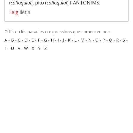
(
col·loquial
), pito (
col·loquial
) ‖
ANTÒNIMS:
lleig
lletja
O llisteu les paraules o expressions que comencen per:
A
-
B
-
C
-
D
-
E
-
F
-
G
-
H
-
I
-
J
-
K
-
L
-
M
-
N
-
O
-
P
-
Q
-
R
-
S
-
T
-
U
-
V
-
W
-
X
-
Y
-
Z