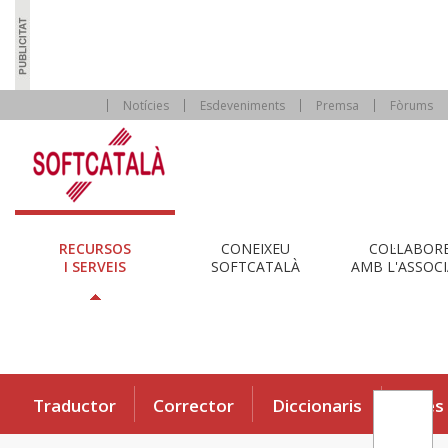
Notícies
Esdeveniments
Premsa
Fòrums
RECURSOS
CONEIXEU
COL·LABOR
I SERVEIS
SOFTCATALÀ
AMB L'ASSOCI
Traductor
Corrector
Diccionaris
Eines