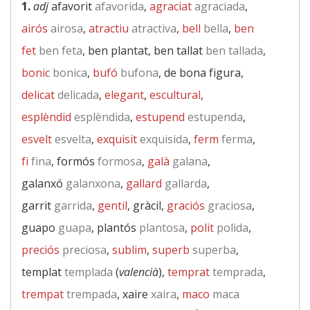
1.
adj
afavorit
afavorida
,
agraciat
agraciada
,
airós
airosa
,
atractiu
atractiva
,
bell
bella
,
ben
fet
ben feta
, ben plantat, ben tallat
ben tallada
,
bonic
bonica
,
bufó
bufona
, de bona figura,
delicat
delicada
,
elegant
,
escultural
,
esplèndid
esplèndida
,
estupend
estupenda
,
esvelt
esvelta
,
exquisit
exquisida
,
ferm
ferma
,
fi
fina
, formós
formosa
,
galà
galana
,
galanxó
galanxona
,
gallard
gallarda
,
garrit
garrida
,
gentil
, gràcil,
graciós
graciosa
,
guapo
guapa
, plantós
plantosa
,
polit
polida
,
preciós
preciosa
,
sublim
,
superb
superba
,
templat
templada
(
valencià
),
temprat
temprada
,
trempat
trempada
, xaire
xaira
,
maco
maca