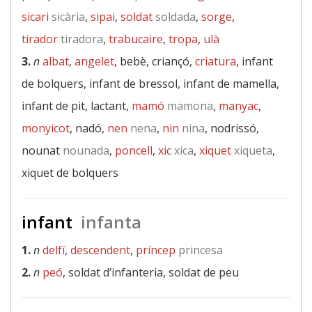
sicari
sicària
,
sipai
,
soldat
soldada
,
sorge
,
tirador
tiradora
,
trabucaire
,
tropa
,
ulà
3.
n
albat
,
angelet
, bebè, criançó,
criatura
, infant
de bolquers, infant de bressol, infant de mamella,
infant de pit, lactant,
mamó
mamona
,
manyac
,
monyicot
, nadó,
nen
nena
,
nin
nina
, nodrissó,
nounat
nounada
,
poncell
,
xic
xica
,
xiquet
xiqueta
,
xiquet de bolquers
infant
infanta
1.
n
delfí
,
descendent
,
príncep
princesa
2.
n
peó
, soldat d’infanteria, soldat de peu