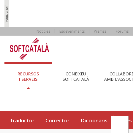
Notícies
Esdeveniments
Premsa
Fòrums
RECURSOS
CONEIXEU
COL·LABOR
I SERVEIS
SOFTCATALÀ
AMB L'ASSOCI
Traductor
Corrector
Diccionaris
Eines