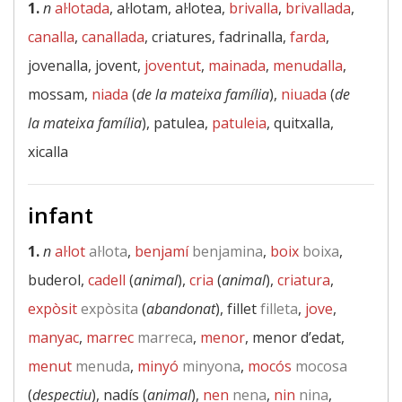
1.
n
al·lotada
, al·lotam, al·lotea,
brivalla
,
brivallada
,
canalla
,
canallada
, criatures, fadrinalla,
farda
,
jovenalla, jovent,
joventut
,
mainada
,
menudalla
,
mossam,
niada
(
de la mateixa família
),
niuada
(
de
la mateixa família
), patulea,
patuleia
, quitxalla,
xicalla
infant
1.
n
al·lot
al·lota
,
benjamí
benjamina
,
boix
boixa
,
buderol,
cadell
(
animal
),
cria
(
animal
),
criatura
,
expòsit
expòsita
(
abandonat
), fillet
filleta
,
jove
,
manyac
,
marrec
marreca
,
menor
, menor d’edat,
menut
menuda
,
minyó
minyona
,
mocós
mocosa
(
despectiu
), nadís (
animal
),
nen
nena
,
nin
nina
,