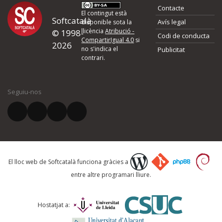
Proposeu-nos millores o 
Contacte
d'errors
El contingut està
Softcatalà
Avís legal
disponible sota la
llicència
Atribució -
© 1998-
Codi de conducta
Si heu trobat un error o voleu proposar alguna millora, ompliu els ca
CompartirIgual 4.0
si
2026
quina és la millora que proposeu o l'error del qual voleu informar-no
no s'indica el
Publicitat
contrari.
El vostre nom *
Seguiu-nos
El vostre correu electrònic *
Què proposeu?
El lloc web de Softcatalà funciona gràcies a
entre altre programari lliure.
Comentari *
Hostatjat a: