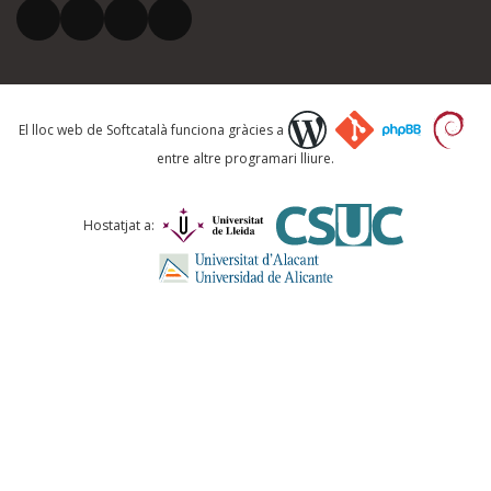
El vostre correu electrònic *
Què proposeu?
El lloc web de Softcatalà funciona gràcies a
entre altre programari lliure.
Comentari *
Hostatjat a:
ENVIA