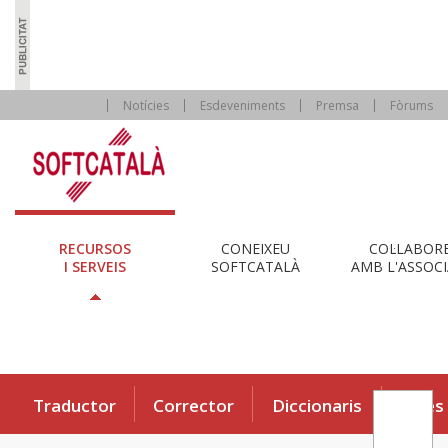
Notícies
Esdeveniments
Premsa
Fòrums
RECURSOS
CONEIXEU
COL·LABOR
I SERVEIS
SOFTCATALÀ
AMB L'ASSOCI
Traductor
Corrector
Diccionaris
Eines