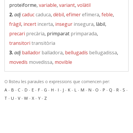
proteïforme,
variable
,
variant
,
volàtil
2.
adj
caduc
caduca
,
dèbil
,
efímer
efímera
,
feble
,
fràgil
,
incert
incerta
,
insegur
insegura
, làbil,
precari
precària
, primparat
primparada
,
transitori
transitòria
3.
adj
ballador
balladora
,
bellugadís
bellugadissa
,
movedís
movedissa
,
movible
O llisteu les paraules o expressions que comencen per:
A
-
B
-
C
-
D
-
E
-
F
-
G
-
H
-
I
-
J
-
K
-
L
-
M
-
N
-
O
-
P
-
Q
-
R
-
S
-
T
-
U
-
V
-
W
-
X
-
Y
-
Z