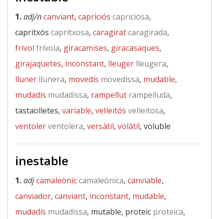
1.
adj/n
canviant
,
capriciós
capriciosa
,
capritxós
capritxosa
,
caragirat
caragirada
,
frívol
frívola
,
giracamises
,
giracasaques
,
girajaquetes
,
inconstant
,
lleuger
lleugera
,
lluner
llunera
,
movedís
movedissa
,
mudable
,
mudadís
mudadissa
,
rampellut
rampelluda
,
tastaolletes,
variable
,
vel·leïtós
vel·leïtosa
,
ventoler
ventolera
,
versàtil
,
volàtil
, voluble
inestable
1.
adj
camaleònic
camaleònica
,
canviable
,
canviador
,
canviant
,
inconstant
,
mudable
,
mudadís
mudadissa
, mutable, proteic
proteica
,