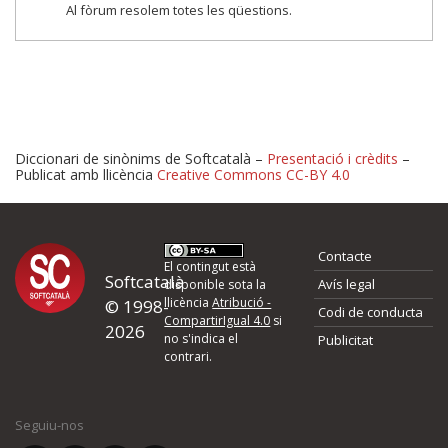
Al fòrum resolem totes les qüestions.
Diccionari de sinònims de Softcatalà –
Presentació i crèdits
–
Publicat amb llicència
Creative Commons CC-BY 4.0
Proposeu-nos millores o 
Contacte
d'errors
El contingut està
Softcatalà
Avís legal
disponible sota la
llicència
Atribució -
© 1998-
Codi de conducta
Si heu trobat un error o voleu proposar alguna millora, ompliu els ca
CompartirIgual 4.0
si
2026
quina és la millora que proposeu o l'error del qual voleu informar-no
no s'indica el
Publicitat
contrari.
El vostre nom *
Seguiu-nos