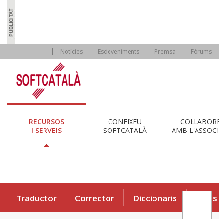
Notícies
Esdeveniments
Premsa
Fòrums
RECURSOS
CONEIXEU
COL·LABOR
I SERVEIS
SOFTCATALÀ
AMB L'ASSOCI
Traductor
Corrector
Diccionaris
Eines