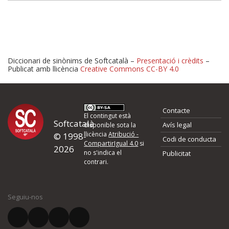
Diccionari de sinònims de Softcatalà –
Presentació i crèdits
–
Publicat amb llicència
Creative Commons CC-BY 4.0
Proposeu-nos millores o 
Contacte
d'errors
El contingut està
Softcatalà
Avís legal
disponible sota la
llicència
Atribució -
© 1998-
Codi de conducta
Si heu trobat un error o voleu proposar alguna millora, ompliu els ca
CompartirIgual 4.0
si
2026
quina és la millora que proposeu o l'error del qual voleu informar-no
no s'indica el
Publicitat
contrari.
El vostre nom *
Seguiu-nos
El vostre correu electrònic *