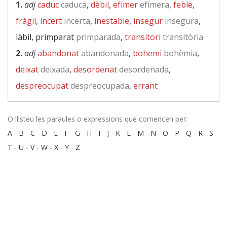
1.
adj
caduc
caduca
,
dèbil
,
efímer
efímera
,
feble
,
fràgil
,
incert
incerta
,
inestable
,
insegur
insegura
,
làbil, primparat
primparada
,
transitori
transitòria
2.
adj
abandonat
abandonada
,
bohemi
bohèmia
,
deixat
deixada
,
desordenat
desordenada
,
despreocupat
despreocupada
,
errant
O llisteu les paraules o expressions que comencen per:
A
-
B
-
C
-
D
-
E
-
F
-
G
-
H
-
I
-
J
-
K
-
L
-
M
-
N
-
O
-
P
-
Q
-
R
-
S
-
T
-
U
-
V
-
W
-
X
-
Y
-
Z