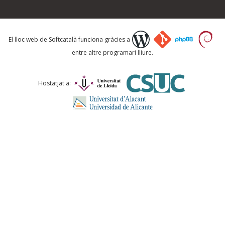
Què proposeu?
El lloc web de Softcatalà funciona gràcies a
entre altre programari lliure.
Comentari *
Hostatjat a:
ENVIA