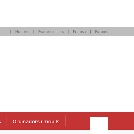
Notícies
Esdeveniments
Premsa
Fòrums
s
Ordinadors i mòbils