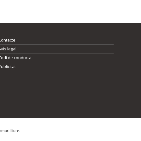
Contacte
Avís legal
Codi de conducta
Publicitat
mari lliure.