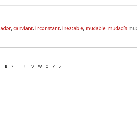
iador
,
canviant
,
inconstant
,
inestable
,
mudable
,
mudadís
mud
Q
-
R
-
S
-
T
-
U
-
V
-
W
-
X
-
Y
-
Z