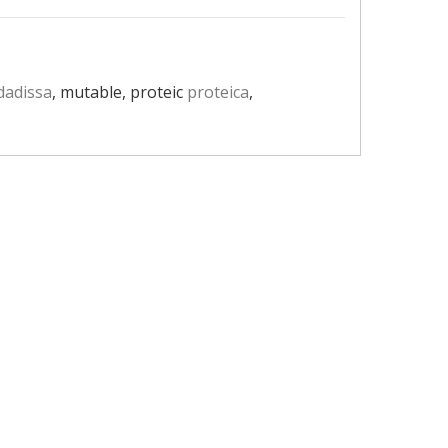
adissa
, mutable, proteic
proteica
,