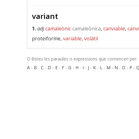
variant
1.
adj
camaleònic
camaleònica
,
canviable
,
canv
proteïforme,
variable
,
volàtil
O llisteu les paraules o expressions que comencen per:
A
-
B
-
C
-
D
-
E
-
F
-
G
-
H
-
I
-
J
-
K
-
L
-
M
-
N
-
O
-
P
-