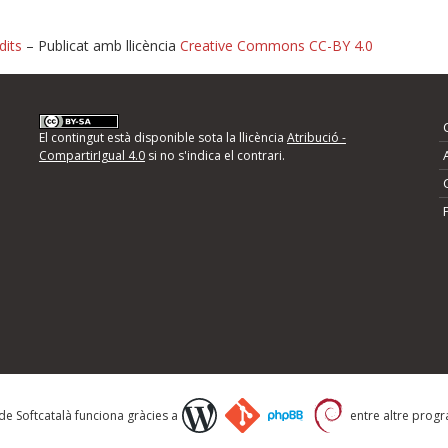
dits
– Publicat amb llicència
Creative Commons CC-BY 4.0
nformeu d'errors
El contingut està disponible sota la llicència
Atribució -
CompartirIgual 4.0
si no s'indica el contrari.
mps següents i descriviu quina és la millora que
 de Softcatalà funciona gràcies a
entre altre progra