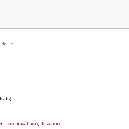
ó de cerca.
ltats)
era
,
circumval·lació
,
desviació