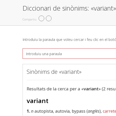
Diccionari de sinònims: «variant»
Compartiu
Introduïu la paraula que voleu cercar i feu clic en el bot
Sinònims de «variant»
Resultats de la cerca per a «
variant
» (2 resu
variant
1.
n
autopista, autovia, bypass (
anglès
),
carret