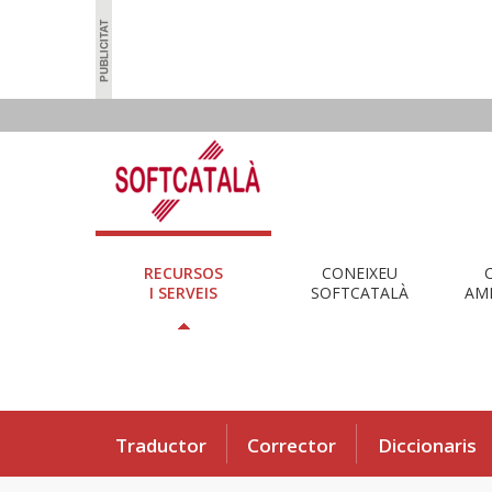
RECURSOS
CONEIXEU
I SERVEIS
SOFTCATALÀ
AMB
Traductor
Corrector
Diccionaris