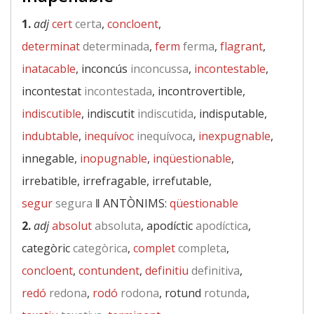
1.
adj
cert
certa
,
concloent
,
determinat
determinada
,
ferm
ferma
,
flagrant
,
inatacable
, inconcús
inconcussa
,
incontestable
,
incontestat
incontestada
, incontrovertible,
indiscutible
, indiscutit
indiscutida
, indisputable,
indubtable
,
inequívoc
inequívoca
,
inexpugnable
,
innegable,
inopugnable
,
inqüestionable
,
irrebatible, irrefragable, irrefutable,
segur
segura
‖
ANTÒNIMS:
qüestionable
2.
adj
absolut
absoluta
, apodíctic
apodíctica
,
categòric
categòrica
,
complet
completa
,
concloent
,
contundent
,
definitiu
definitiva
,
redó
redona
,
rodó
rodona
, rotund
rotunda
,