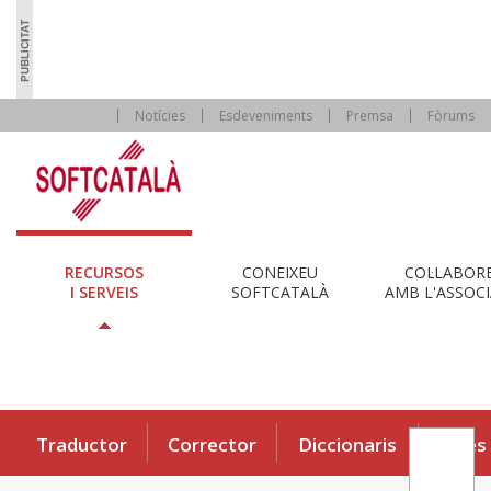
Notícies
Esdeveniments
Premsa
Fòrums
RECURSOS
CONEIXEU
COL·LABOR
I SERVEIS
SOFTCATALÀ
AMB L'ASSOCI
Traductor
Corrector
Diccionaris
Eines