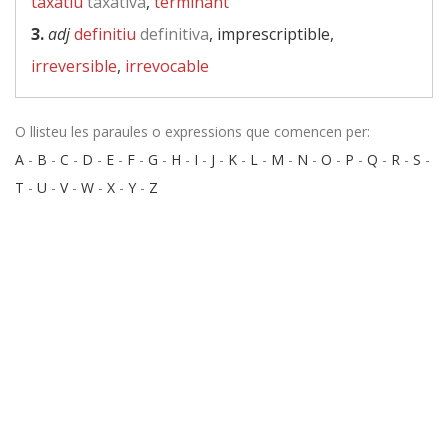
taxatiu
taxativa
,
terminant
3.
adj
definitiu
definitiva
, imprescriptible,
irreversible
,
irrevocable
O llisteu les paraules o expressions que comencen per:
A
-
B
-
C
-
D
-
E
-
F
-
G
-
H
-
I
-
J
-
K
-
L
-
M
-
N
-
O
-
P
-
Q
-
R
-
S
-
T
-
U
-
V
-
W
-
X
-
Y
-
Z