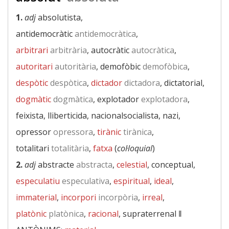
1.
adj
absolutista,
antidemocràtic
antidemocràtica
,
arbitrari
arbitrària
, autocràtic
autocràtica
,
autoritari
autoritària
, demofòbic
demofòbica
,
despòtic
despòtica
,
dictador
dictadora
, dictatorial,
dogmàtic
dogmàtica
, explotador
explotadora
,
feixista, lliberticida, nacionalsocialista, nazi,
opressor
opressora
,
tirànic
tirànica
,
totalitari
totalitària
,
fatxa
(
col·loquial
)
2.
adj
abstracte
abstracta
,
celestial
, conceptual,
especulatiu
especulativa
,
espiritual
,
ideal
,
immaterial
,
incorpori
incorpòria
,
irreal
,
platònic
platònica
,
racional
, supraterrenal ‖