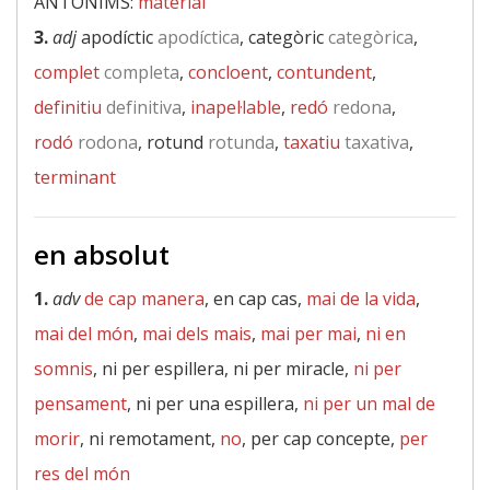
ANTÒNIMS:
material
3.
adj
apodíctic
apodíctica
, categòric
categòrica
,
complet
completa
,
concloent
,
contundent
,
definitiu
definitiva
,
inapel·lable
,
redó
redona
,
rodó
rodona
, rotund
rotunda
,
taxatiu
taxativa
,
terminant
en absolut
1.
adv
de cap manera
, en cap cas,
mai de la vida
,
mai del món
,
mai dels mais
,
mai per mai
,
ni en
somnis
, ni per espillera, ni per miracle,
ni per
pensament
, ni per una espillera,
ni per un mal de
morir
, ni remotament,
no
, per cap concepte,
per
res del món