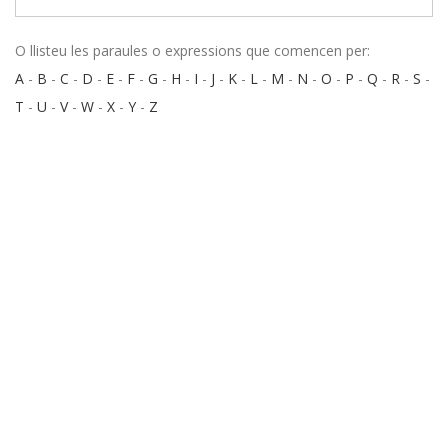
O llisteu les paraules o expressions que comencen per:
A
-
B
-
C
-
D
-
E
-
F
-
G
-
H
-
I
-
J
-
K
-
L
-
M
-
N
-
O
-
P
-
Q
-
R
-
S
-
T
-
U
-
V
-
W
-
X
-
Y
-
Z