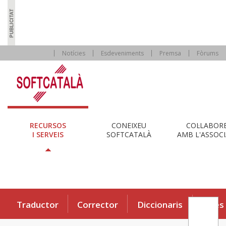
Notícies
Esdeveniments
Premsa
Fòrums
RECURSOS
CONEIXEU
COL·LABOR
I SERVEIS
SOFTCATALÀ
AMB L'ASSOCI
Traductor
Corrector
Diccionaris
Eines