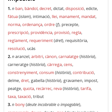
1.
n
ban
,
bàndol
,
decret
, dictat,
disposició
, edicte,
fàtua
(
islam
), intimació,
llei
,
manament
,
mandat
,
norma
,
ordenança
,
ordre
(
f
), precepte,
prescripció
,
providència
,
provisió
,
regla
,
reglament
,
requeriment
(
dret
), requisitòria,
resolució
, ucàs
2.
n
aranzel,
arbitri
,
cànon
,
carnalatge
(
història
),
carneratge (
història
),
càrrega
,
cens
,
constrenyiment
,
consum
(
història
),
contribució
,
delme,
dret
, gabella (
història
), gravamen, impost,
peatge,
quota
,
recàrrec
,
reva
(
història
),
tarifa
,
taxa
,
taxació
, tribut
3.
n
bony
(
deute incobrable o impagable
),