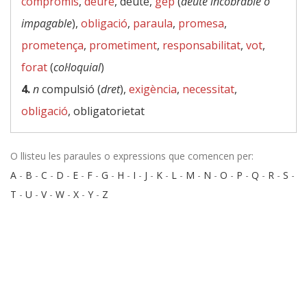
compromís
,
deure
, deute,
gep
(
deute incobrable o
impagable
),
obligació
,
paraula
,
promesa
,
prometença
,
prometiment
,
responsabilitat
,
vot
,
forat
(
col·loquial
)
4.
n
compulsió (
dret
),
exigència
,
necessitat
,
obligació
, obligatorietat
O llisteu les paraules o expressions que comencen per:
A
-
B
-
C
-
D
-
E
-
F
-
G
-
H
-
I
-
J
-
K
-
L
-
M
-
N
-
O
-
P
-
Q
-
R
-
S
-
T
-
U
-
V
-
W
-
X
-
Y
-
Z