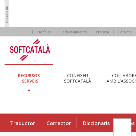
Notícies
Esdeveniments
Premsa
Fòrums
RECURSOS
CONEIXEU
COL·LABOR
I SERVEIS
SOFTCATALÀ
AMB L'ASSOCI
Traductor
Corrector
Diccionaris
Eines