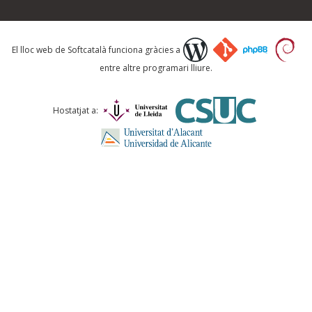
Què proposeu?
El lloc web de Softcatalà funciona gràcies a
entre altre programari lliure.
Comentari *
Hostatjat a:
ENVIA