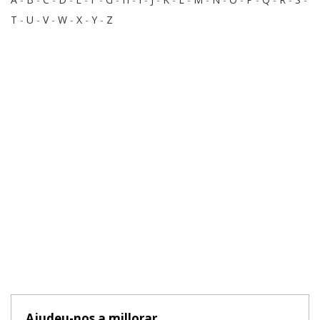
T
-
U
-
V
-
W
-
X
-
Y
-
Z
Ajudeu-nos a millorar