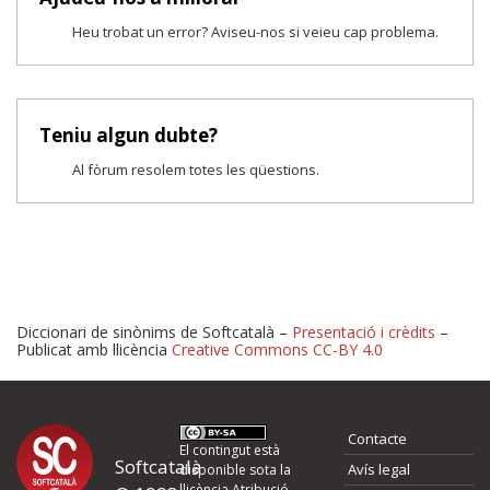
Heu trobat un error? Aviseu-nos si veieu cap problema.
Teniu algun dubte?
Al fòrum resolem totes les qüestions.
Diccionari de sinònims de Softcatalà –
Presentació i crèdits
–
Publicat amb llicència
Creative Commons CC-BY 4.0
Proposeu-nos millores o 
Contacte
d'errors
El contingut està
Softcatalà
Avís legal
disponible sota la
llicència
Atribució -