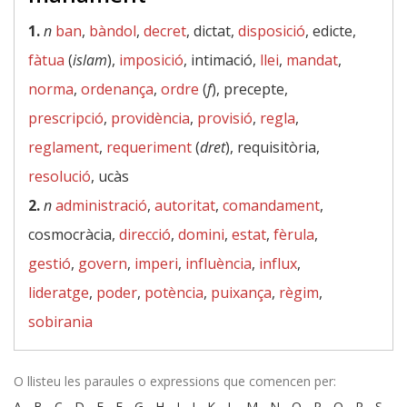
1.
n
ban
,
bàndol
,
decret
, dictat,
disposició
, edicte,
fàtua
(
islam
),
imposició
, intimació,
llei
,
mandat
,
norma
,
ordenança
,
ordre
(
f
), precepte,
prescripció
,
providència
,
provisió
,
regla
,
reglament
,
requeriment
(
dret
), requisitòria,
resolució
, ucàs
2.
n
administració
,
autoritat
,
comandament
,
cosmocràcia,
direcció
,
domini
,
estat
,
fèrula
,
gestió
,
govern
,
imperi
,
influència
,
influx
,
lideratge
,
poder
,
potència
,
puixança
,
règim
,
sobirania
O llisteu les paraules o expressions que comencen per:
A
-
B
-
C
-
D
-
E
-
F
-
G
-
H
-
I
-
J
-
K
-
L
-
M
-
N
-
O
-
P
-
Q
-
R
-
S
-