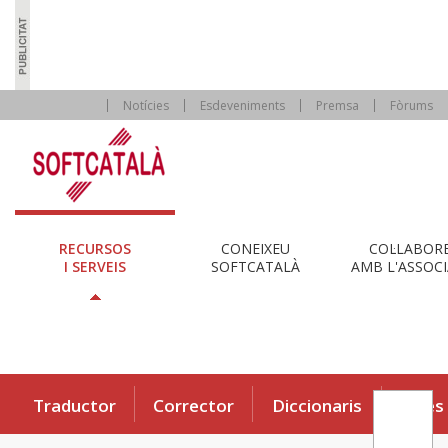
Notícies
Esdeveniments
Premsa
Fòrums
RECURSOS
CONEIXEU
COL·LABOR
I SERVEIS
SOFTCATALÀ
AMB L'ASSOCI
Traductor
Corrector
Diccionaris
Eines