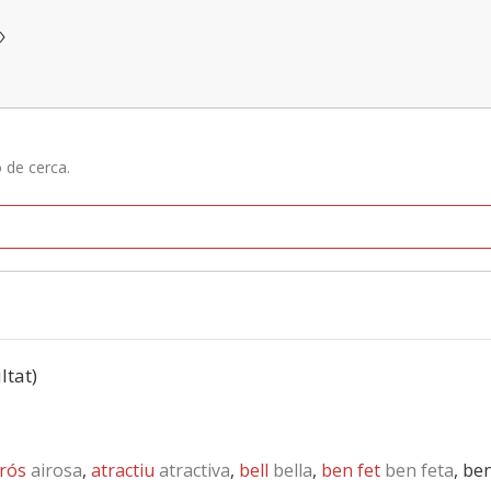
»
ó de cerca.
ltat)
irós
airosa
,
atractiu
atractiva
,
bell
bella
,
ben fet
ben feta
, be