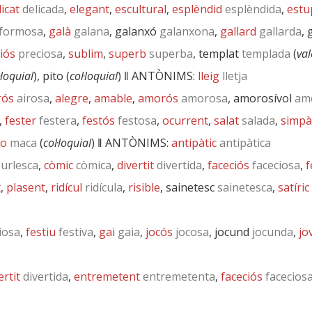
licat
delicada
,
elegant
,
escultural
,
esplèndid
esplèndida
,
estu
formosa
,
galà
galana
, galanxó
galanxona
,
gallard
gallarda
, 
iós
preciosa
,
sublim
,
superb
superba
, templat
templada
(
val
·loquial
), pito (
col·loquial
) ‖
ANTÒNIMS:
lleig
lletja
rós
airosa
,
alegre
,
amable
,
amorós
amorosa
, amorosívol
amo
,
fester
festera
,
festós
festosa
,
ocurrent
,
salat
salada
,
simpà
o
maca
(
col·loquial
) ‖
ANTÒNIMS:
antipàtic
antipàtica
urlesca
,
còmic
còmica
,
divertit
divertida
,
faceciós
faceciosa
,
f
t
,
plasent
,
ridícul
ridícula
,
risible
, sainetesc
sainetesca
,
satíric
iosa
,
festiu
festiva
,
gai
gaia
,
jocós
jocosa
, jocund
jocunda
,
jo
ertit
divertida
,
entremetent
entremetenta
,
faceciós
facecios