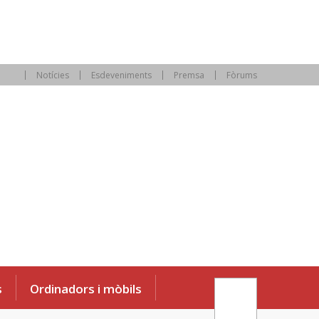
Notícies
Esdeveniments
Premsa
Fòrums
s
Ordinadors i mòbils