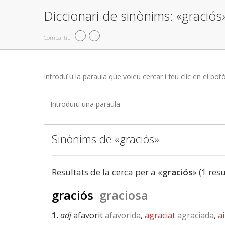
Diccionari de sinònims: «graciós
Compartiu
Introduïu la paraula que voleu cercar i feu clic en el bot
Sinònims de «graciós»
Resultats de la cerca per a «
graciós
» (1 resu
graciós
graciosa
1.
adj
afavorit
afavorida
,
agraciat
agraciada
,
a