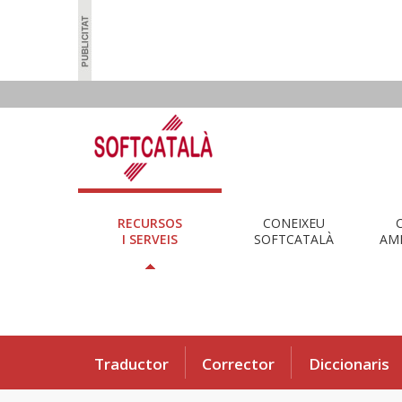
RECURSOS
CONEIXEU
I SERVEIS
SOFTCATALÀ
AMB
Traductor
Corrector
Diccionaris