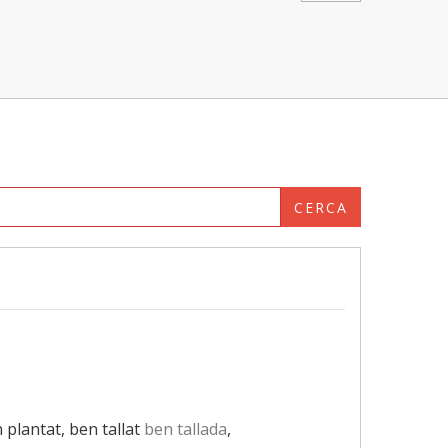
CERCA
n plantat, ben tallat
ben tallada
,