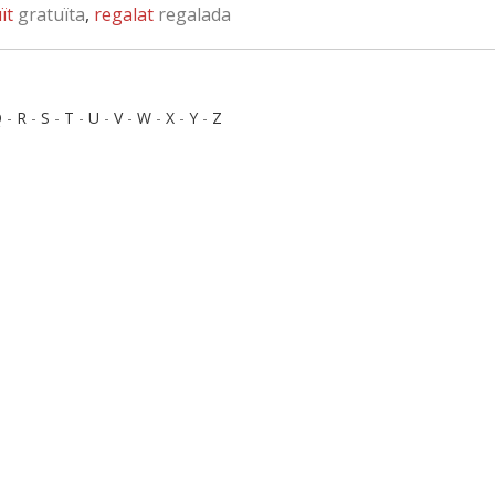
ït
gratuïta
,
regalat
regalada
Q
-
R
-
S
-
T
-
U
-
V
-
W
-
X
-
Y
-
Z