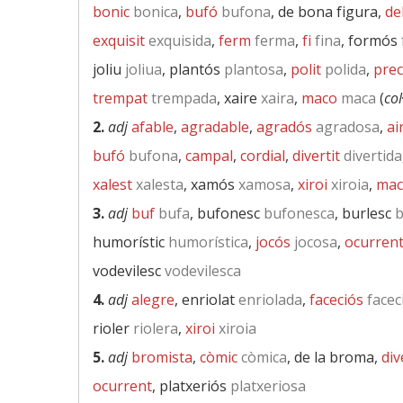
bonic
bonica
,
bufó
bufona
, de bona figura,
de
exquisit
exquisida
,
ferm
ferma
,
fi
fina
, formós
joliu
joliua
, plantós
plantosa
,
polit
polida
,
prec
trempat
trempada
, xaire
xaira
,
maco
maca
(
col
2.
adj
afable
,
agradable
,
agradós
agradosa
,
ai
bufó
bufona
,
campal
,
cordial
,
divertit
divertida
xalest
xalesta
, xamós
xamosa
,
xiroi
xiroia
,
mac
3.
adj
buf
bufa
, bufonesc
bufonesca
, burlesc
b
humorístic
humorística
,
jocós
jocosa
,
ocurren
vodevilesc
vodevilesca
4.
adj
alegre
, enriolat
enriolada
,
faceciós
facec
rioler
riolera
,
xiroi
xiroia
5.
adj
bromista
,
còmic
còmica
, de la broma,
div
ocurrent
, platxeriós
platxeriosa