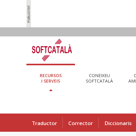
RECURSOS
CONEIXEU
I SERVEIS
SOFTCATALÀ
AMB
Traductor
Corrector
Diccionaris