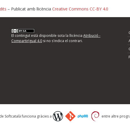
dits
– Publicat amb llicència
Creative Commons CC-BY 4.0
nformeu d'errors
El contingut està disponible sota la llicència
Atribució -
CompartirIgual 4.0
si no s'indica el contrari.
mps següents i descriviu quina és la millora que
 de Softcatalà funciona gràcies a
entre altre progra