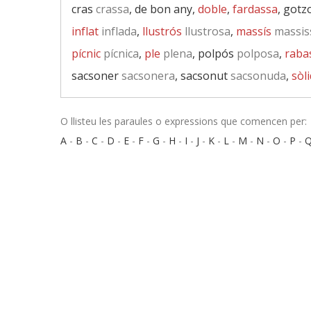
cras
crassa
, de bon any,
doble
,
fardassa
, gotz
inflat
inflada
,
llustrós
llustrosa
,
massís
massis
pícnic
pícnica
,
ple
plena
, polpós
polposa
,
raba
sacsoner
sacsonera
, sacsonut
sacsonuda
,
sòli
O llisteu les paraules o expressions que comencen per:
A
-
B
-
C
-
D
-
E
-
F
-
G
-
H
-
I
-
J
-
K
-
L
-
M
-
N
-
O
-
P
-