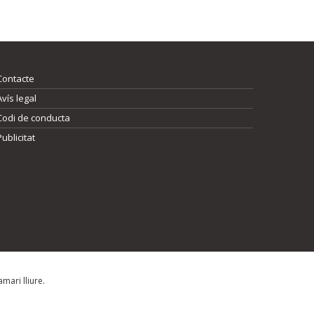
Contacte
Avís legal
Codi de conducta
Publicitat
mari lliure.