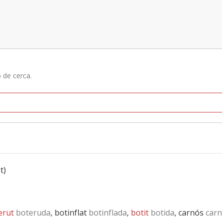
ó de cerca.
t)
erut
boteruda
, botinflat
botinflada
,
botit
botida
, carnós
carn