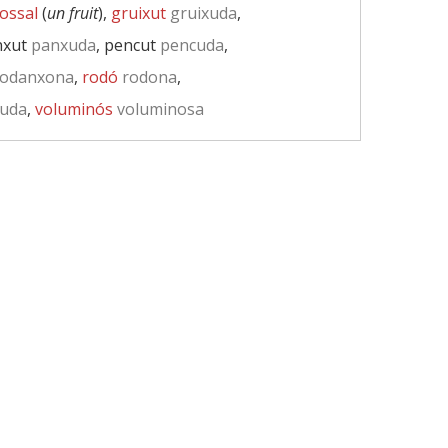
ossal
(
un fruit
),
gruixut
gruixuda
,
nxut
panxuda
, pencut
pencuda
,
odanxona
,
rodó
rodona
,
uda
,
voluminós
voluminosa