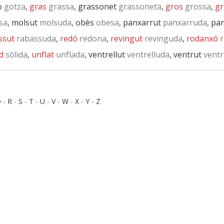
o
gotza
,
gras
grassa
, grassonet
grassoneta
,
gros
grossa
,
gr
sa
, molsut
molsuda
, obès
obesa
, panxarrut
panxarruda
, pa
ssut
rabassuda
,
redó
redona
,
revingut
revinguda
,
rodanxó
r
d
sòlida
,
unflat
unflada
, ventrellut
ventrelluda
, ventrut
ventr
Q
-
R
-
S
-
T
-
U
-
V
-
W
-
X
-
Y
-
Z