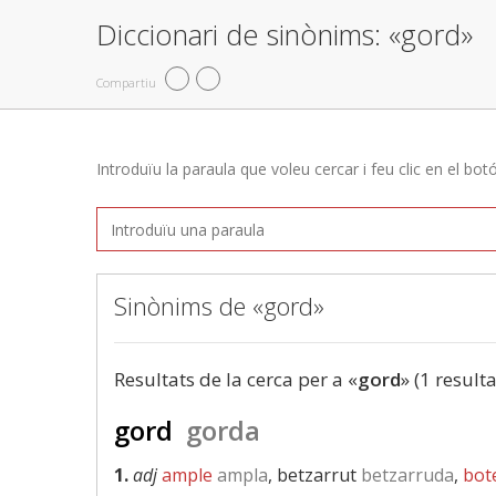
Diccionari de sinònims: «gord»
Compartiu
Introduïu la paraula que voleu cercar i feu clic en el bot
Sinònims de «gord»
Resultats de la cerca per a «
gord
» (1 resulta
gord
gorda
1.
adj
ample
ampla
, betzarrut
betzarruda
,
bot