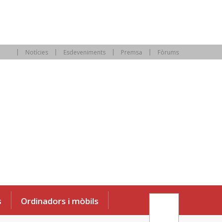
Notícies
Esdeveniments
Premsa
Fòrums
s
Ordinadors i mòbils