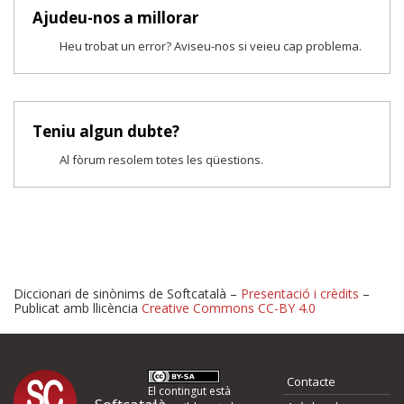
Ajudeu-nos a millorar
Heu trobat un error? Aviseu-nos si veieu cap problema.
Teniu algun dubte?
Al fòrum resolem totes les qüestions.
Diccionari de sinònims de Softcatalà –
Presentació i crèdits
–
Publicat amb llicència
Creative Commons CC-BY 4.0
Proposeu-nos millores o 
Contacte
El contingut està