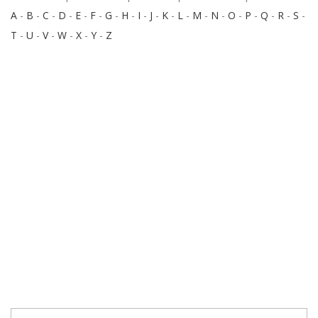
A
-
B
-
C
-
D
-
E
-
F
-
G
-
H
-
I
-
J
-
K
-
L
-
M
-
N
-
O
-
P
-
Q
-
R
-
S
-
T
-
U
-
V
-
W
-
X
-
Y
-
Z