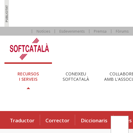
Notícies
Esdeveniments
Premsa
Fòrums
RECURSOS
CONEIXEU
COL·LABOR
I SERVEIS
SOFTCATALÀ
AMB L'ASSOCI
Traductor
Corrector
Diccionaris
Eines