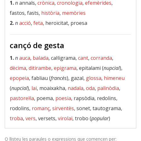
1.
n
annals,
crònica
,
cronologia
,
efemèrides
,
fastos, fasts,
història
,
memòries
2.
n
acció
,
feta
, heroïcitat, proesa
cançó de gesta
1.
n
auca
,
balada
, cal·ligrama,
cant
,
corranda
,
dècima
,
ditirambe
,
epigrama
, epitalami (
nupcial
),
epopeia
, fabliau (
francès
), gazal,
glossa
,
himeneu
(
nupcial
),
lai
, moaixakha,
nadala
,
oda
,
palinòdia
,
pastorel·la
, poema,
poesia
, rapsòdia, redolins,
rodolins,
romanç
,
sirventès
, sonet, tautograma,
troba
,
vers
, versets,
virolai
, trobo (
popular
)
O llisteu les paraules o expressions que comencen per: