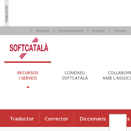
Notícies
Esdeveniments
Premsa
Fòrums
RECURSOS
CONEIXEU
COL·LABOR
I SERVEIS
SOFTCATALÀ
AMB L'ASSOCI
Traductor
Corrector
Diccionaris
Eines