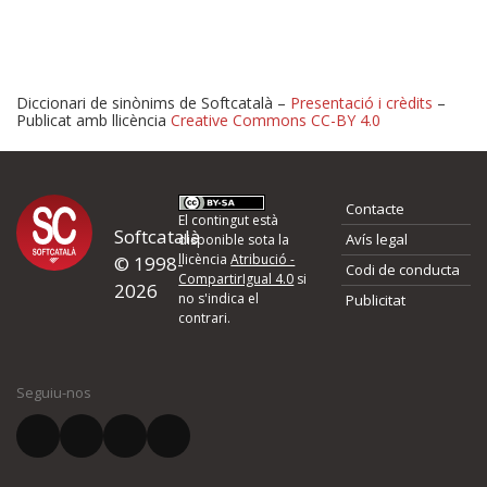
Diccionari de sinònims de Softcatalà –
Presentació i crèdits
–
Publicat amb llicència
Creative Commons CC-BY 4.0
Proposeu-nos millores o 
Contacte
d'errors
El contingut està
Softcatalà
Avís legal
disponible sota la
llicència
Atribució -
© 1998-
Codi de conducta
Si heu trobat un error o voleu proposar alguna millora, ompliu els ca
CompartirIgual 4.0
si
2026
quina és la millora que proposeu o l'error del qual voleu informar-no
no s'indica el
Publicitat
contrari.
El vostre nom *
Seguiu-nos
El vostre correu electrònic *