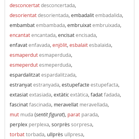
desconcertat
desconcertada
,
desorientat
desorientada
, embadalit
embadalida
,
embambat
embambada
, embruixat
embruixada
,
encantat
encantada
, encisat
encisada
,
enfavat
enfavada
,
enjòlit
,
esbalaït
esbalaïda
,
esmaperdut
esmaperduda
,
esmeperdut
esmeperduda
,
espardalitzat
espardalitzada
,
estranyat
estranyada
, estupefacte
estupefacta
,
extasiat
extasiada
, extàtic
extàtica
, fadat
fadada
,
fascinat
fascinada
, meravellat
meravellada
,
mut
muda
(
sentit figurat
),
parat
parada
,
perplex
perplexa
, sorprès
sorpresa
,
torbat
torbada
, ullprès
ullpresa
,