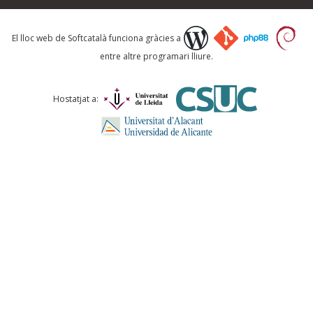
Què proposeu?
El lloc web de Softcatalà funciona gràcies a
entre altre programari lliure.
Comentari *
Hostatjat a:
ENVIA