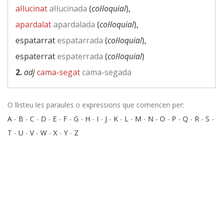
al·lucinat
al·lucinada
(
col·loquial
),
apardalat
apardalada
(
col·loquial
),
espatarrat
espatarrada
(
col·loquial
),
espaterrat
espaterrada
(
col·loquial
)
2.
adj
cama-segat
cama-segada
O llisteu les paraules o expressions que comencen per:
A
-
B
-
C
-
D
-
E
-
F
-
G
-
H
-
I
-
J
-
K
-
L
-
M
-
N
-
O
-
P
-
Q
-
R
-
S
-
T
-
U
-
V
-
W
-
X
-
Y
-
Z