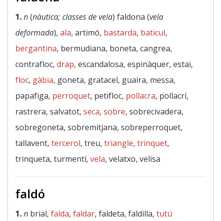
1.
n
(
nàutica; classes de vela
) faldona (
vela
deformada
),
ala
, artimó,
bastarda
,
baticul
,
bergantina
, bermudiana, boneta, cangrea,
contrafloc,
drap
, escandalosa, espinàquer, estai,
floc
,
gàbia
, goneta, gratacel, guaira, messa,
papafiga,
perroquet
, petifloc,
pollacra
, pollacrí,
rastrera, salvatot,
seca
,
sobre
, sobrecivadera,
sobregoneta, sobremitjana, sobreperroquet,
tallavent,
tercerol
, treu,
triangle
,
trinquet
,
trinqueta, turmentí,
vela
, velatxo, velisa
faldó
1.
n
brial,
falda
,
faldar
, faldeta, faldilla,
tutú