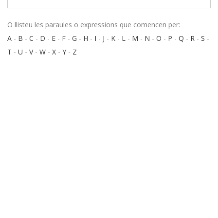
O llisteu les paraules o expressions que comencen per:
A
-
B
-
C
-
D
-
E
-
F
-
G
-
H
-
I
-
J
-
K
-
L
-
M
-
N
-
O
-
P
-
Q
-
R
-
S
-
T
-
U
-
V
-
W
-
X
-
Y
-
Z