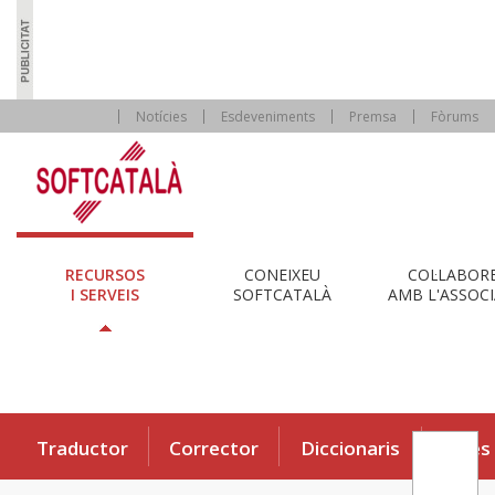
Notícies
Esdeveniments
Premsa
Fòrums
RECURSOS
CONEIXEU
COL·LABOR
I SERVEIS
SOFTCATALÀ
AMB L'ASSOCI
Traductor
Corrector
Diccionaris
Eines