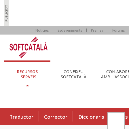
Notícies
Esdeveniments
Premsa
Fòrums
RECURSOS
CONEIXEU
COL·LABOR
I SERVEIS
SOFTCATALÀ
AMB L'ASSOCI
Traductor
Corrector
Diccionaris
Eines