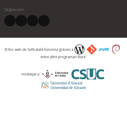
Seguiu-nos
El vostre correu electrònic *
Què proposeu?
El lloc web de Softcatalà funciona gràcies a
entre altre programari lliure.
Comentari *
Hostatjat a: