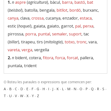
1.
n
aspre
(
agricultura
), bàcul,
barra
,
bastó
,
bat
(
beisbol
), batolla, bengala,
bitllot
,
bordó
, burxanc,
canya
, clava,
crossa
, cucanya, enzador,
estaca
,
estic (
hoquei
), gaiata, gaiato, garrot,
pal
,
perxa
,
pirrossa,
porra
,
puntal
,
semaler
,
suport
, tac
(
billar
), tirapeu, tirs (
mitologia
),
totxo
,
tronc
, vara,
vareta
,
verga
, vergella
2.
n
bident, cotera,
fitora
,
forca
,
forcat
, pallera,
puntala, trident
O llisteu les paraules o expressions que comencen per:
A
-
B
-
C
-
D
-
E
-
F
-
G
-
H
-
I
-
J
-
K
-
L
-
M
-
N
-
O
-
P
-
Q
-
R
-
S
-
T
-
U
-
V
-
W
-
X
-
Y
-
Z