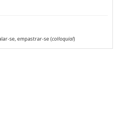
lar-se, empastrar-se (
col·loquial
)