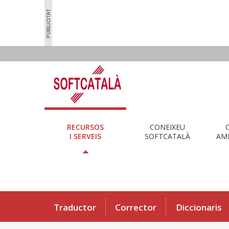
RECURSOS
CONEIXEU
I SERVEIS
SOFTCATALÀ
AMB
Traductor
Corrector
Diccionaris