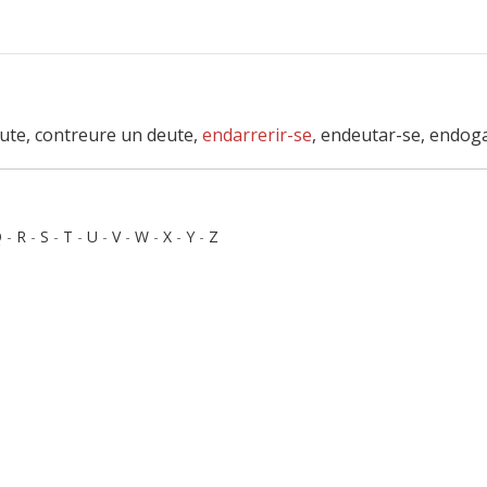
eute, contreure un deute,
endarrerir-se
, endeutar-se, endoga
Q
-
R
-
S
-
T
-
U
-
V
-
W
-
X
-
Y
-
Z