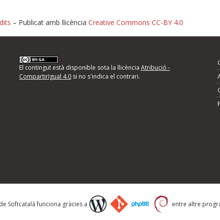
dits
– Publicat amb llicència
Creative Commons CC-BY 4.0
nformeu d'errors
El contingut està disponible sota la llicència
Atribució -
CompartirIgual 4.0
si no s'indica el contrari.
mps següents i descriviu quina és la millora que
 de Softcatalà funciona gràcies a
entre altre progra