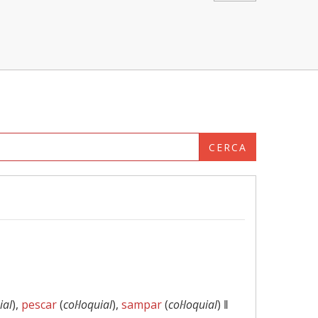
CERCA
ial
),
pescar
(
col·loquial
),
sampar
(
col·loquial
) ‖