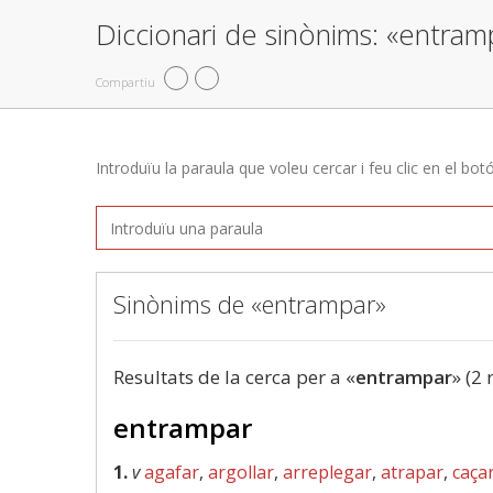
Diccionari de sinònims: «entram
Compartiu
Introduïu la paraula que voleu cercar i feu clic en el bot
Sinònims de «entrampar»
Resultats de la cerca per a «
entrampar
» (2 
entrampar
1.
v
agafar
,
argollar
,
arreplegar
,
atrapar
,
caça