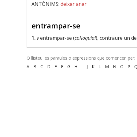
ANTÒNIMS:
deixar anar
entrampar-se
1.
v
entrampar-se (
col·loquial
), contraure un d
O llisteu les paraules o expressions que comencen per:
A
-
B
-
C
-
D
-
E
-
F
-
G
-
H
-
I
-
J
-
K
-
L
-
M
-
N
-
O
-
P
-