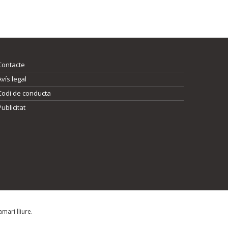
Contacte
Avís legal
Codi de conducta
Publicitat
mari lliure.