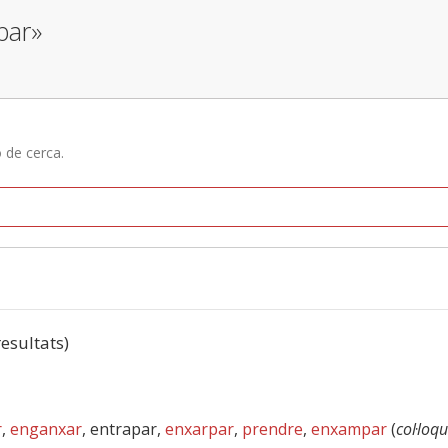
par»
ó de cerca.
resultats)
r
,
enganxar
, entrapar,
enxarpar
,
prendre
,
enxampar
(
col·loqu