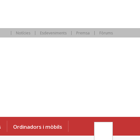
Notícies
Esdeveniments
Premsa
Fòrums
s
Ordinadors i mòbils