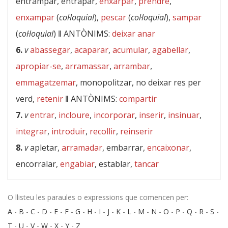
entrampar, entrapar,
enxarpar
,
prendre
,
enxampar
(
col·loquial
),
pescar
(
col·loquial
),
sampar
(
col·loquial
) ‖
ANTÒNIMS:
deixar anar
6.
v
abassegar
,
acaparar
,
acumular
,
agabellar
,
apropiar-se
,
arramassar
,
arrambar
,
emmagatzemar
, monopolitzar, no deixar res per
verd,
retenir
‖
ANTÒNIMS:
compartir
7.
v
entrar
,
incloure
,
incorporar
,
inserir
,
insinuar
,
integrar
,
introduir
,
recollir
,
reinserir
8.
v
apletar,
arramadar
, embarrar,
encaixonar
,
encorralar,
engabiar
, establar,
tancar
O llisteu les paraules o expressions que comencen per:
A
-
B
-
C
-
D
-
E
-
F
-
G
-
H
-
I
-
J
-
K
-
L
-
M
-
N
-
O
-
P
-
Q
-
R
-
S
-
T
-
U
-
V
-
W
-
X
-
Y
-
Z