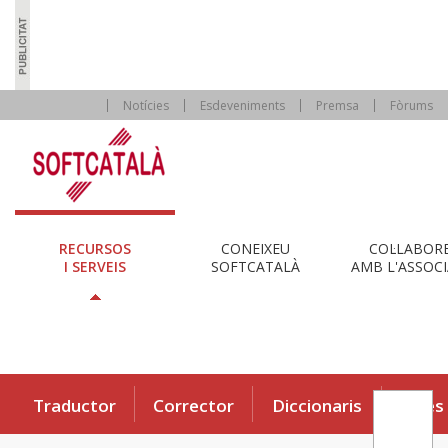
Notícies
Esdeveniments
Premsa
Fòrums
RECURSOS
CONEIXEU
COL·LABOR
I SERVEIS
SOFTCATALÀ
AMB L'ASSOCI
Traductor
Corrector
Diccionaris
Eines