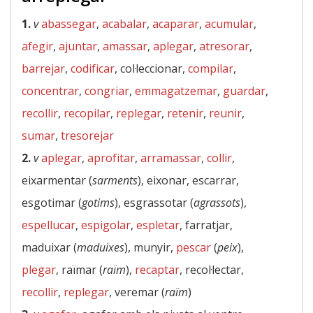
1.
v
abassegar
,
acabalar
,
acaparar
,
acumular
,
afegir
,
ajuntar
,
amassar
,
aplegar
,
atresorar
,
barrejar
,
codificar
, col·leccionar,
compilar
,
concentrar
,
congriar
,
emmagatzemar
,
guardar
,
recollir
,
recopilar
,
replegar
,
retenir
,
reunir
,
sumar
,
tresorejar
2.
v
aplegar
,
aprofitar
,
arramassar
,
collir
,
eixarmentar (
sarments
), eixonar, escarrar,
esgotimar (
gotims
), esgrassotar (
agrassots
),
espellucar
,
espigolar
,
espletar
, farratjar,
maduixar (
maduixes
), munyir,
pescar
(
peix
),
plegar
, raïmar (
raïm
),
recaptar
, recol·lectar,
recollir
,
replegar
, veremar (
raïm
)