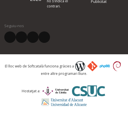
no s'indica el
Publicitat
contrari.
El vostre nom *
Seguiu-nos
El vostre correu electrònic *
Què proposeu?
El lloc web de Softcatalà funciona gràcies a
entre altre programari lliure.
Comentari *
Hostatjat a: