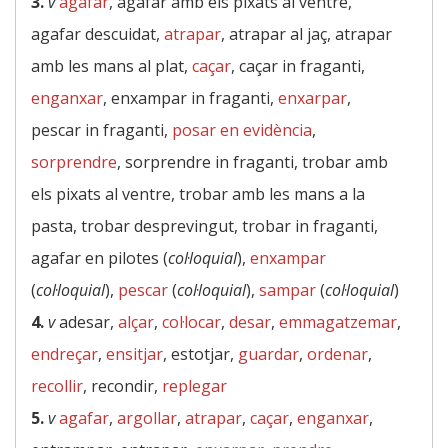
3.
v
agafar
, agafar amb els pixats al ventre,
agafar descuidat,
atrapar
, atrapar al jaç, atrapar
amb les mans al plat,
caçar
, caçar in fraganti,
enganxar
, enxampar in fraganti,
enxarpar
,
pescar in fraganti,
posar en evidència
,
sorprendre
, sorprendre in fraganti, trobar amb
els pixats al ventre, trobar amb les mans a la
pasta, trobar desprevingut, trobar in fraganti,
agafar en pilotes (
col·loquial
),
enxampar
(
col·loquial
),
pescar
(
col·loquial
),
sampar
(
col·loquial
)
4.
v
adesar,
alçar
,
col·locar
,
desar
,
emmagatzemar
,
endreçar
,
ensitjar
, estotjar,
guardar
,
ordenar
,
recollir
, recondir,
replegar
5.
v
agafar
,
argollar
,
atrapar
,
caçar
,
enganxar
,