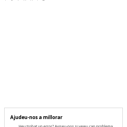
Ajudeu-nos a millorar
Heu trobat un error? Aviseu-nos si veieu cap problema.