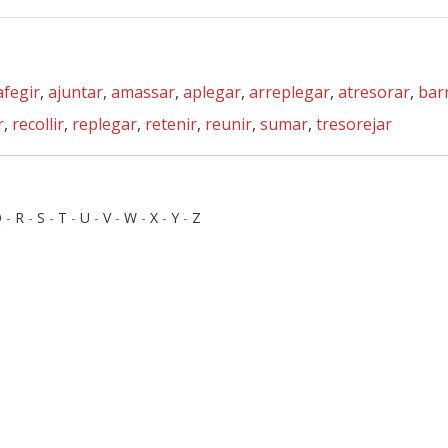
afegir
,
ajuntar
,
amassar
,
aplegar
,
arreplegar
,
atresorar
,
bar
r
,
recollir
,
replegar
,
retenir
,
reunir
,
sumar
,
tresorejar
Q
-
R
-
S
-
T
-
U
-
V
-
W
-
X
-
Y
-
Z