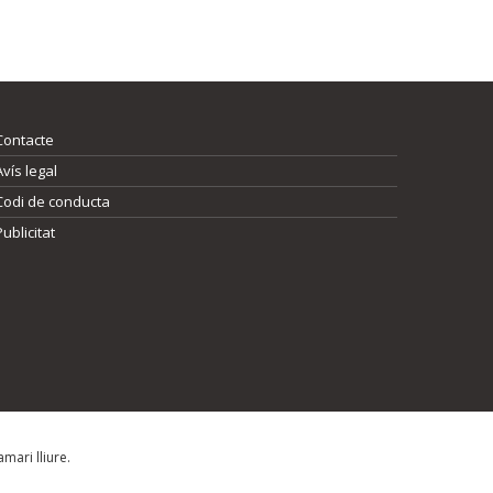
Contacte
Avís legal
Codi de conducta
Publicitat
mari lliure.