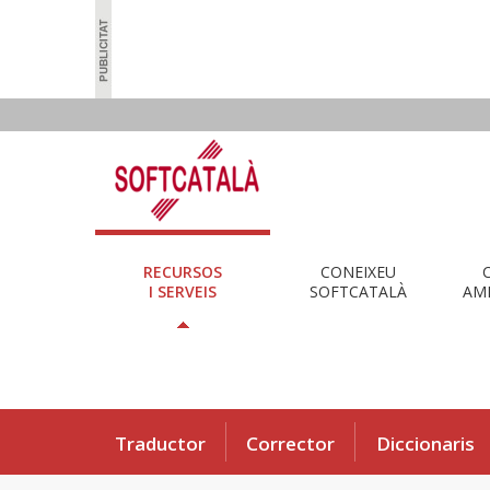
RECURSOS
CONEIXEU
I SERVEIS
SOFTCATALÀ
AMB
Traductor
Corrector
Diccionaris