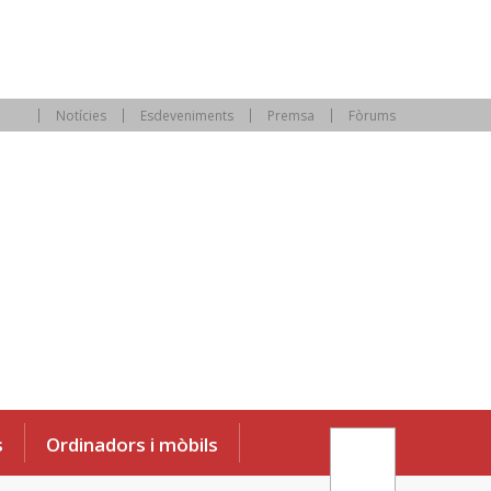
Notícies
Esdeveniments
Premsa
Fòrums
s
Ordinadors i mòbils