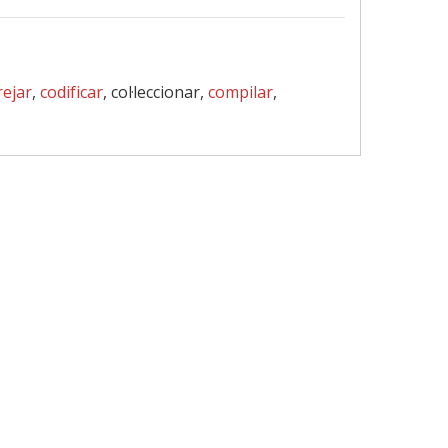
rejar
,
codificar
, col·leccionar,
compilar
,