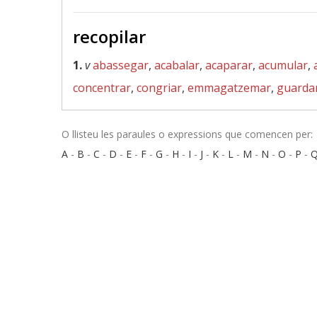
recopilar
1.
v
abassegar
,
acabalar
,
acaparar
,
acumular
,
concentrar
,
congriar
,
emmagatzemar
,
guarda
O llisteu les paraules o expressions que comencen per:
A
-
B
-
C
-
D
-
E
-
F
-
G
-
H
-
I
-
J
-
K
-
L
-
M
-
N
-
O
-
P
-