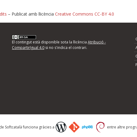
dits
– Publicat amb llicència
Creative Commons CC-BY 4.0
nformeu d'errors
El contingut està disponible sota la llicència
Atribució -
CompartirIgual 4.0
si no s'indica el contrari.
mps següents i descriviu quina és la millora que
 de Softcatalà funciona gràcies a
entre altre progra