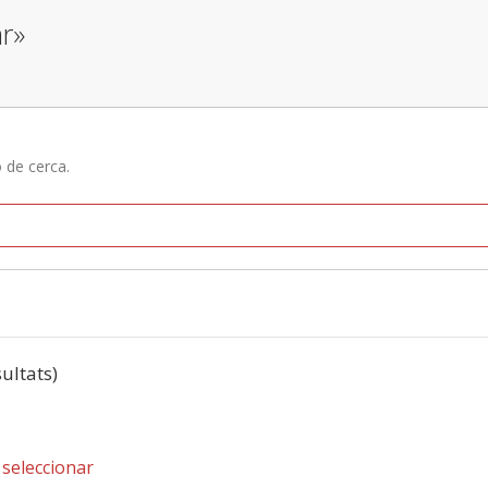
ar»
ó de cerca.
sultats)
,
seleccionar