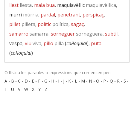
llest
llesta
,
mala bua
, maquiavèl·lic
maquiavèl·lica
,
murri
múrria
,
pardal
,
penetrant
,
perspicaç
,
pillet
pilleta
,
polític
política
,
sagaç
,
samarro
samarra
,
sorneguer
sorneguera
,
subtil
,
vespa,
viu
viva
,
pillo
pilla
(
col·loquial
),
puta
(
col·loquial
)
O llisteu les paraules o expressions que comencen per:
A
-
B
-
C
-
D
-
E
-
F
-
G
-
H
-
I
-
J
-
K
-
L
-
M
-
N
-
O
-
P
-
Q
-
R
-
S
-
T
-
U
-
V
-
W
-
X
-
Y
-
Z