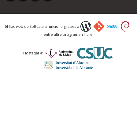
Què proposeu?
El lloc web de Softcatalà funciona gràcies a
entre altre programari lliure.
Comentari *
Hostatjat a:
ENVIA