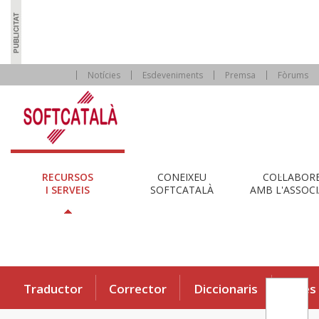
Notícies
Esdeveniments
Premsa
Fòrums
RECURSOS
CONEIXEU
COL·LABOR
I SERVEIS
SOFTCATALÀ
AMB L'ASSOCI
Traductor
Corrector
Diccionaris
Eines