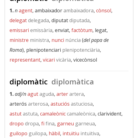
1.
n
agent
, ambaixador
ambaixadora
,
cònsol
,
delegat
delegada
, diputat
diputada
,
emissari
emissària
, enviat,
factòtum
, legat,
ministre
ministra
,
nunci
núncia
(
del papa de
Roma
), plenipotenciari
plenipotenciària
,
representant
,
vicari
vicària
, vicecònsol
diplomàtic
diplomàtica
1.
adj/n
agut
aguda
,
arter
artera
,
arterós
arterosa
,
astuciós
astuciosa
,
astut
astuta
,
camaleònic
camaleònica
, clarivident,
dropo
dropa
,
fi
fina
,
garneu
garneua
,
guilopo
guilopa
,
hàbil
,
intuïtiu
intuïtiva
,