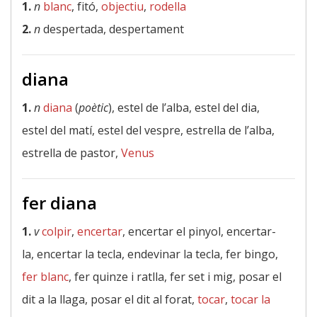
1.
n
blanc
, fitó,
objectiu
,
rodella
2.
n
despertada, despertament
diana
1.
n
diana
(
poètic
), estel de l’alba, estel del dia,
estel del matí, estel del vespre, estrella de l’alba,
estrella de pastor,
Venus
fer diana
1.
v
colpir
,
encertar
, encertar el pinyol, encertar-
la, encertar la tecla, endevinar la tecla, fer bingo,
fer blanc
, fer quinze i ratlla, fer set i mig, posar el
dit a la llaga, posar el dit al forat,
tocar
,
tocar la