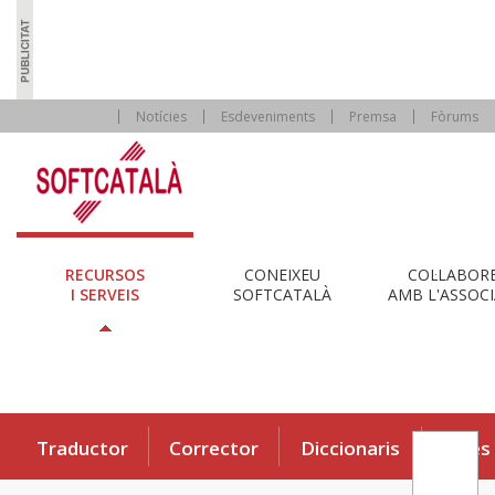
Notícies
Esdeveniments
Premsa
Fòrums
RECURSOS
CONEIXEU
COL·LABOR
I SERVEIS
SOFTCATALÀ
AMB L'ASSOCI
Traductor
Corrector
Diccionaris
Eines