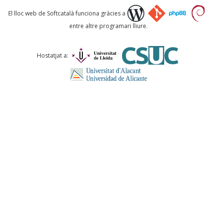
Què proposeu?
El lloc web de Softcatalà funciona gràcies a
entre altre programari lliure.
Comentari *
Hostatjat a:
ENVIA