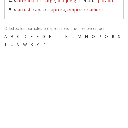
4.
n
aturada
,
blocatge
,
bloqueig
, frenada,
parada
5.
n
arrest
, capció,
captura
,
empresonament
O llisteu les paraules o expressions que comencen per:
A
-
B
-
C
-
D
-
E
-
F
-
G
-
H
-
I
-
J
-
K
-
L
-
M
-
N
-
O
-
P
-
Q
-
R
-
S
-
T
-
U
-
V
-
W
-
X
-
Y
-
Z