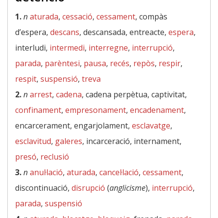
1.
n
aturada
,
cessació
,
cessament
, compàs
d’espera,
descans
, descansada, entreacte,
espera
,
interludi,
intermedi
,
interregne
,
interrupció
,
parada
,
parèntesi
,
pausa
,
recés
,
repòs
,
respir
,
respit
,
suspensió
,
treva
2.
n
arrest
,
cadena
, cadena perpètua, captivitat,
confinament
,
empresonament
,
encadenament
,
encarcerament, engarjolament,
esclavatge
,
esclavitud
,
galeres
, incarceració, internament,
presó
,
reclusió
3.
n
anul·lació
,
aturada
,
cancel·lació
,
cessament
,
discontinuació,
disrupció
(
anglicisme
),
interrupció
,
parada
,
suspensió