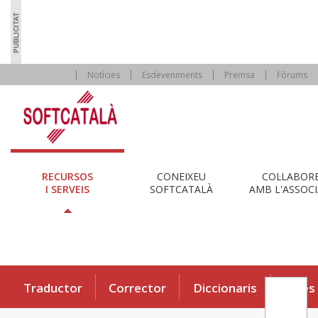
Notícies
Esdeveniments
Premsa
Fòrums
RECURSOS
CONEIXEU
COL·LABOR
I SERVEIS
SOFTCATALÀ
AMB L'ASSOCI
Traductor
Corrector
Diccionaris
Eines