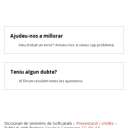
Ajudeu-nos a millorar
Heu trobat un error? Aviseu-nos si veieu cap problema.
Teniu algun dubte?
Al fòrum resolem totes les qüestions.
Diccionari de sinònims de Softcatalà –
Presentació i crèdits
–
Publicat amb llicència
Creative Commons CC-BY 4.0