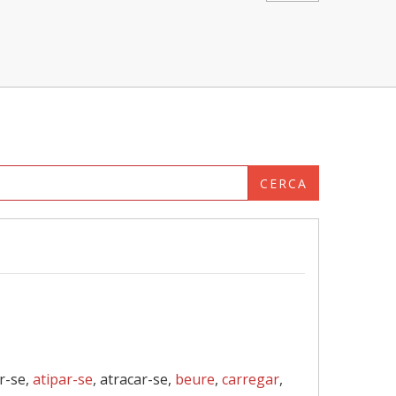
CERCA
ar-se,
atipar-se
, atracar-se,
beure
,
carregar
,