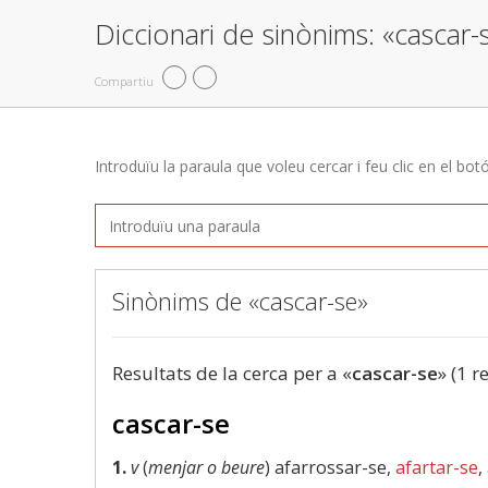
Diccionari de sinònims: «cascar-
Compartiu
Introduïu la paraula que voleu cercar i feu clic en el bot
Sinònims de «cascar-se»
Resultats de la cerca per a «
cascar-se
» (1 r
cascar-se
1.
v
(
menjar o beure
) afarrossar-se,
afartar-se
,