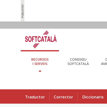
RECURSOS
CONEIXEU
I SERVEIS
SOFTCATALÀ
AMB
Traductor
Corrector
Diccionaris