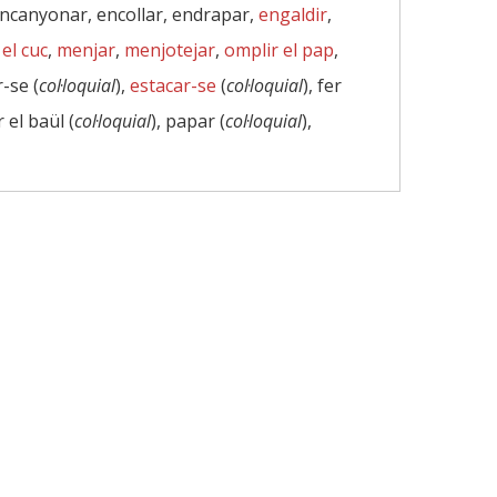
encanyonar, encollar, endrapar,
engaldir
,
el cuc
,
menjar
,
menjotejar
,
omplir el pap
,
r-se (
col·loquial
),
estacar-se
(
col·loquial
), fer
r el baül (
col·loquial
), papar (
col·loquial
),