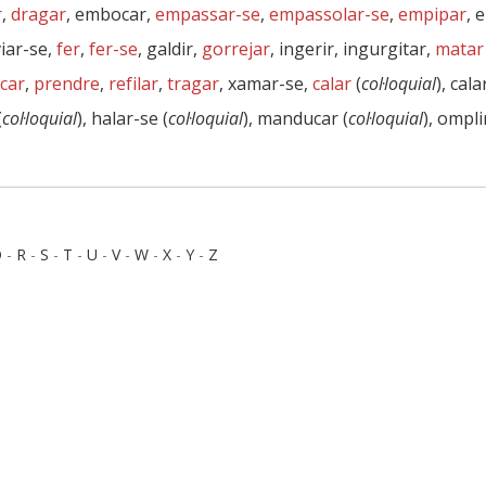
r
,
dragar
, embocar,
empassar-se
,
empassolar-se
,
empipar
, 
viar-se,
fer
,
fer-se
, galdir,
gorrejar
, ingerir, ingurgitar,
matar 
icar
,
prendre
,
refilar
,
tragar
, xamar-se,
calar
(
col·loquial
), cala
(
col·loquial
), halar-se (
col·loquial
), manducar (
col·loquial
), ompli
Q
-
R
-
S
-
T
-
U
-
V
-
W
-
X
-
Y
-
Z