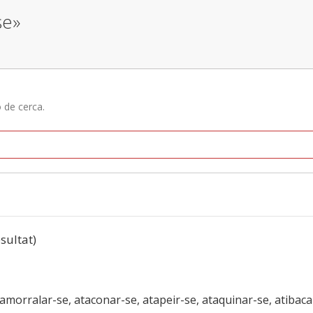
se»
ó de cerca.
esultat)
 amorralar-se, ataconar-se, atapeir-se, ataquinar-se, atibac