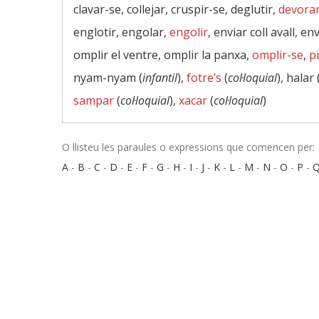
clavar-se, collejar, cruspir-se, deglutir,
devora
englotir, engolar,
engolir
, enviar coll avall, en
omplir el ventre, omplir la panxa,
omplir-se
,
p
nyam-nyam (
infantil
),
fotre’s
(
col·loquial
), halar 
sampar
(
col·loquial
),
xacar
(
col·loquial
)
O llisteu les paraules o expressions que comencen per:
A
-
B
-
C
-
D
-
E
-
F
-
G
-
H
-
I
-
J
-
K
-
L
-
M
-
N
-
O
-
P
-