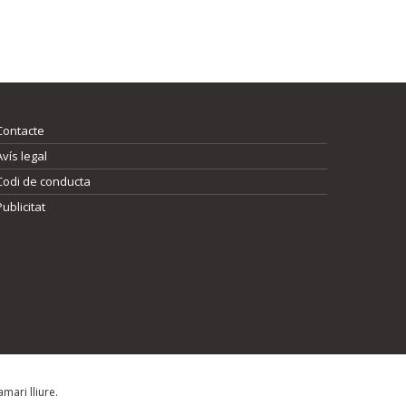
Contacte
Avís legal
Codi de conducta
Publicitat
mari lliure.