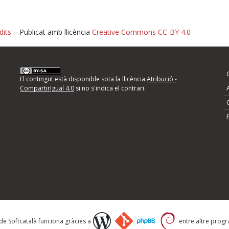
dits
– Publicat amb llicència
Creative Commons CC-BY 4.0
nformeu d'errors
El contingut està disponible sota la llicència
Atribució -
CompartirIgual 4.0
si no s'indica el contrari.
mps següents i descriviu quina és la millora que
 de Softcatalà funciona gràcies a
entre altre progra