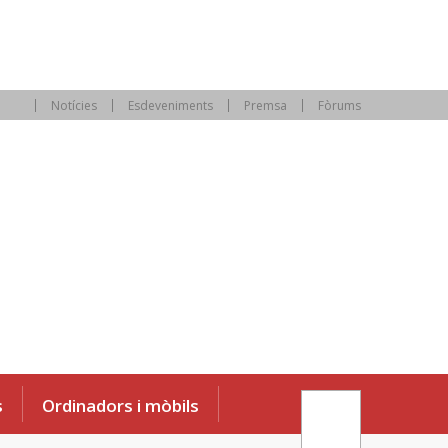
Notícies
Esdeveniments
Premsa
Fòrums
s
Ordinadors i mòbils