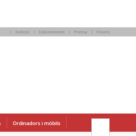
Notícies
Esdeveniments
Premsa
Fòrums
s
Ordinadors i mòbils