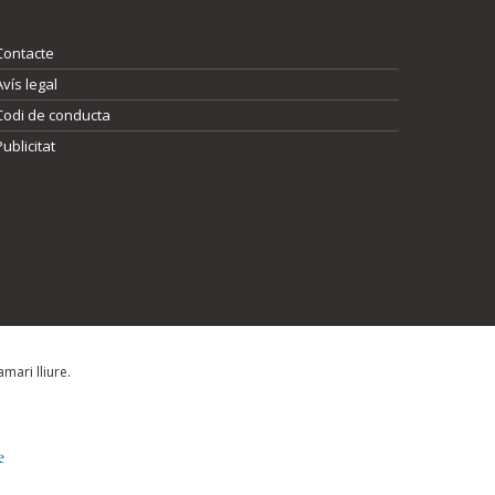
Contacte
Avís legal
Codi de conducta
Publicitat
mari lliure.