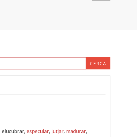
CERCA
), elucubrar,
especular
,
jutjar
,
madurar
,