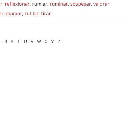
ar
,
reflexionar
, rumiar,
ruminar
,
sospesar
,
valorar
ar
,
marxar
,
rutllar
,
tirar
Q
-
R
-
S
-
T
-
U
-
V
-
W
-
X
-
Y
-
Z