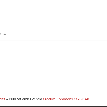
lema.
dits
– Publicat amb llicència
Creative Commons CC-BY 4.0