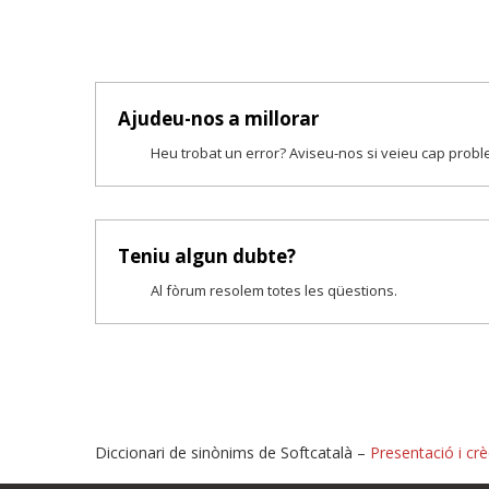
Ajudeu-nos a millorar
Heu trobat un error? Aviseu-nos si veieu cap prob
Teniu algun dubte?
Al fòrum resolem totes les qüestions.
Diccionari de sinònims de Softcatalà –
Presentació i crè