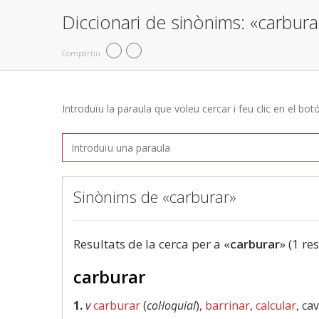
Diccionari de sinònims: «carbura
Compartiu
Introduïu la paraula que voleu cercar i feu clic en el bot
Sinònims de «carburar»
Resultats de la cerca per a «
carburar
» (1 re
carburar
1.
v
carburar
(
col·loquial
),
barrinar
,
calcular
, cav