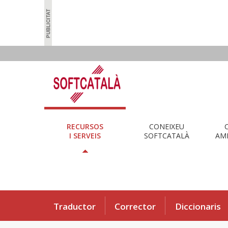
RECURSOS
CONEIXEU
I SERVEIS
SOFTCATALÀ
AMB
Traductor
Corrector
Diccionaris