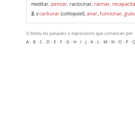
meditar,
pensar
, raciocinar,
raonar
,
recapacit
2.
v
carburar
(
col·loquial
),
anar
,
funcionar
,
guix
O llisteu les paraules o expressions que comencen per:
A
-
B
-
C
-
D
-
E
-
F
-
G
-
H
-
I
-
J
-
K
-
L
-
M
-
N
-
O
-
P
-