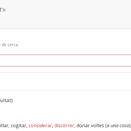
r»
ó de cerca.
sultat)
il·lar, cogitar,
considerar
,
discórrer
, donar voltes (
a una cosa