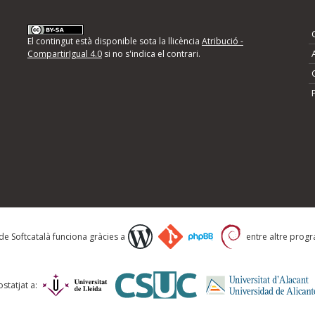
nformeu d'errors
El contingut està disponible sota la llicència
Atribució -
CompartirIgual 4.0
si no s'indica el contrari.
mps següents i descriviu quina és la millora que
 de Softcatalà funciona gràcies a
entre altre progra
statjat a: