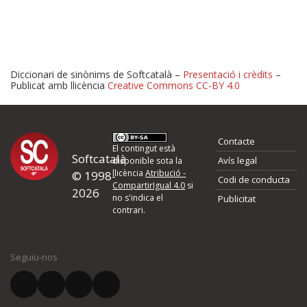
Diccionari de sinònims de Softcatalà –
Presentació i crèdits
–
Publicat amb llicència
Creative Commons CC-BY 4.0
Proposeu-nos millores o 
Contacte
d'errors
El contingut està
Softcatalà
Avís legal
disponible sota la
llicència
Atribució -
© 1998-
Codi de conducta
Si heu trobat un error o voleu proposar alguna millora, ompliu els ca
CompartirIgual 4.0
si
2026
quina és la millora que proposeu o l'error del qual voleu informar-no
no s'indica el
Publicitat
contrari.
El vostre nom *
Seguiu-nos
El vostre correu electrònic *