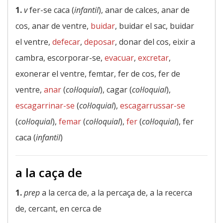
1.
v
fer-se caca (
infantil
), anar de calces, anar de
cos, anar de ventre,
buidar
, buidar el sac, buidar
el ventre,
defecar
,
deposar
, donar del cos, eixir a
cambra, escorporar-se,
evacuar
,
excretar
,
exonerar el ventre, femtar, fer de cos, fer de
ventre,
anar
(
col·loquial
), cagar (
col·loquial
),
escagarrinar-se
(
col·loquial
),
escagarrussar-se
(
col·loquial
),
femar
(
col·loquial
),
fer
(
col·loquial
), fer
caca (
infantil
)
a la caça de
1.
prep
a la cerca de, a la percaça de, a la recerca
de, cercant, en cerca de