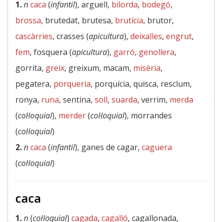
1.
n
caca
(
infantil
), arguell,
bilorda
,
bodegó
,
brossa
, brutedat, brutesa,
brutícia
, brutor,
cascàrries
, crasses (
apicultura
),
deixalles
,
engrut
,
fem
, fosquera (
apicultura
),
garró
,
genollera
,
gorrita,
greix
, greixum, macam,
misèria
,
pegatera,
porqueria
, porquícia, quisca, resclum,
ronya,
runa
, sentina,
soll
,
suarda
, verrim,
merda
(
col·loquial
),
merder
(
col·loquial
), morrandes
(
col·loquial
)
2.
n
caca
(
infantil
), ganes de cagar,
caguera
(
col·loquial
)
caca
1.
n
(
col·loquial
)
cagada
,
cagalló
, cagallonada,