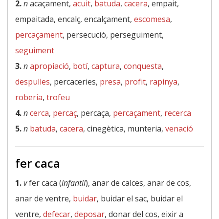
2.
n
acaçament,
acuit
,
batuda
,
cacera
, empait,
empaitada, encalç, encalçament,
escomesa
,
percaçament
, persecució, perseguiment,
seguiment
3.
n
apropiació
,
botí
,
captura
,
conquesta
,
despulles
, percaceries,
presa
,
profit
,
rapinya
,
roberia
,
trofeu
4.
n
cerca
,
percaç
, percaça,
percaçament
,
recerca
5.
n
batuda
,
cacera
, cinegètica, munteria,
venació
fer caca
1.
v
fer caca (
infantil
), anar de calces, anar de cos,
anar de ventre,
buidar
, buidar el sac, buidar el
ventre,
defecar
,
deposar
, donar del cos, eixir a