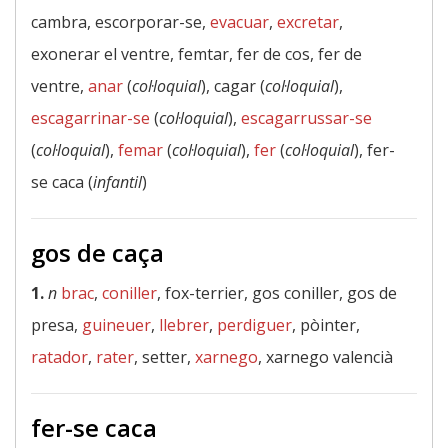
cambra, escorporar-se,
evacuar
,
excretar
,
exonerar el ventre, femtar, fer de cos, fer de
ventre,
anar
(
col·loquial
), cagar (
col·loquial
),
escagarrinar-se
(
col·loquial
),
escagarrussar-se
(
col·loquial
),
femar
(
col·loquial
),
fer
(
col·loquial
), fer-
se caca (
infantil
)
gos de caça
1.
n
brac
,
coniller
, fox-terrier, gos coniller, gos de
presa,
guineuer
,
llebrer
,
perdiguer
, pòinter,
ratador
,
rater
, setter,
xarnego
, xarnego valencià
fer-se caca