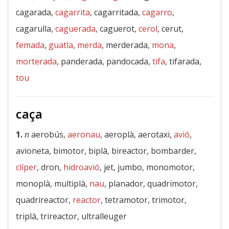
cagarada,
cagarrita
, cagarritada,
cagarro
,
cagarulla,
caguerada
, caguerot,
cerol
, cerut,
femada
,
guatla
,
merda
, merderada,
mona
,
morterada
, panderada, pandocada,
tifa
, tifarada,
tou
caça
1.
n
aerobús,
aeronau
, aeroplà, aerotaxi,
avió
,
avioneta, bimotor, biplà, bireactor, bombarder,
clíper
, dron,
hidroavió
, jet, jumbo, monomotor,
monoplà, multiplà,
nau
, planador, quadrimotor,
quadrireactor,
reactor
, tetramotor, trimotor,
triplà, trireactor, ultralleuger