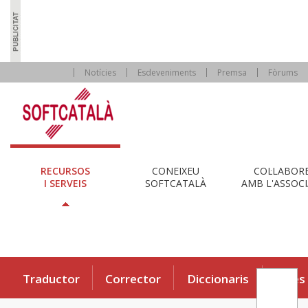
Notícies
Esdeveniments
Premsa
Fòrums
RECURSOS
CONEIXEU
COL·LABOR
I SERVEIS
SOFTCATALÀ
AMB L'ASSOCI
Traductor
Corrector
Diccionaris
Eines