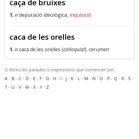
caça de bruixes
1.
n
depuració ideològica,
inquisició
caca de les orelles
1.
n
caca de les orelles (
col·loquial
), cerumen
O llisteu les paraules o expressions que comencen per:
A
-
B
-
C
-
D
-
E
-
F
-
G
-
H
-
I
-
J
-
K
-
L
-
M
-
N
-
O
-
P
-
Q
-
R
-
S
-
T
-
U
-
V
-
W
-
X
-
Y
-
Z