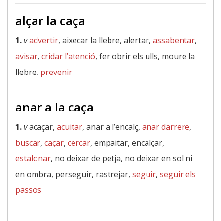
alçar la caça
1.
v
advertir
, aixecar la llebre, alertar,
assabentar
,
avisar
,
cridar l’atenció
, fer obrir els ulls, moure la
llebre,
prevenir
anar a la caça
1.
v
acaçar,
acuitar
, anar a l’encalç,
anar darrere
,
buscar
,
caçar
,
cercar
, empaitar, encalçar,
estalonar
, no deixar de petja, no deixar en sol ni
en ombra, perseguir, rastrejar,
seguir
,
seguir els
passos