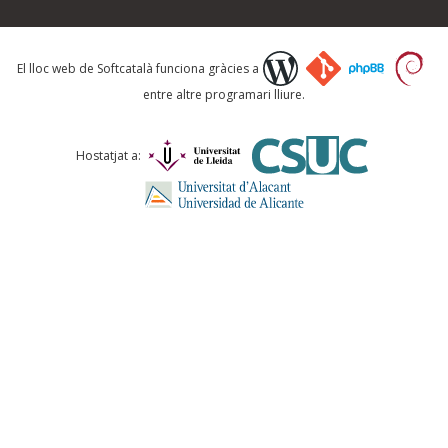
Què proposeu?
El lloc web de Softcatalà funciona gràcies a
entre altre programari lliure.
Comentari *
Hostatjat a:
ENVIA