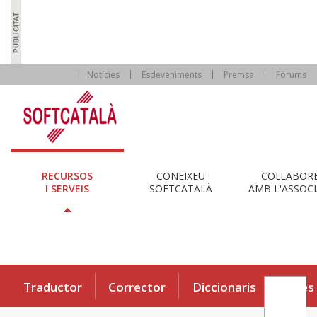
Notícies
Esdeveniments
Premsa
Fòrums
RECURSOS
CONEIXEU
COL·LABOR
I SERVEIS
SOFTCATALÀ
AMB L'ASSOCI
Traductor
Corrector
Diccionaris
Eines