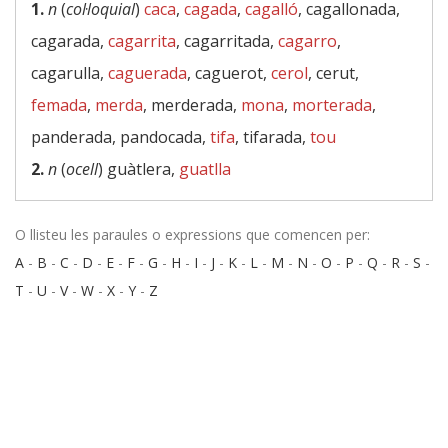
1.
n
(
col·loquial
)
caca
,
cagada
,
cagalló
, cagallonada,
cagarada,
cagarrita
, cagarritada,
cagarro
,
cagarulla,
caguerada
, caguerot,
cerol
, cerut,
femada
,
merda
, merderada,
mona
,
morterada
,
panderada, pandocada,
tifa
, tifarada,
tou
2.
n
(
ocell
) guàtlera,
guatlla
O llisteu les paraules o expressions que comencen per:
A
-
B
-
C
-
D
-
E
-
F
-
G
-
H
-
I
-
J
-
K
-
L
-
M
-
N
-
O
-
P
-
Q
-
R
-
S
-
T
-
U
-
V
-
W
-
X
-
Y
-
Z