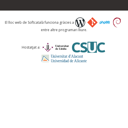
Què proposeu?
El lloc web de Softcatalà funciona gràcies a
entre altre programari lliure.
Comentari *
Hostatjat a:
ENVIA