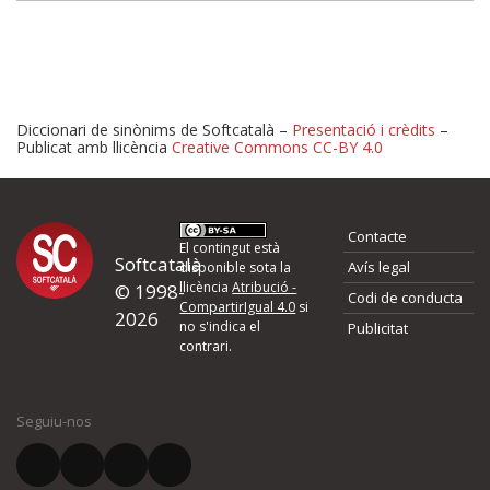
Diccionari de sinònims de Softcatalà –
Presentació i crèdits
–
Publicat amb llicència
Creative Commons CC-BY 4.0
Proposeu-nos millores o 
Contacte
d'errors
El contingut està
Softcatalà
Avís legal
disponible sota la
llicència
Atribució -
© 1998-
Codi de conducta
Si heu trobat un error o voleu proposar alguna millora, ompliu els ca
CompartirIgual 4.0
si
2026
quina és la millora que proposeu o l'error del qual voleu informar-no
no s'indica el
Publicitat
contrari.
El vostre nom *
Seguiu-nos
El vostre correu electrònic *