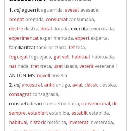
1.
adj
aguerrit
aguerrida
,
avesat
avesada
,
bregat
bregada
,
consumat
consumada
,
destre
destra
,
dotat
dotada
, exercitat
exercitada
,
experimentat
experimentada
,
expert
experta
,
familiaritzat
familiaritzada
,
fet
feta
,
foguejat
foguejada
,
gat vell
,
habituat
habituada
,
nat
nada
,
tret
treta
,
usat
usada
,
veterà
veterana
‖
ANTÒNIMS:
novell
novella
2.
adj
ancestral
,
antic
antiga
,
avial
,
clàssic
clàssica
,
consagrat
consagrada
,
consuetudinari
consuetudinària
,
convencional
,
de
sempre
,
establert
establida
,
establit
establida
,
habitual
,
històric
històrica
,
inveterat
inveterada
,