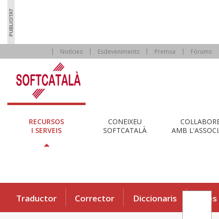
Notícies
Esdeveniments
Premsa
Fòrums
RECURSOS
CONEIXEU
COL·LABOR
I SERVEIS
SOFTCATALÀ
AMB L'ASSOCI
Traductor
Corrector
Diccionaris
Eines