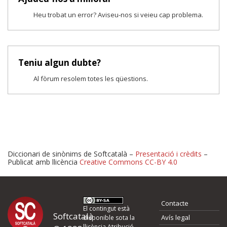
Heu trobat un error? Aviseu-nos si veieu cap problema.
Teniu algun dubte?
Al fòrum resolem totes les qüestions.
Diccionari de sinònims de Softcatalà –
Presentació i crèdits
–
Publicat amb llicència
Creative Commons CC-BY 4.0
Proposeu-nos millores o 
Contacte
d'errors
El contingut està
Softcatalà
Avís legal
disponible sota la
llicència
Atribució -