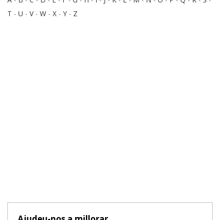
T
-
U
-
V
-
W
-
X
-
Y
-
Z
Ajudeu-nos a millorar