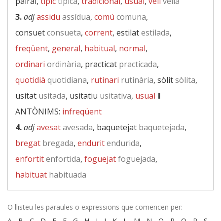
pairal,
típic
típica
,
tradicional
,
usual
,
vell
vella
3.
adj
assidu
assídua
,
comú
comuna
,
consuet
consueta
,
corrent
, estilat
estilada
,
freqüent
,
general
,
habitual
,
normal
,
ordinari
ordinària
, practicat
practicada
,
quotidià
quotidiana
,
rutinari
rutinària
, sòlit
sòlita
,
usitat
usitada
, usitatiu
usitativa
,
usual
‖
ANTÒNIMS:
infreqüent
4.
adj
avesat
avesada
, baquetejat
baquetejada
,
bregat
bregada
,
endurit
endurida
,
enfortit
enfortida
,
foguejat
foguejada
,
habituat
habituada
O llisteu les paraules o expressions que comencen per:
A
-
B
-
C
-
D
-
E
-
F
-
G
-
H
-
I
-
J
-
K
-
L
-
M
-
N
-
O
-
P
-
Q
-
R
-
S
-