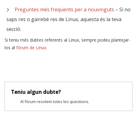
Preguntes més freqüents per a nouvinguts
– Si no
saps res o gairebé res de Linux, aquesta és la teva
secció.
Si teniu més dubtes referents al Linux, sempre podeu plantejar-
los al
fòrum de Linux
.
Teniu algun dubte?
Al fòrum resolem totes les qüestions.