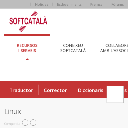
Notícies
Esdeveniments
Premsa
Fòrums
RECURSOS
CONEIXEU
COL·LABOR
I SERVEIS
SOFTCATALÀ
AMB L'ASSOCI
Traductor
Corrector
Diccionaris
Eines
Linux
Compartiu