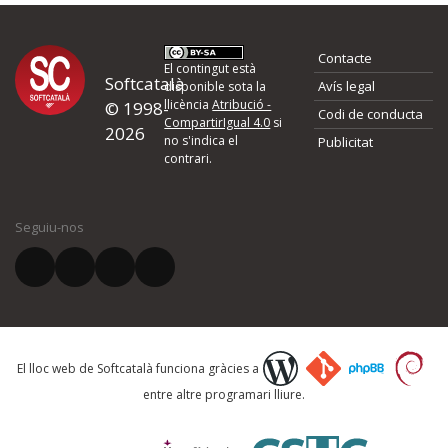
Contacte
El contingut està
Softcatalà
Avís legal
disponible sota la
llicència
Atribució -
© 1998-
Codi de conducta
CompartirIgual 4.0
si
2026
no s'indica el
Publicitat
contrari.
Seguiu-nos
El lloc web de Softcatalà funciona gràcies a
entre altre programari lliure.