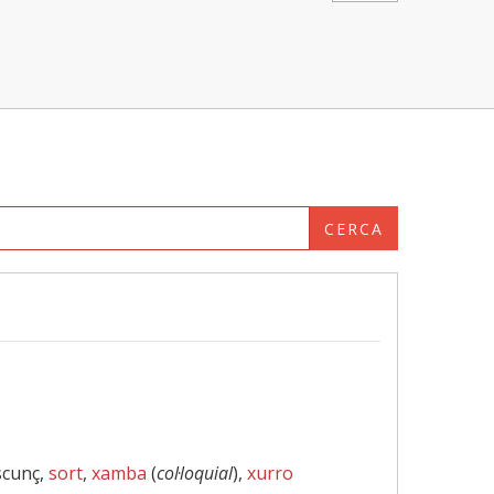
CERCA
scunç,
sort
,
xamba
(
col·loquial
),
xurro