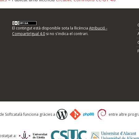
nformeu d'errors
El contingut està disponible sota la llicència
Atribució -
CompartirIgual 4.0
si no s'indica el contrari.
mps següents i descriviu quina és la millora que
 de Softcatalà funciona gràcies a
entre altre progra
statjat a: