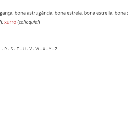
gança, bona astrugància, bona estrela, bona estrella, bona 
l
),
xurro
(
col·loquial
)
Q
-
R
-
S
-
T
-
U
-
V
-
W
-
X
-
Y
-
Z