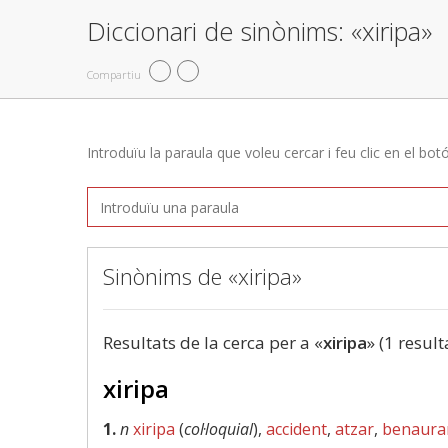
Diccionari de sinònims: «xiripa»
Compartiu
Introduïu la paraula que voleu cercar i feu clic en el bot
Sinònims de «xiripa»
Resultats de la cerca per a «
xiripa
» (1 result
xiripa
1.
n
xiripa
(
col·loquial
),
accident
,
atzar
,
benaura