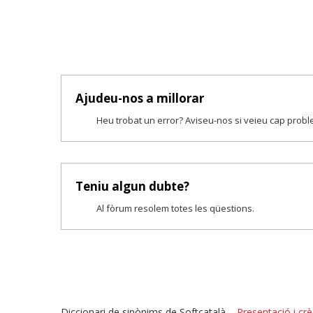
Ajudeu-nos a millorar
Heu trobat un error? Aviseu-nos si veieu cap prob
Teniu algun dubte?
Al fòrum resolem totes les qüestions.
Diccionari de sinònims de Softcatalà –
Presentació i crè