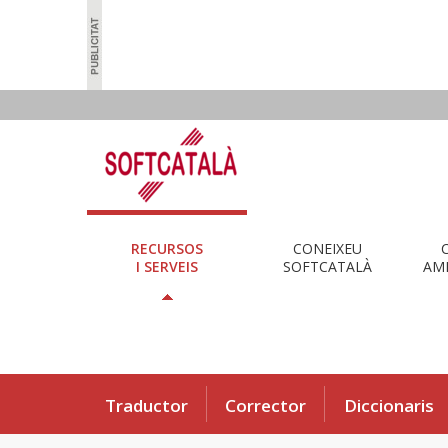
RECURSOS
CONEIXEU
I SERVEIS
SOFTCATALÀ
AMB
Traductor
Corrector
Diccionaris