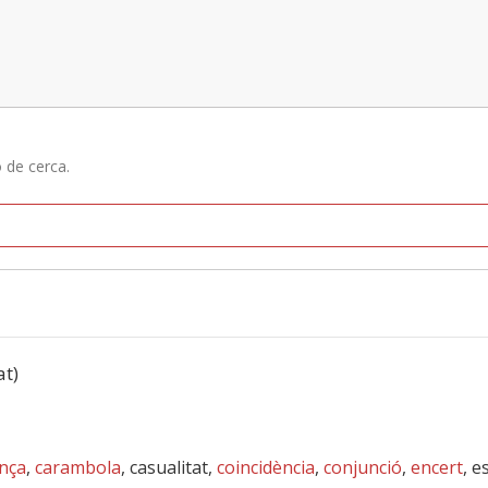
ó de cerca.
at)
nça
,
carambola
, casualitat,
coincidència
,
conjunció
,
encert
, e