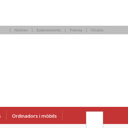
Notícies
Esdeveniments
Premsa
Fòrums
s
Ordinadors i mòbils