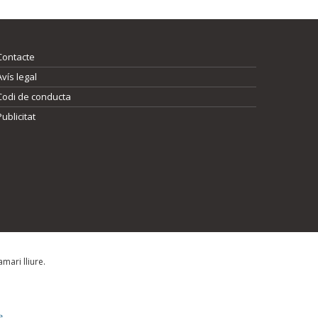
Contacte
Avís legal
Codi de conducta
Publicitat
mari lliure.