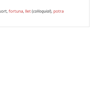
sort,
fortuna
,
llet
(
col·loquial
),
potra