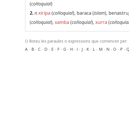
(
col·loquial
)
2.
n
xiripa
(
col·loquial
), baraca (
islam
), benastru
(
col·loquial
),
xamba
(
col·loquial
),
xurra
(
col·loquia
O llisteu les paraules o expressions que comencen per:
A
-
B
-
C
-
D
-
E
-
F
-
G
-
H
-
I
-
J
-
K
-
L
-
M
-
N
-
O
-
P
-