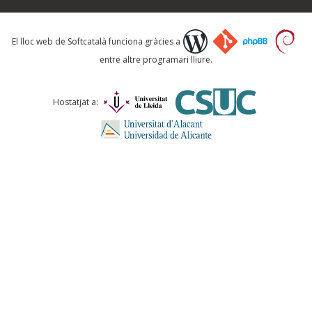
Què proposeu?
El lloc web de Softcatalà funciona gràcies a
entre altre programari lliure.
Comentari *
Hostatjat a:
ENVIA