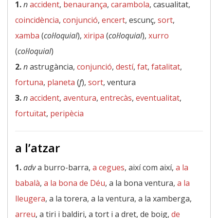
1.
n
accident
,
benaurança
,
carambola
, casualitat,
coincidència
,
conjunció
,
encert
, escunç,
sort
,
xamba
(
col·loquial
),
xiripa
(
col·loquial
),
xurro
(
col·loquial
)
2.
n
astrugància,
conjunció
,
destí
,
fat
,
fatalitat
,
fortuna
,
planeta
(
f
),
sort
, ventura
3.
n
accident
,
aventura
,
entrecàs
,
eventualitat
,
fortuïtat
,
peripècia
a l’atzar
1.
adv
a burro-barra,
a cegues
, així com així,
a la
babalà
,
a la bona de Déu
, a la bona ventura,
a la
lleugera
, a la torera, a la ventura, a la xamberga,
arreu
, a tiri i baldiri, a tort i a dret, de boig,
de