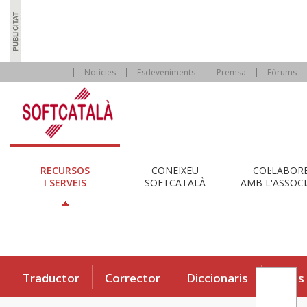
Notícies
Esdeveniments
Premsa
Fòrums
RECURSOS
CONEIXEU
COL·LABOR
I SERVEIS
SOFTCATALÀ
AMB L'ASSOCI
Traductor
Corrector
Diccionaris
Eines