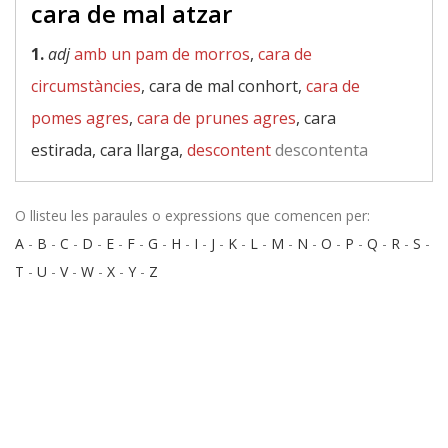
cara de mal atzar
1.
adj
amb un pam de morros
,
cara de
circumstàncies
, cara de mal conhort,
cara de
pomes agres
,
cara de prunes agres
, cara
estirada, cara llarga,
descontent
descontenta
O llisteu les paraules o expressions que comencen per:
A
-
B
-
C
-
D
-
E
-
F
-
G
-
H
-
I
-
J
-
K
-
L
-
M
-
N
-
O
-
P
-
Q
-
R
-
S
-
T
-
U
-
V
-
W
-
X
-
Y
-
Z