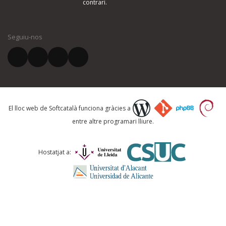
contrari.
El vostre nom *
Seguiu-nos
El vostre correu electrònic *
Què proposeu?
El lloc web de Softcatalà funciona gràcies a
entre altre programari lliure.
Comentari *
Hostatjat a: