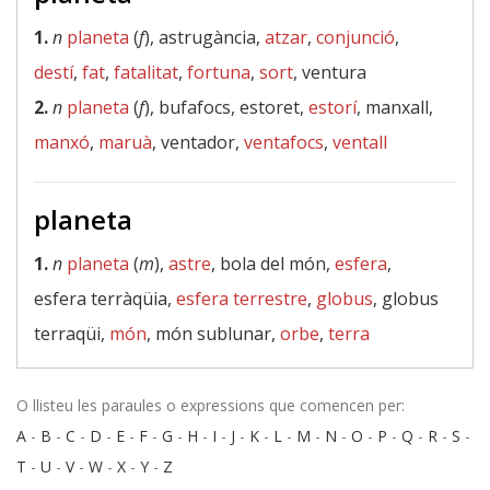
1.
n
planeta
(
f
), astrugància,
atzar
,
conjunció
,
destí
,
fat
,
fatalitat
,
fortuna
,
sort
, ventura
2.
n
planeta
(
f
), bufafocs, estoret,
estorí
, manxall,
manxó
,
maruà
, ventador,
ventafocs
,
ventall
planeta
1.
n
planeta
(
m
),
astre
, bola del món,
esfera
,
esfera terràqüia,
esfera terrestre
,
globus
, globus
terraqüi,
món
, món sublunar,
orbe
,
terra
O llisteu les paraules o expressions que comencen per:
A
-
B
-
C
-
D
-
E
-
F
-
G
-
H
-
I
-
J
-
K
-
L
-
M
-
N
-
O
-
P
-
Q
-
R
-
S
-
T
-
U
-
V
-
W
-
X
-
Y
-
Z