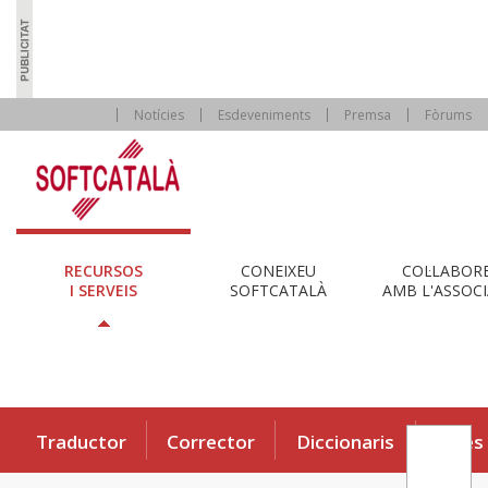
Notícies
Esdeveniments
Premsa
Fòrums
RECURSOS
CONEIXEU
COL·LABOR
I SERVEIS
SOFTCATALÀ
AMB L'ASSOCI
Traductor
Corrector
Diccionaris
Eines