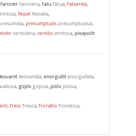
, faroner
faronera
, fatu
fàtua
,
fatxenda
,
anciosa
,
llepat
llepada
,
presumida
,
presumptuós
presumptuosa
,
toler
ventolera
,
ventós
ventosa
, pixapolit
 desvanit
desvanida
, enorgullit
enorgullida
,
udiosa
, gojós
gojosa
, joiós
joiosa
,
cent
,
fresc
fresca
,
frondós
frondosa
,