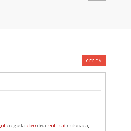
CERCA
gut
creguda
,
divo
diva
,
entonat
entonada
,