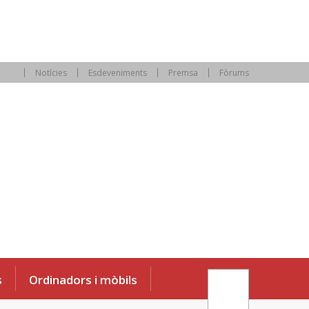
Notícies
Esdeveniments
Premsa
Fòrums
s
Ordinadors i mòbils