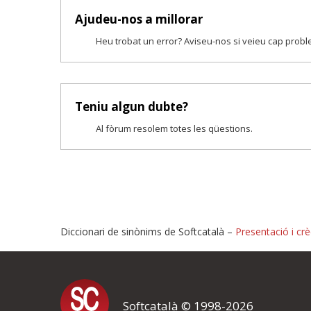
Ajudeu-nos a millorar
Heu trobat un error? Aviseu-nos si veieu cap prob
Teniu algun dubte?
Al fòrum resolem totes les qüestions.
Diccionari de sinònims de Softcatalà –
Presentació i crè
Proposeu-nos millores o i
Softcatalà © 1998-2026