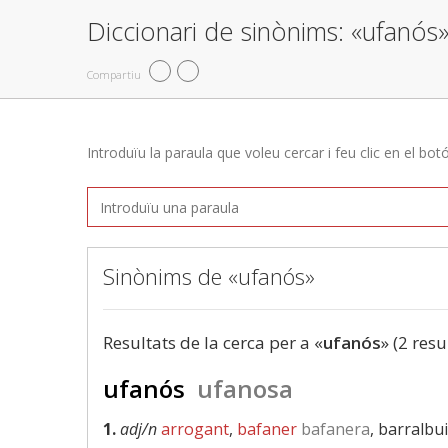
Diccionari de sinònims: «ufanós
Compartiu
Introduïu la paraula que voleu cercar i feu clic en el bot
Sinònims de «ufanós»
Resultats de la cerca per a «
ufanós
» (2 resu
ufanós
ufanosa
1.
adj/n
arrogant
,
bafaner
bafanera
, barralbui