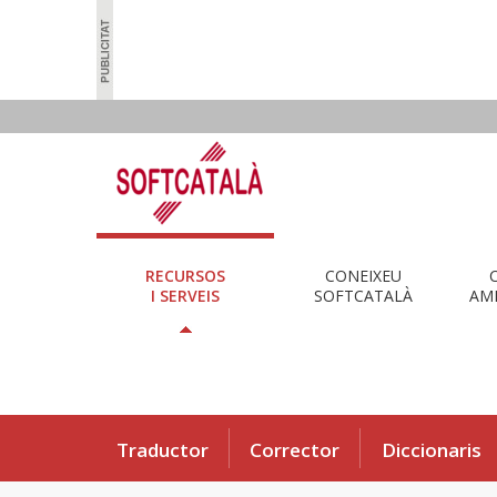
RECURSOS
CONEIXEU
I SERVEIS
SOFTCATALÀ
AMB
Traductor
Corrector
Diccionaris