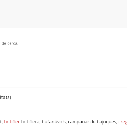
»
ó de cerca.
ltats)
t,
botifler
botiflera
, bufanúvols, campanar de bajoques,
cre