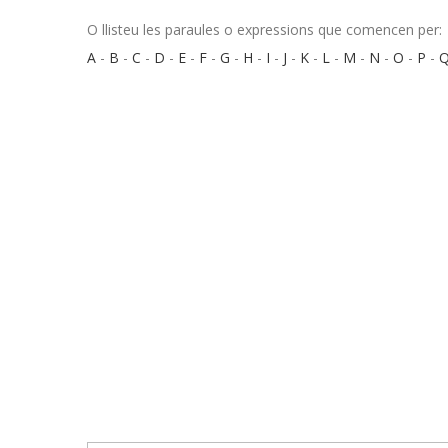
O llisteu les paraules o expressions que comencen per:
A
-
B
-
C
-
D
-
E
-
F
-
G
-
H
-
I
-
J
-
K
-
L
-
M
-
N
-
O
-
P
-