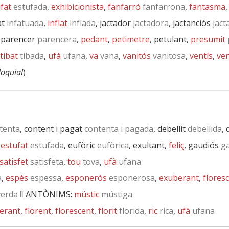
fat
estufada
,
exhibicionista
,
fanfarró
fanfarrona
,
fantasma
at
infatuada
,
inflat
inflada
, jactador
jactadora
, jactanciós
jact
, parencer
parencera
,
pedant
,
petimetre
, petulant,
presumit
tibat
tibada
,
ufà
ufana
,
va
vana
,
vanitós
vanitosa
,
ventís
,
ven
·loquial
)
tenta
, content i pagat
contenta i pagada
, debellit
debellida
,
,
estufat
estufada
, eufòric
eufòrica
, exultant,
feliç
, gaudiós
ga
satisfet
satisfeta
,
tou
tova
,
ufà
ufana
a
,
espès
espessa
,
esponerós
esponerosa
,
exuberant
,
flores
erda
‖
ANTÒNIMS:
mústic
mústiga
erant
,
florent
,
florescent
,
florit
florida
,
ric
rica
,
ufà
ufana