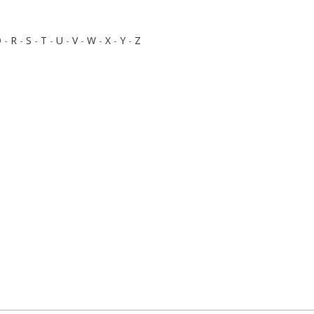
Q
-
R
-
S
-
T
-
U
-
V
-
W
-
X
-
Y
-
Z