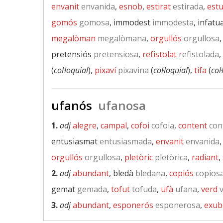
envanit
envanida
,
esnob
,
estirat
estirada
,
estu
gomós
gomosa
, immodest
immodesta
, infatu
megalòman
megalòmana
,
orgullós
orgullosa
pretensiós
pretensiosa
,
refistolat
refistolada
,
(
col·loquial
),
pixaví
pixavina
(
col·loquial
),
tifa
(
col
ufanós
ufanosa
1.
adj
alegre
,
campal
,
cofoi
cofoia
,
content
con
entusiasmat
entusiasmada
,
envanit
envanida
orgullós
orgullosa
,
pletòric
pletòrica
,
radiant
,
2.
adj
abundant
, bledà
bledana
,
copiós
copios
gemat
gemada
,
tofut
tofuda
,
ufà
ufana
,
verd
v
3.
adj
abundant
,
esponerós
esponerosa
,
exub