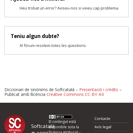
Heu trobat un error? Aviseu-nos si veieu cap problema.
Teniu algun dubte?
Al fòrum resolem totes les qüestions.
Diccionari de sinònims de Softcatalà –
Presentació i crèdits
–
Publicat amb llicència
Creative Commons CC-BY 4.0
Proposeu-nos millores o 
Contacte
d'errors
El contingut està
Softcatalà
Avís legal
disponible sota la
llicència
Atribució -