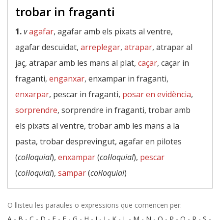
trobar in fraganti
1.
v
agafar
, agafar amb els pixats al ventre,
agafar descuidat,
arreplegar
,
atrapar
, atrapar al
jaç, atrapar amb les mans al plat,
caçar
, caçar in
fraganti,
enganxar
, enxampar in fraganti,
enxarpar
, pescar in fraganti,
posar en evidència
,
sorprendre
, sorprendre in fraganti, trobar amb
els pixats al ventre, trobar amb les mans a la
pasta, trobar desprevingut, agafar en pilotes
(
col·loquial
),
enxampar
(
col·loquial
),
pescar
(
col·loquial
),
sampar
(
col·loquial
)
O llisteu les paraules o expressions que comencen per:
A
-
B
-
C
-
D
-
E
-
F
-
G
-
H
-
I
-
J
-
K
-
L
-
M
-
N
-
O
-
P
-
Q
-
R
-
S
-