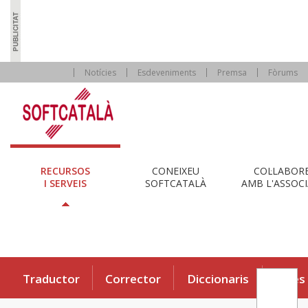
Notícies
Esdeveniments
Premsa
Fòrums
RECURSOS
CONEIXEU
COL·LABOR
I SERVEIS
SOFTCATALÀ
AMB L'ASSOCI
Traductor
Corrector
Diccionaris
Eines