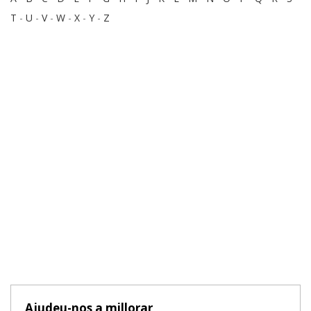
T
-
U
-
V
-
W
-
X
-
Y
-
Z
Ajudeu-nos a millorar