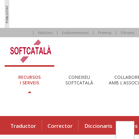
Notícies
Esdeveniments
Premsa
Fòrums
RECURSOS
CONEIXEU
COL·LABOR
I SERVEIS
SOFTCATALÀ
AMB L'ASSOCI
Traductor
Corrector
Diccionaris
Eines