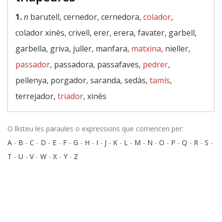
1.
n
barutell, cernedor, cernedora,
colador
,
colador xinès, crivell, erer, erera, favater, garbell,
garbella, griva, juller, manfara,
matxina
, nieller,
passador
, passadora, passafaves,
pedrer
,
pellenya, porgador, saranda, sedàs,
tamís
,
terrejador,
triador
, xinès
O llisteu les paraules o expressions que comencen per:
A
-
B
-
C
-
D
-
E
-
F
-
G
-
H
-
I
-
J
-
K
-
L
-
M
-
N
-
O
-
P
-
Q
-
R
-
S
-
T
-
U
-
V
-
W
-
X
-
Y
-
Z