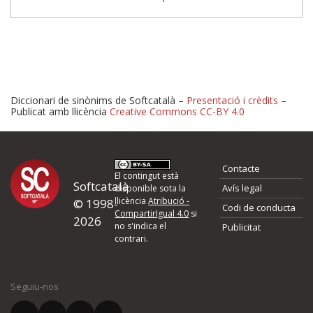
Diccionari de sinònims de Softcatalà –
Presentació i crèdits
–
Publicat amb llicència
Creative Commons CC-BY 4.0
Proposeu-nos millores o 
Contacte
d'errors
El contingut està
Softcatalà
Avís legal
disponible sota la
llicència
Atribució -
© 1998-
Codi de conducta
Si heu trobat un error o voleu proposar alguna millora, ompliu els ca
CompartirIgual 4.0
si
2026
quina és la millora que proposeu o l'error del qual voleu informar-no
no s'indica el
Publicitat
contrari.
El vostre nom *
Seguiu-nos