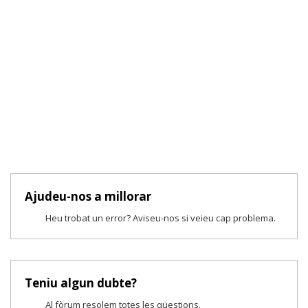
Ajudeu-nos a millorar
Heu trobat un error? Aviseu-nos si veieu cap problema.
Teniu algun dubte?
Al fòrum resolem totes les qüestions.