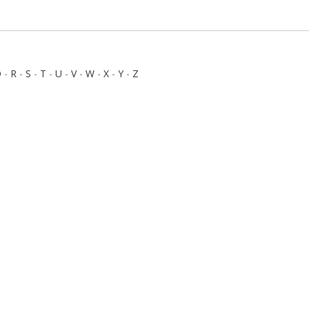
Q
-
R
-
S
-
T
-
U
-
V
-
W
-
X
-
Y
-
Z