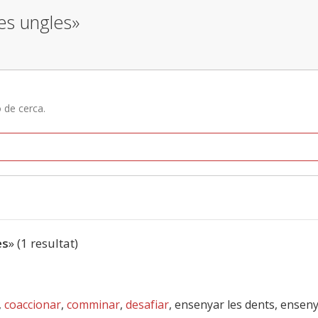
les ungles»
ó de cerca.
es
» (1 resultat)
,
coaccionar
,
comminar
,
desafiar
, ensenyar les dents, enseny