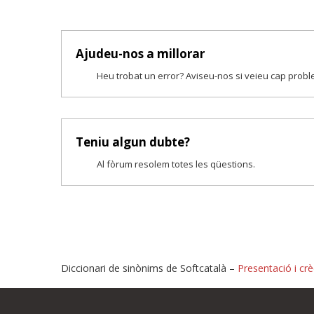
Ajudeu-nos a millorar
Heu trobat un error? Aviseu-nos si veieu cap prob
Teniu algun dubte?
Al fòrum resolem totes les qüestions.
Diccionari de sinònims de Softcatalà –
Presentació i crè