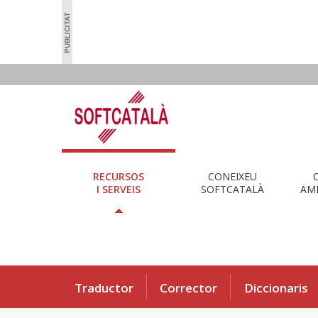
RECURSOS
CONEIXEU
I SERVEIS
SOFTCATALÀ
AMB
Traductor
Corrector
Diccionaris