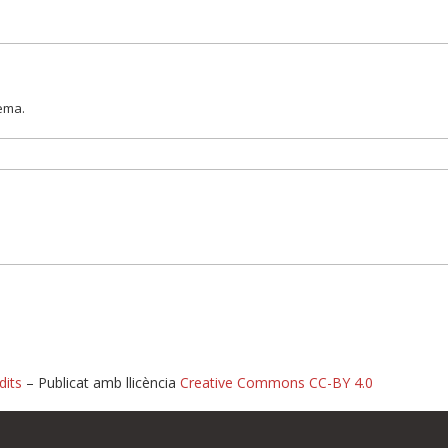
lema.
dits
– Publicat amb llicència
Creative Commons CC-BY 4.0