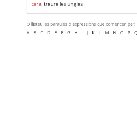
cara
, treure les ungles
O llisteu les paraules o expressions que comencen per:
A
-
B
-
C
-
D
-
E
-
F
-
G
-
H
-
I
-
J
-
K
-
L
-
M
-
N
-
O
-
P
-