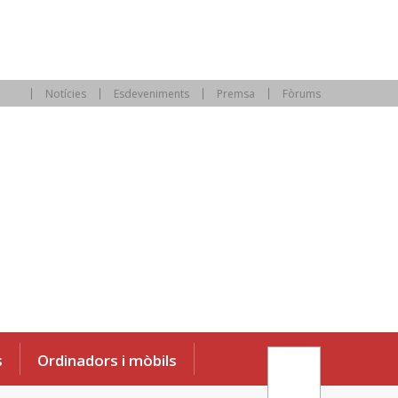
Notícies
Esdeveniments
Premsa
Fòrums
s
Ordinadors i mòbils