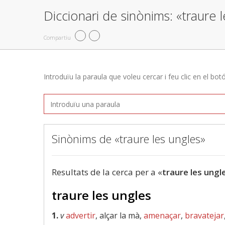
Diccionari de sinònims: «traure 
Compartiu
Introduïu la paraula que voleu cercar i feu clic en el bot
Sinònims de «traure les ungles»
Resultats de la cerca per a «
traure les ungl
traure les ungles
1.
v
advertir
, alçar la mà,
amenaçar
,
bravatejar