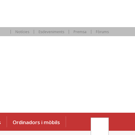
Notícies
Esdeveniments
Premsa
Fòrums
s
Ordinadors i mòbils