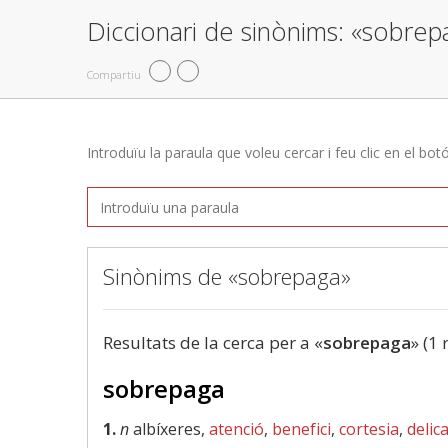
Diccionari de sinònims: «sobrep
Compartiu
Introduïu la paraula que voleu cercar i feu clic en el bot
Sinònims de «sobrepaga»
Resultats de la cerca per a «
sobrepaga
» (1 
sobrepaga
1.
n
albíxeres,
atenció
,
benefici
,
cortesia
,
delic