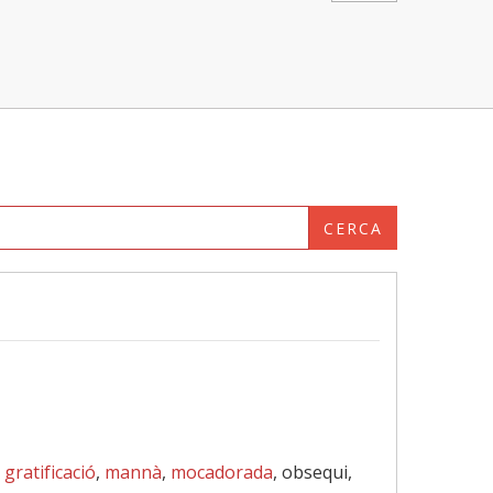
CERCA
,
gratificació
,
mannà
,
mocadorada
, obsequi,