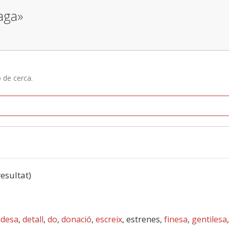
aga»
ó de cerca.
resultat)
adesa
,
detall
,
do
,
donació
,
escreix
, estrenes,
finesa
,
gentilesa