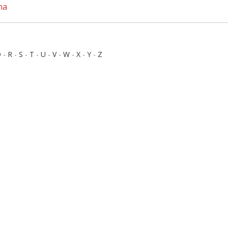
na
Q
-
R
-
S
-
T
-
U
-
V
-
W
-
X
-
Y
-
Z