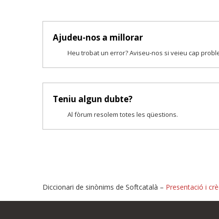
Ajudeu-nos a millorar
Heu trobat un error? Aviseu-nos si veieu cap prob
Teniu algun dubte?
Al fòrum resolem totes les qüestions.
Diccionari de sinònims de Softcatalà –
Presentació i crè