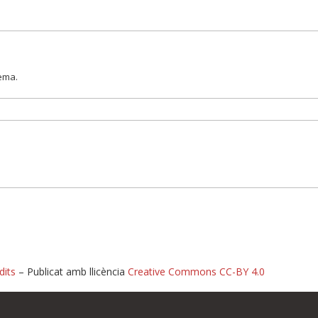
lema.
dits
– Publicat amb llicència
Creative Commons CC-BY 4.0