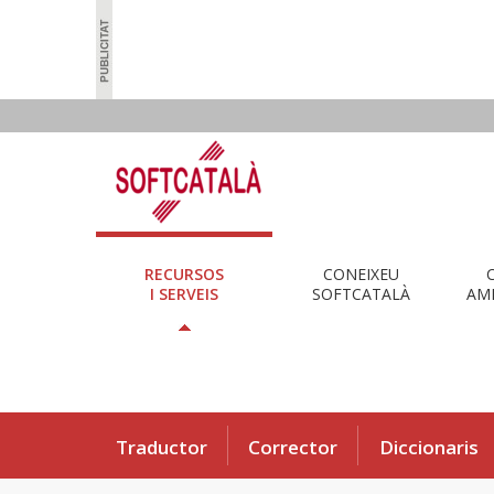
RECURSOS
CONEIXEU
I SERVEIS
SOFTCATALÀ
AMB
Traductor
Corrector
Diccionaris