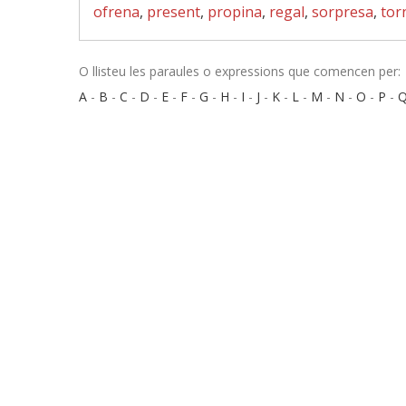
ofrena
,
present
,
propina
,
regal
,
sorpresa
,
tor
O llisteu les paraules o expressions que comencen per:
A
-
B
-
C
-
D
-
E
-
F
-
G
-
H
-
I
-
J
-
K
-
L
-
M
-
N
-
O
-
P
-