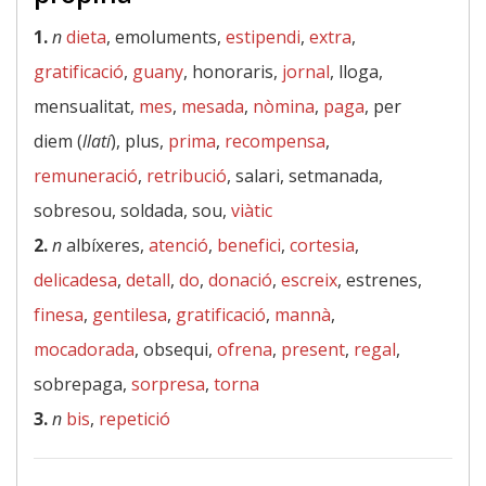
1.
n
dieta
, emoluments,
estipendi
,
extra
,
gratificació
,
guany
, honoraris,
jornal
, lloga,
mensualitat,
mes
,
mesada
,
nòmina
,
paga
, per
diem (
llatí
), plus,
prima
,
recompensa
,
remuneració
,
retribució
, salari, setmanada,
sobresou, soldada, sou,
viàtic
2.
n
albíxeres,
atenció
,
benefici
,
cortesia
,
delicadesa
,
detall
,
do
,
donació
,
escreix
, estrenes,
finesa
,
gentilesa
,
gratificació
,
mannà
,
mocadorada
, obsequi,
ofrena
,
present
,
regal
,
sobrepaga,
sorpresa
,
torna
3.
n
bis
,
repetició