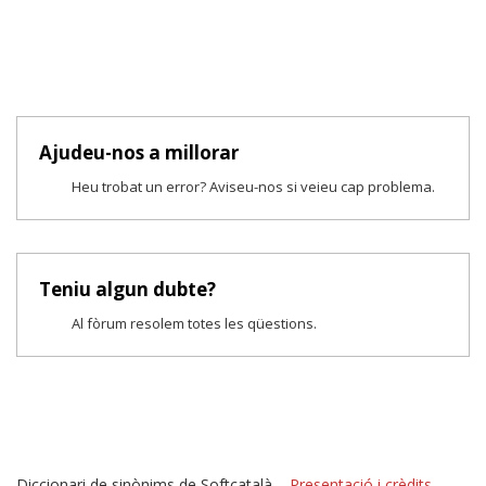
Ajudeu-nos a millorar
Heu trobat un error? Aviseu-nos si veieu cap problema.
Teniu algun dubte?
Al fòrum resolem totes les qüestions.
Diccionari de sinònims de Softcatalà –
Presentació i crèdits
–