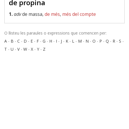
de propina
1.
adv
de massa,
de més
,
més del compte
O llisteu les paraules o expressions que comencen per:
A
-
B
-
C
-
D
-
E
-
F
-
G
-
H
-
I
-
J
-
K
-
L
-
M
-
N
-
O
-
P
-
Q
-
R
-
S
-
T
-
U
-
V
-
W
-
X
-
Y
-
Z