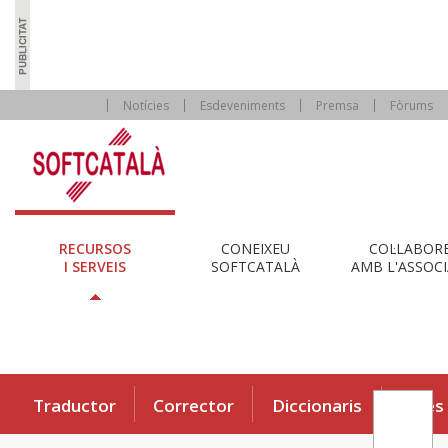
Notícies
Esdeveniments
Premsa
Fòrums
RECURSOS
CONEIXEU
COL·LABOR
I SERVEIS
SOFTCATALÀ
AMB L'ASSOCI
Traductor
Corrector
Diccionaris
Eines