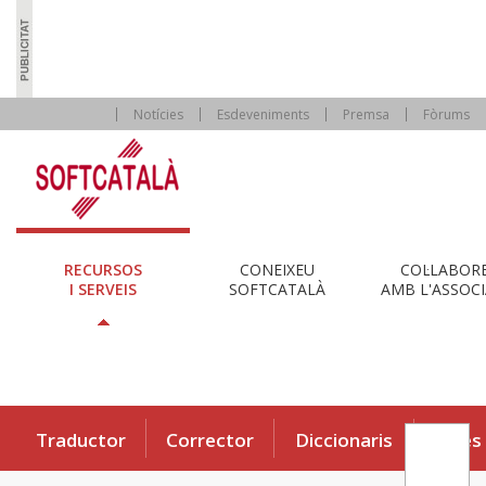
Notícies
Esdeveniments
Premsa
Fòrums
RECURSOS
CONEIXEU
COL·LABOR
I SERVEIS
SOFTCATALÀ
AMB L'ASSOCI
Traductor
Corrector
Diccionaris
Eines