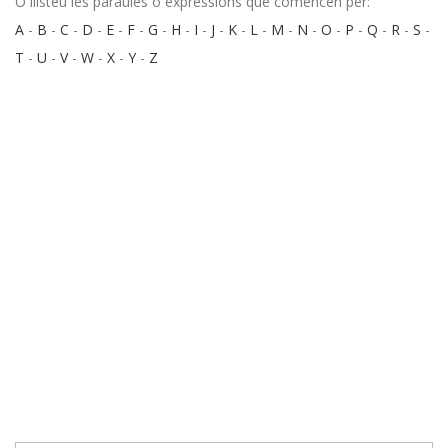
O llisteu les paraules o expressions que comencen per:
A
-
B
-
C
-
D
-
E
-
F
-
G
-
H
-
I
-
J
-
K
-
L
-
M
-
N
-
O
-
P
-
Q
-
R
-
S
-
T
-
U
-
V
-
W
-
X
-
Y
-
Z