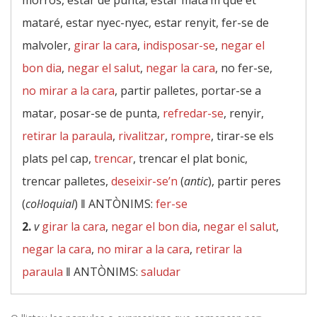
morros, estar de punta, estar mata’m que et
mataré, estar nyec-nyec, estar renyit, fer-se de
malvoler,
girar la cara
,
indisposar-se
,
negar el
bon dia
,
negar el salut
,
negar la cara
, no fer-se,
no mirar a la cara
, partir palletes, portar-se a
matar, posar-se de punta,
refredar-se
, renyir,
retirar la paraula
,
rivalitzar
,
rompre
, tirar-se els
plats pel cap,
trencar
, trencar el plat bonic,
trencar palletes,
deseixir-se’n
(
antic
), partir peres
(
col·loquial
) ‖
ANTÒNIMS:
fer-se
2.
v
girar la cara
,
negar el bon dia
,
negar el salut
,
negar la cara
,
no mirar a la cara
,
retirar la
paraula
‖
ANTÒNIMS:
saludar