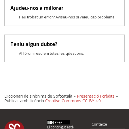
Ajudeu-nos a millorar
Heu trobat un error? Aviseu-nos si veieu cap problema.
Teniu algun dubte?
Al fòrum resolem totes les qüestions.
Diccionari de sinònims de Softcatalà –
Presentació i crèdits
–
Publicat amb llicència
Creative Commons CC-BY 4.0
Proposeu-nos millores o 
Contacte
El contingut està