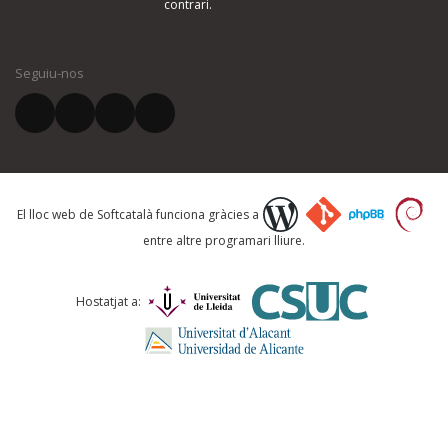
contrari.
El vostre nom *
Seguiu-nos
El vostre correu electrònic *
Què proposeu?
El lloc web de Softcatalà funciona gràcies a
entre altre programari lliure.
Comentari *
Hostatjat a: