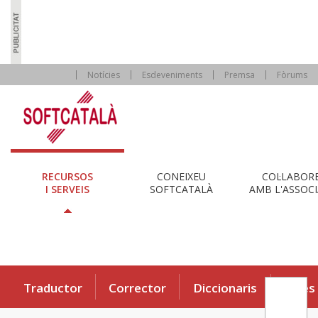
Notícies
Esdeveniments
Premsa
Fòrums
RECURSOS
CONEIXEU
COL·LABOR
I SERVEIS
SOFTCATALÀ
AMB L'ASSOCI
Traductor
Corrector
Diccionaris
Eines