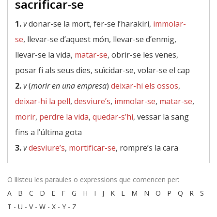
sacrificar-se
1.
v
donar-se la mort, fer-se l’harakiri,
immolar-
se
, llevar-se d’aquest món, llevar-se d’enmig,
llevar-se la vida,
matar-se
, obrir-se les venes,
posar fi als seus dies, suïcidar-se, volar-se el cap
2.
v
(
morir en una empresa
)
deixar-hi els ossos
,
deixar-hi la pell
,
desviure’s
,
immolar-se
,
matar-se
,
morir
,
perdre la vida
,
quedar-s’hi
, vessar la sang
fins a l’última gota
3.
v
desviure’s
,
mortificar-se
, rompre’s la cara
O llisteu les paraules o expressions que comencen per:
A
-
B
-
C
-
D
-
E
-
F
-
G
-
H
-
I
-
J
-
K
-
L
-
M
-
N
-
O
-
P
-
Q
-
R
-
S
-
T
-
U
-
V
-
W
-
X
-
Y
-
Z