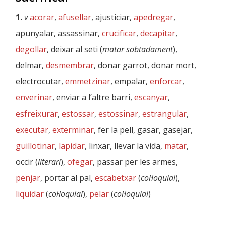
1.
v
acorar
,
afusellar
, ajusticiar,
apedregar
,
apunyalar, assassinar,
crucificar
,
decapitar
,
degollar
, deixar al seti (
matar sobtadament
),
delmar,
desmembrar
, donar garrot, donar mort,
electrocutar,
emmetzinar
, empalar,
enforcar
,
enverinar
, enviar a l’altre barri,
escanyar
,
esfreixurar
,
estossar
,
estossinar
,
estrangular
,
executar
,
exterminar
, fer la pell, gasar, gasejar,
guillotinar
,
lapidar
, linxar, llevar la vida,
matar
,
occir (
literari
),
ofegar
, passar per les armes,
penjar
, portar al pal,
escabetxar
(
col·loquial
),
liquidar
(
col·loquial
),
pelar
(
col·loquial
)