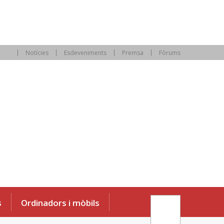
Notícies
Esdeveniments
Premsa
Fòrums
s
Ordinadors i mòbils