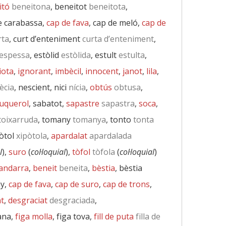
itó
beneitona
, beneitot
beneitota
,
de carabassa,
cap de fava
, cap de meló,
cap de
rta
, curt d’enteniment
curta d’enteniment
,
espessa
, estòlid
estòlida
, estult
estulta
,
iota
,
ignorant
,
imbècil
,
innocent
,
janot
,
lila
,
ècia
, nescient, nici
nícia
,
obtús
obtusa
,
uquerol
, sabatot,
sapastre
sapastra
,
soca
,
toixarruda
, tomany
tomanya
, tonto
tonta
pòtol
xipòtola
,
apardalat
apardalada
l
),
suro
(
col·loquial
),
tòfol
tòfola
(
col·loquial
)
andarra
,
beneit
beneita
,
bèstia
, bèstia
ny,
cap de fava
,
cap de suro
,
cap de trons
,
t
,
desgraciat
desgraciada
,
lana,
figa molla
, figa tova,
fill de puta
filla de