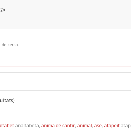
s»
ó de cerca.
sultats)
lfabet
analfabeta
,
ànima de càntir
,
animal
,
ase
,
atapeït
atap