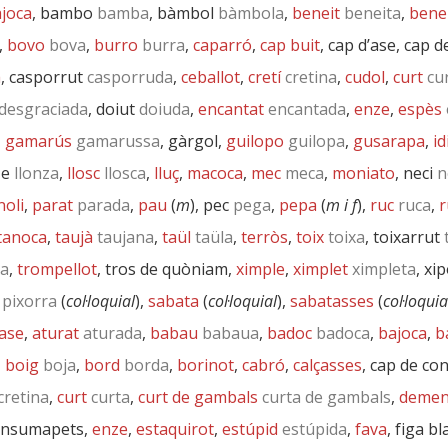
joca
, bambo
bamba
, bàmbol
bàmbola
,
beneit
beneita
,
bene
,
bovo
bova
,
burro
burra
,
caparró
,
cap buit
, cap d’ase, cap 
a
, casporrut
casporruda
,
ceballot
,
cretí
cretina
,
cudol
,
curt
cu
desgraciada
, doiut
doiuda
,
encantat
encantada
,
enze
,
espès
,
gamarús
gamarussa
, gàrgol,
guilopo
guilopa
,
gusarapa
,
id
ze
llonza
,
llosc
llosca
,
lluç
,
macoca
,
mec
meca
,
moniato
, neci
n
noli
,
parat
parada
,
pau
(
m
), pec
pega
,
pepa
(
m i f
),
ruc
ruca
,
r
tanoca
,
taujà
taujana
,
taül
taüla
,
terròs
,
toix
toixa
, toixarrut
xa
,
trompellot
, tros de quòniam,
ximple
,
ximplet
ximpleta
, xi
pixorra
(
col·loquial
),
sabata
(
col·loquial
),
sabatasses
(
col·loquia
ase
,
aturat
aturada
,
babau
babaua
,
badoc
badoca
,
bajoca
,
b
,
boig
boja
,
bord
borda
,
borinot
,
cabró
,
calçasses
, cap de co
cretina
,
curt
curta
,
curt de gambals
curta de gambals
,
demen
ensumapets,
enze
,
estaquirot
,
estúpid
estúpida
,
fava
, figa b