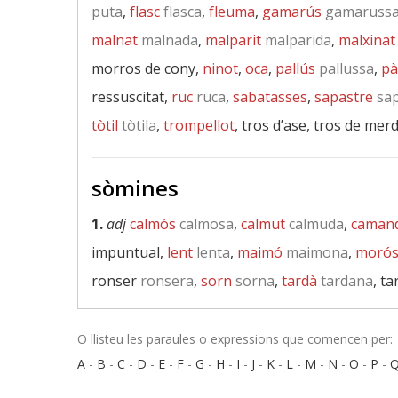
puta
,
flasc
flasca
,
fleuma
,
gamarús
gamaruss
malnat
malnada
,
malparit
malparida
,
malxinat
morros de cony,
ninot
,
oca
,
pallús
pallussa
,
pà
ressuscitat,
ruc
ruca
,
sabatasses
,
sapastre
sap
tòtil
tòtila
,
trompellot
, tros d’ase, tros de mer
sòmines
1.
adj
calmós
calmosa
,
calmut
calmuda
,
camand
impuntual,
lent
lenta
,
maimó
maimona
,
moró
ronser
ronsera
,
sorn
sorna
,
tardà
tardana
, t
O llisteu les paraules o expressions que comencen per:
A
-
B
-
C
-
D
-
E
-
F
-
G
-
H
-
I
-
J
-
K
-
L
-
M
-
N
-
O
-
P
-