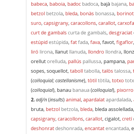
babeca
,
baboia
,
badoc
badoca
, bajà
bajana
,
ba
betzol
betzola
,
bleda
,
bonàs
bonassa
,
borinot
suro
,
capsigrany
,
caracollons
,
carallot
,
carxof
curt de gambals
curta de gambals
,
desgraciat
estúpid
estúpida
,
fat
fada
,
fava
, favot,
figaflor
liró
lirona
, llanut
llanuda
,
llondro
llondra
, llon
orellut
orelluda
,
pallús
pallussa
, pampana,
pa
sopes, soquellot,
taboll
tabolla
,
talòs
talossa
,
(
col·loquial; castellanisme
),
tòtil
tòtila
,
totxo
tot
(
col·loquial
), banau
banaua
(
col·loquial
),
pixorro
2.
adj/n
(
insults
)
animal
,
apardalat
apardalada
,
bruta,
betzol
betzola
,
bleda
, bleda assolellada
capsigrany
,
caracollons
,
carallot
, cigalot,
cretí
deshonrat
deshonrada
,
encantat
encantada
, 