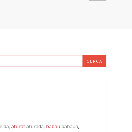
CERCA
eïda
,
aturat
aturada
,
babau
babaua
,