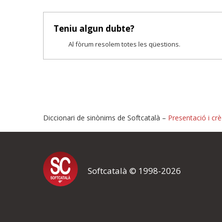
Teniu algun dubte?
Al fòrum resolem totes les qüestions.
Diccionari de sinònims de Softcatalà –
Presentació i crè
Proposeu-nos millores o i
Softcatalà © 1998-2026
Si heu trobat un error o voleu proposar alguna millora, ompliu els ca
proposeu o l'error del qual voleu informar-nos.
El vostre nom *