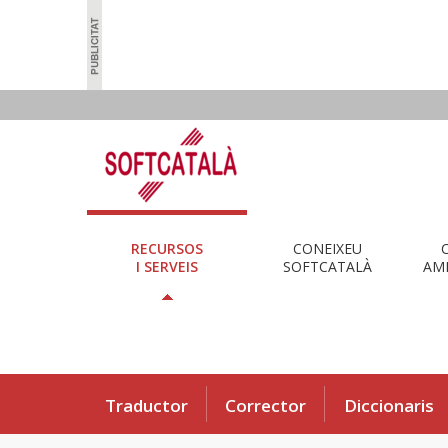
RECURSOS
CONEIXEU
I SERVEIS
SOFTCATALÀ
AMB
Traductor
Corrector
Diccionaris