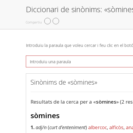
Diccionari de sinònims: «sòmine
Compartiu
Introduïu la paraula que voleu cercar i feu clic en el bot
Sinònims de «sòmines»
Resultats de la cerca per a «
sòmines
» (2 re
sòmines
1.
adj/n
(
curt d’enteniment
)
albercoc
,
alficòs
,
ana