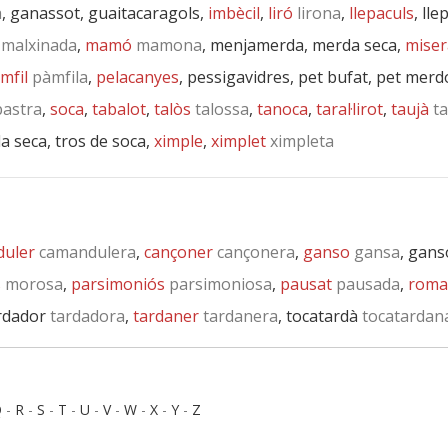
a
, ganassot, guaitacaragols,
imbècil
,
liró
lirona
,
llepaculs
, ll
malxinada
,
mamó
mamona
, menjamerda, merda seca,
miser
mfil
pàmfila
,
pelacanyes
, pessigavidres, pet bufat, pet merd
astra
,
soca
,
tabalot
,
talòs
talossa
,
tanoca
,
taral·lirot
,
taujà
ta
da seca, tros de soca,
ximple
,
ximplet
ximpleta
uler
camandulera
,
cançoner
cançonera
,
ganso
gansa
, gan
s
morosa
,
parsimoniós
parsimoniosa
,
pausat
pausada
,
roma
ardador
tardadora
,
tardaner
tardanera
, tocatardà
tocatardan
Q
-
R
-
S
-
T
-
U
-
V
-
W
-
X
-
Y
-
Z