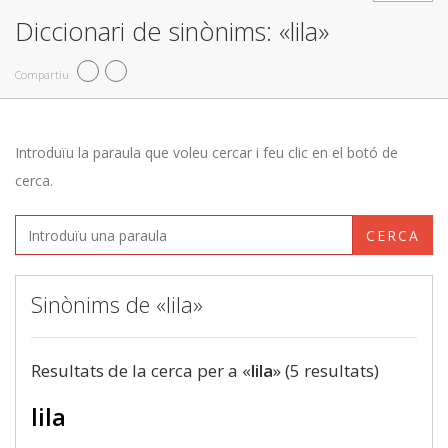
Diccionari de sinònims: «lila»
Compartiu
Introduïu la paraula que voleu cercar i feu clic en el botó de
cerca.
CERCA
Sinònims de «lila»
Resultats de la cerca per a «
lila
» (5 resultats)
lila