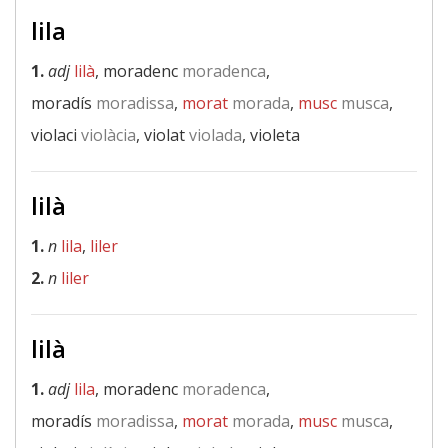
lila
1.
adj
lilà
, moradenc
moradenca
,
moradís
moradissa
,
morat
morada
,
musc
musca
,
violaci
violàcia
, violat
violada
, violeta
lilà
1.
n
lila
,
liler
2.
n
liler
lilà
1.
adj
lila
, moradenc
moradenca
,
moradís
moradissa
,
morat
morada
,
musc
musca
,