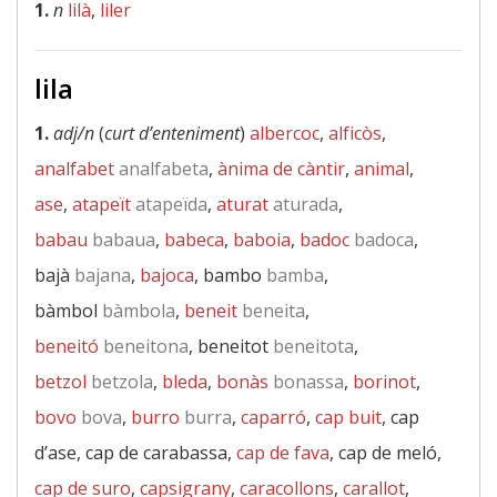
1.
n
lilà
,
liler
lila
1.
adj/n
(
curt d’enteniment
)
albercoc
,
alficòs
,
analfabet
analfabeta
,
ànima de càntir
,
animal
,
ase
,
atapeït
atapeïda
,
aturat
aturada
,
babau
babaua
,
babeca
,
baboia
,
badoc
badoca
,
bajà
bajana
,
bajoca
, bambo
bamba
,
bàmbol
bàmbola
,
beneit
beneita
,
beneitó
beneitona
, beneitot
beneitota
,
betzol
betzola
,
bleda
,
bonàs
bonassa
,
borinot
,
bovo
bova
,
burro
burra
,
caparró
,
cap buit
, cap
d’ase, cap de carabassa,
cap de fava
, cap de meló,
cap de suro
,
capsigrany
,
caracollons
,
carallot
,