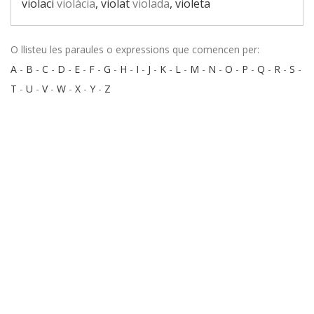
violaci
violàcia
, violat
violada
, violeta
O llisteu les paraules o expressions que comencen per:
A
-
B
-
C
-
D
-
E
-
F
-
G
-
H
-
I
-
J
-
K
-
L
-
M
-
N
-
O
-
P
-
Q
-
R
-
S
-
T
-
U
-
V
-
W
-
X
-
Y
-
Z