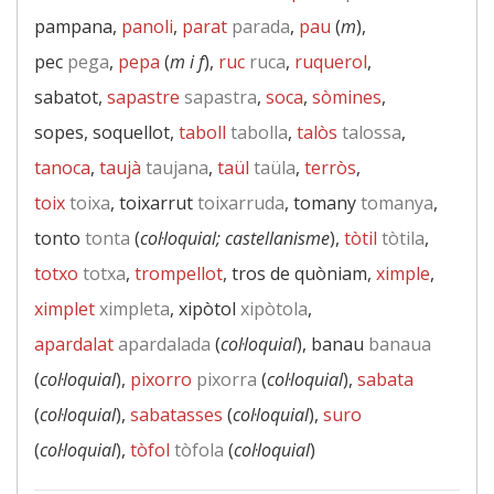
pampana,
panoli
,
parat
parada
,
pau
(
m
),
pec
pega
,
pepa
(
m i f
),
ruc
ruca
,
ruquerol
,
sabatot,
sapastre
sapastra
,
soca
,
sòmines
,
sopes, soquellot,
taboll
tabolla
,
talòs
talossa
,
tanoca
,
taujà
taujana
,
taül
taüla
,
terròs
,
toix
toixa
, toixarrut
toixarruda
, tomany
tomanya
,
tonto
tonta
(
col·loquial; castellanisme
),
tòtil
tòtila
,
totxo
totxa
,
trompellot
, tros de quòniam,
ximple
,
ximplet
ximpleta
, xipòtol
xipòtola
,
apardalat
apardalada
(
col·loquial
), banau
banaua
(
col·loquial
),
pixorro
pixorra
(
col·loquial
),
sabata
(
col·loquial
),
sabatasses
(
col·loquial
),
suro
(
col·loquial
),
tòfol
tòfola
(
col·loquial
)