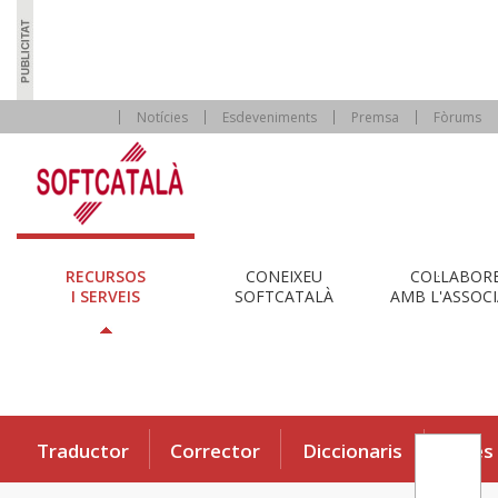
Notícies
Esdeveniments
Premsa
Fòrums
RECURSOS
CONEIXEU
COL·LABOR
I SERVEIS
SOFTCATALÀ
AMB L'ASSOCI
Traductor
Corrector
Diccionaris
Eines