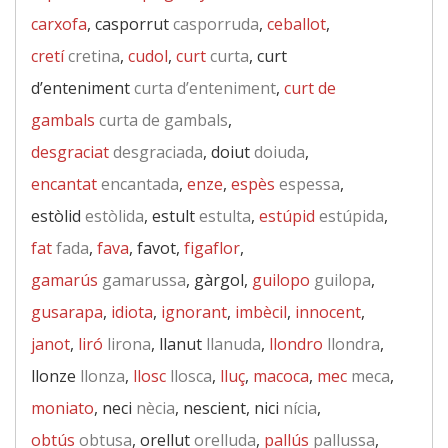
carxofa
, casporrut
casporruda
,
ceballot
,
cretí
cretina
,
cudol
,
curt
curta
, curt
d’enteniment
curta d’enteniment
,
curt de
gambals
curta de gambals
,
desgraciat
desgraciada
, doiut
doiuda
,
encantat
encantada
,
enze
,
espès
espessa
,
estòlid
estòlida
, estult
estulta
,
estúpid
estúpida
,
fat
fada
,
fava
, favot,
figaflor
,
gamarús
gamarussa
, gàrgol,
guilopo
guilopa
,
gusarapa
,
idiota
,
ignorant
,
imbècil
,
innocent
,
janot
,
liró
lirona
, llanut
llanuda
,
llondro
llondra
,
llonze
llonza
,
llosc
llosca
,
lluç
,
macoca
,
mec
meca
,
moniato
, neci
nècia
, nescient, nici
nícia
,
obtús
obtusa
, orellut
orelluda
,
pallús
pallussa
,