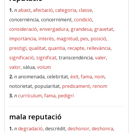
1.
n
abast
,
afectació
,
categoria
,
classe
,
concernència, concerniment,
condició
,
consideració
,
envergadura
,
grandesa
,
gravetat
,
importància
,
interès
,
magnitud
,
pes
,
posició
,
prestigi
,
qualitat
,
quantia
,
recapte
,
rellevància
,
significació
,
significat
, transcendència,
valer
,
valor
, vàlua,
volum
2.
n
anomenada, celebritat,
èxit
,
fama
,
nom
,
notorietat, popularitat,
predicament
,
renom
3.
n
currículum
,
fama
,
pedigrí
mala reputació
1.
n
degradació
, descrèdit,
deshonor
,
deshonra
,