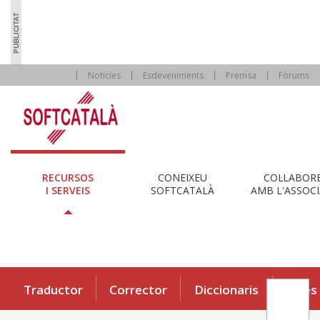
Notícies
Esdeveniments
Premsa
Fòrums
RECURSOS
CONEIXEU
COL·LABOR
I SERVEIS
SOFTCATALÀ
AMB L'ASSOCI
Traductor
Corrector
Diccionaris
Eines