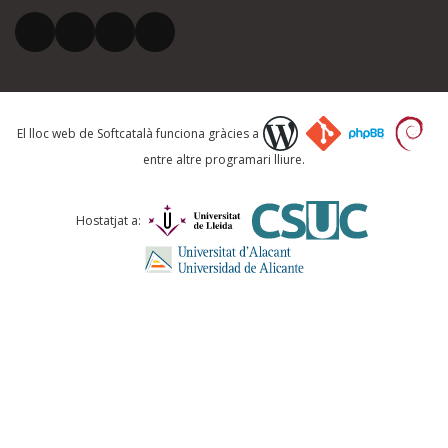
El vostre correu electrònic *
Què proposeu?
El lloc web de Softcatalà funciona gràcies a
entre altre programari lliure.
Comentari *
Hostatjat a:
ENVIA