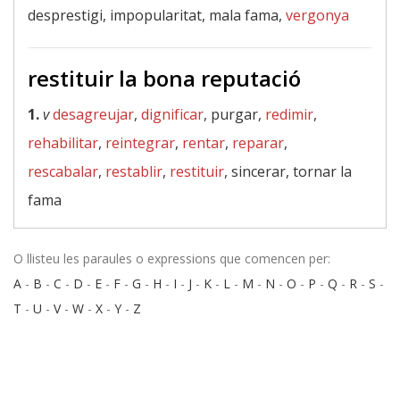
desprestigi, impopularitat, mala fama,
vergonya
restituir la bona reputació
1.
v
desagreujar
,
dignificar
, purgar,
redimir
,
rehabilitar
,
reintegrar
,
rentar
,
reparar
,
rescabalar
,
restablir
,
restituir
, sincerar, tornar la
fama
O llisteu les paraules o expressions que comencen per:
A
-
B
-
C
-
D
-
E
-
F
-
G
-
H
-
I
-
J
-
K
-
L
-
M
-
N
-
O
-
P
-
Q
-
R
-
S
-
T
-
U
-
V
-
W
-
X
-
Y
-
Z